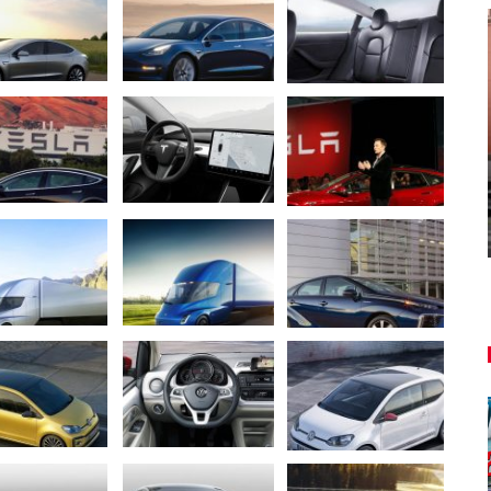
AUTO TESTY
TEST: Lexus UX sa pomaly lúči,
ť!
oplatí sa kúpiť ešte…
Peter varga
aug 7, 2026
0