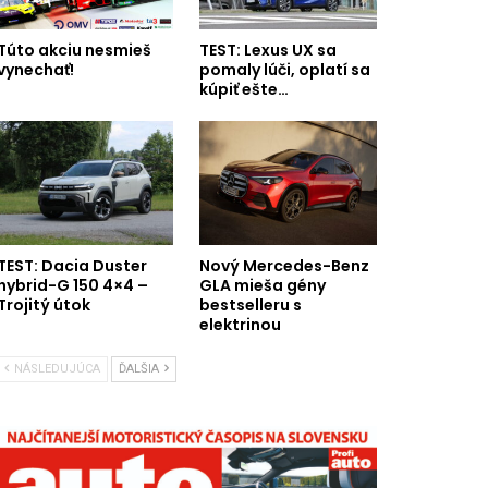
Túto akciu nesmieš
TEST: Lexus UX sa
vynechať!
pomaly lúči, oplatí sa
kúpiť ešte…
TEST: Dacia Duster
Nový Mercedes-Benz
hybrid-G 150 4×4 –
GLA mieša gény
Trojitý útok
bestselleru s
elektrinou
NÁSLEDUJÚCA
ĎALŠIA