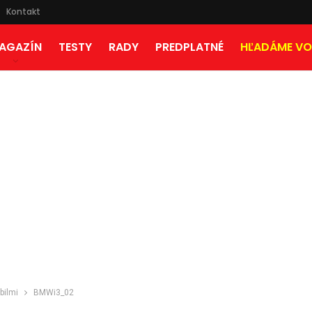
Kontakt
AGAZÍN
TESTY
RADY
PREDPLATNÉ
HĽADÁME VO
bilmi
BMWi3_02