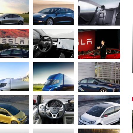
CESTOVANIE
50
Reportáž: Renaultom Trafic
z najvyšších hôr na najkratšie…
Peter varga
aug 6, 2026
0