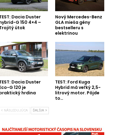
TEST: Dacia Duster
Nový Mercedes-Benz
hybrid-G 150 4×4 –
GLA mieša gény
Trojitý útok
bestselleru s
elektrinou
TEST: Dacia Duster
TEST: Ford Kuga
Eco-G 120 je
Hybrid má veľký 2,5-
praktický hrdina
litrový motor. Pôjde
to…
NÁSLEDUJÚCA
ĎALŠIA