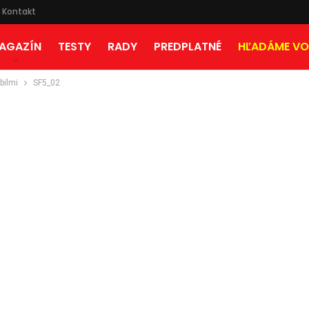
Kontakt
AGAZÍN
TESTY
RADY
PREDPLATNÉ
HĽADÁME VO
bilmi
SF5_02