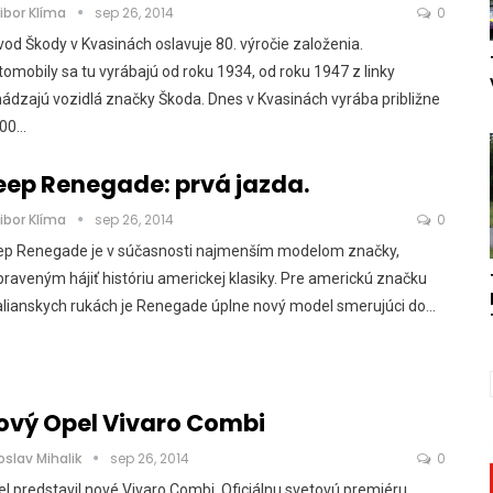
ibor Klíma
sep 26, 2014
0
od Škody v Kvasinách oslavuje 80. výročie založenia.
omobily sa tu vyrábajú od roku 1934, od roku 1947 z linky
ádzajú vozidlá značky Škoda. Dnes v Kvasinách vyrába približne
200…
eep Renegade: prvá jazda.
ibor Klíma
sep 26, 2014
0
ep Renegade je v súčasnosti najmenším modelom značky,
praveným hájiť históriu americkej klasiky. Pre americkú značku
alianskych rukách je Renegade úplne nový model smerujúci do…
ový Opel Vivaro Combi
oslav Mihalik
sep 26, 2014
0
l predstavil nové Vivaro Combi. Oficiálnu svetovú premiéru