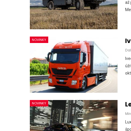
až 
Mer
I
NOVINKY
Dal
Ive
úži
okt
L
NOVINKY
Mir
Lux
šp