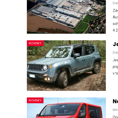
Dal
Záv
Aut
sch
4 
J
NOVINKY
Dal
Je
pri
v t
N
NOVINKY
Mir
Ope