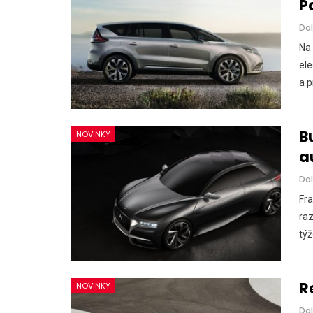
P
Dal
Na 
ele
a p
B
NOVINKY
a
Dal
Fra
raz
týž
R
NOVINKY
Dal