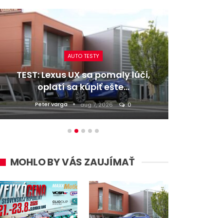
AUTO TESTY
TEST: Lexus UX sa pomaly lúči,
TEST:
oplatí sa kúpiť ešte…
Peter varga
D
aug 7, 2026
0
MOHLO BY VÁS ZAUJÍMAŤ