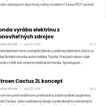
vým zástupcom športovej rodiny modelov F. Lexus RC F vyvinuli
onda vyrába elektrinu z
bnoviteľných zdrojov
oslav Mihalik
sep 23, 2014
0
dnedávnom sme uverejnili článok o solárnej elektrárni, ktorú vo
kej Británii otvorila automobilka Toyota. Pred pol rokom však
orila v USA dve veterné elektrárne Honda. Sprísňujúce…
itroen Cactus 2L koncept
oslav Mihalik
sep 22, 2014
0
roen len pred nedávnom predstavil a začal vyrábať zaujímavý
del Cactus. Jeho nadčasový dizajn s pokrokovými ochrannými