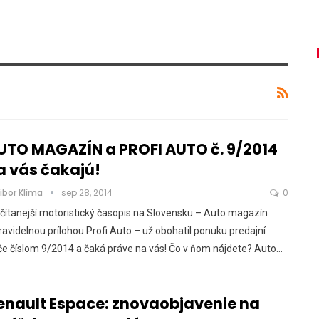
UTO MAGAZÍN a PROFI AUTO č. 9/2014
a vás čakajú!
ibor Klíma
sep 28, 2014
0
čítanejší motoristický časopis na Slovensku – Auto magazín
ravidelnou prílohou Profi Auto – už obohatil ponuku predajní
če číslom 9/2014 a čaká práve na vás! Čo v ňom nájdete? Auto…
enault Espace: znovaobjavenie na