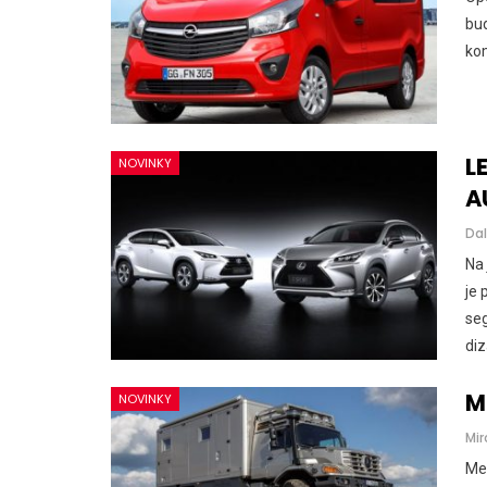
bu
kom
L
NOVINKY
A
Dal
Na 
je
se
di
M
NOVINKY
Mir
Me