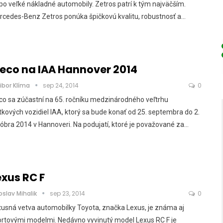
po veľké nákladné automobily. Zetros patrí k tým najväčším.
cedes-Benz Zetros ponúka špičkovú kvalitu, robustnosť a…
veco na IAA Hannover 2014
ibor Klíma
sep 24, 2014
0
co sa zúčastní na 65. ročníku medzinárodného veľtrhu
tkových vozidiel IAA, ktorý sa bude konať od 25. septembra do 2.
óbra 2014 v Hannoveri. Na podujatí, ktoré je považované za…
exus RC F
oslav Mihalik
sep 23, 2014
0
usná vetva automobilky Toyota, značka Lexus, je známa aj
ortovými modelmi. Nedávno vyvinutý model Lexus RC F je