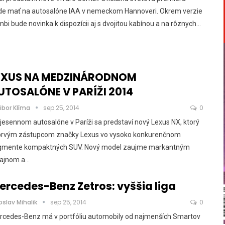
de mať na autosalóne IAA v nemeckom Hannoveri. Okrem verzie
bi bude novinka k dispozícii aj s dvojitou kabínou a na rôznych…
EXUS NA MEDZINÁRODNOM
UTOSALÓNE V PARÍŽI 2014
ibor Klíma
sep 25, 2014
0
jesennom autosalóne v Paríži sa predstaví nový Lexus NX, ktorý
 prvým zástupcom značky Lexus vo vysoko konkurenčnom
gmente kompaktných SUV. Nový model zaujme markantným
zajnom a…
ercedes-Benz Zetros: vyššia liga
oslav Mihalik
sep 25, 2014
0
rcedes-Benz má v portfóliu automobily od najmenších Smartov