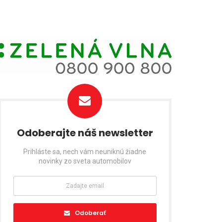
Odoberajte náš newsletter
Prihláste sa, nech vám neuniknú žiadne
novinky zo sveta automobilov
Odoberať