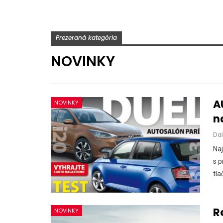
Prezeraná kategória
NOVINKY
A
NOVINKY
n
Dal
Naj
s p
tla
R
NOVINKY