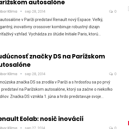
arížskom autosalóne
ibor Klíma
sep 28, 2014
0
autosalóne v Paríži predstaví Renault nový Espace. Veľký,
gantný, inovatívny crossover kombinuje robustný dizajn
ríťažlivý vzhľad. Vychádza zo štúdie Initiale Paris, ktorú…
udúcnosť značky DS na Parížskom
utosalóne
ibor Klíma
sep 28, 2014
0
ncúzska značka DS sa zrodila v Paríži a s hrdosťou sa po prvý
 predstaví na Parížskom autosalóne, ktorý sa začne o niekoľko
dňov. Značka DS vznikla 1. júna a hrdo predstavuje svoje…
enault Eolab: nosič inovácií
ibor Klíma
sep 27, 2014
0