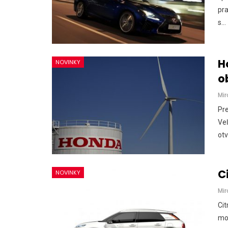
pra
s…
H
NOVINKY
o
Mir
Pre
Veľ
otv
C
NOVINKY
Mir
Cit
mo