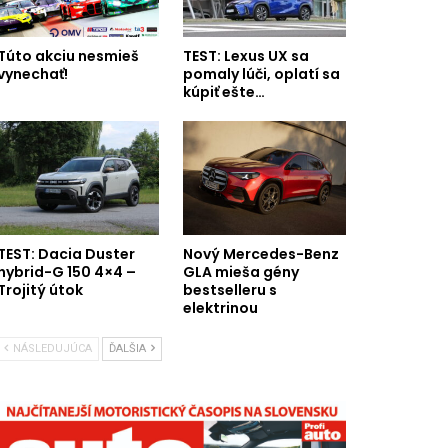
Túto akciu nesmieš
TEST: Lexus UX sa
vynechať!
pomaly lúči, oplatí sa
kúpiť ešte…
TEST: Dacia Duster
Nový Mercedes-Benz
hybrid-G 150 4×4 –
GLA mieša gény
Trojitý útok
bestselleru s
elektrinou
NÁSLEDUJÚCA
ĎALŠIA