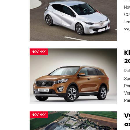
Nov
CO
tec
vy
NOVINKY
Nový Mercedes-Benz GLA mie
gény bestselleru s elektrino
K
NOVINKY
2
Majo Bona
júl 31, 2026
0
Dal
Spo
Par
Ve
Pa
V
NOVINKY
o