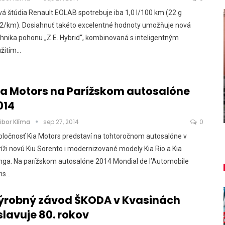
á štúdia Renault EOLAB spotrebuje iba 1,0 l/100 km (22 g
2/km). Dosiahnuť takéto excelentné hodnoty umožňuje nová
hnika pohonu „Z.E. Hybrid“, kombinovaná s inteligentným
užitím…
NOVINKY
ša
u
Túto akciu nesmieš vynechať!
ia Motors na Parížskom autosalóne
014
Majo Bona
aug 7, 2026
0
ibor Klíma
sep 27, 2014
0
ločnosť Kia Motors predstaví na tohtoročnom autosalóne v
íži novú Kiu Sorento i modernizované modely Kia Rio a Kia
nga. Na parížskom autosalóne 2014 Mondial de l’Automobile
ris…
ýrobný závod ŠKODA v Kvasinách
slavuje 80. rokov