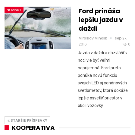
Ford prináša
NOVINKY
lepšiu jazdu v
daždi
Miroslav Mihalik
sep 27,
2016
0
Jazda v daždi a obzvlášť v
noci vie byť veľmi
nepríjemná. Ford preto
ponúka novú funkciu
svojich LED aj xenónových
svetlometov, ktorá dokáže
lepšie osvetliť priestor v
okolí vozovky.…
STARŠIE PRÍSPEVKY
KOOPERATIVA