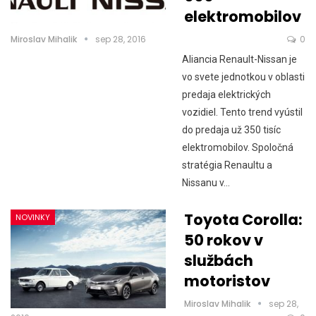
elektromobilov
Miroslav Mihalik
sep 28, 2016
0
Aliancia Renault-Nissan je
vo svete jednotkou v oblasti
predaja elektrických
vozidiel. Tento trend vyústil
do predaja už 350 tisíc
elektromobilov. Spoločná
stratégia Renaultu a
Nissanu v…
Toyota Corolla:
NOVINKY
50 rokov v
službách
motoristov
Miroslav Mihalik
sep 28,