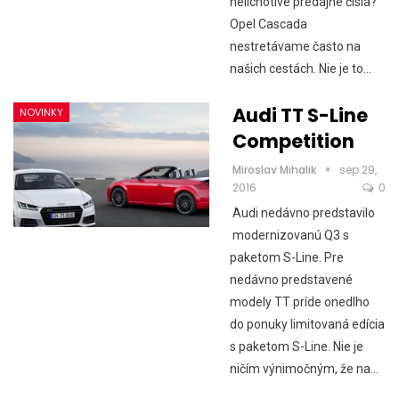
nelichotivé predajné čísla?
Opel Cascada
nestretávame často na
našich cestách. Nie je to…
Audi TT S-Line
NOVINKY
Competition
Miroslav Mihalik
sep 29,
2016
0
Audi nedávno predstavilo
modernizovanú Q3 s
paketom S-Line. Pre
nedávno predstavené
modely TT príde onedlho
do ponuky limitovaná edícia
s paketom S-Line. Nie je
ničím výnimočným, že na…