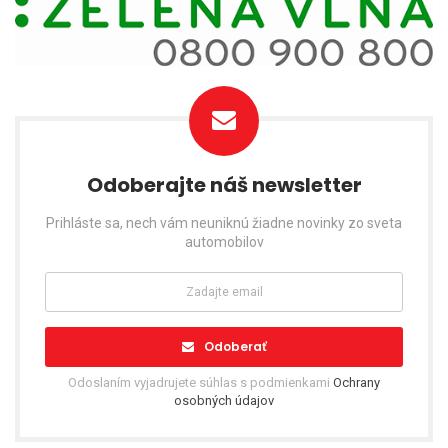
Odoberajte náš newsletter
Prihláste sa, nech vám neuniknú žiadne novinky zo sveta
automobilov
Odoberať
Odoslaním vyjadrujete súhlas s podmienkami
Ochrany
osobných údajov