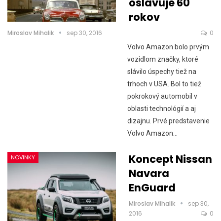
oslavuje 60
rokov
Miroslav Mihalik
sep 30, 2016
0
Volvo Amazon bolo prvým
vozidlom značky, ktoré
slávilo úspechy tiež na
trhoch v USA. Bol to tiež
pokrokový automobil v
oblasti technológií a aj
dizajnu. Prvé predstavenie
Volvo Amazon…
Koncept Nissan
NOVINKY
Navara
EnGuard
Miroslav Mihalik
sep 30,
2016
0