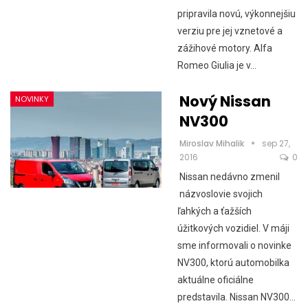
pripravila novú, výkonnejšiu
verziu pre jej vznetové a
zážihové motory. Alfa
Romeo Giulia je v…
Nový Nissan
NOVINKY
NV300
Miroslav Mihalik
sep 27,
2016
0
Nissan nedávno zmenil
názvoslovie svojich
ľahkých a ťažších
úžitkových vozidiel. V máji
sme informovali o novinke
NV300, ktorú automobilka
aktuálne oficiálne
predstavila. Nissan NV300…