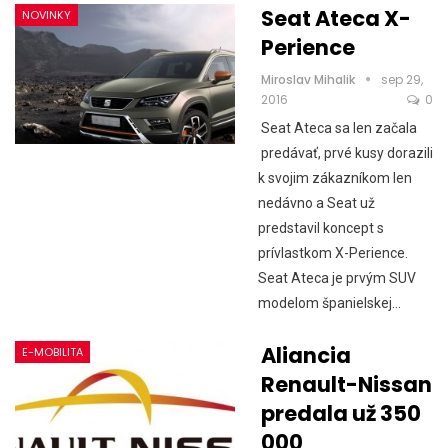
Seat Ateca X-
NOVINKY
Perience
Miroslav Mihalik
sep 29,
2016
0
Seat Ateca sa len začala
predávať, prvé kusy dorazili
k svojim zákazníkom len
nedávno a Seat už
predstavil koncept s
prívlastkom X-Perience.
Seat Ateca je prvým SUV
modelom španielskej…
Aliancia
E-MOBILITA
Renault-Nissan
predala už 350
000