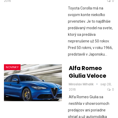
2016
0
Toyota Corolla má na
svojom konte niekoľko
prvenstiev. Je to najdlhšie
predávaný model na svete,
ktorý sa predáva
neprerušene už 50 rokov.
Pred 50 rokmi, v roku 1966,
predstavili v Japonsku…
Alfa Romeo
NOVINKY
Giulia Veloce
Miroslav Mihalik
sep 28,
2016
0
Alfa Romeo Giulia sa
nestihla v showroomoch
predajcov ani poriadne
ohriať a už automobilka