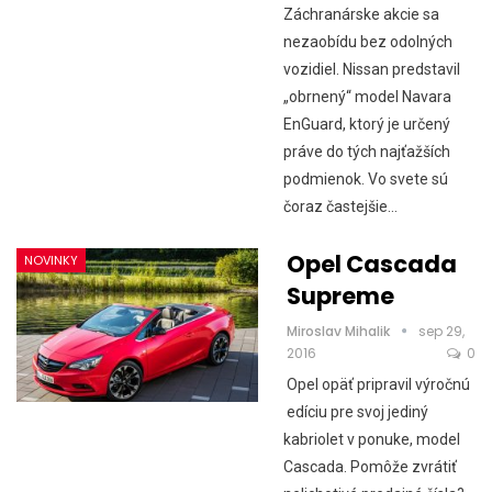
Záchranárske akcie sa
nezaobídu bez odolných
vozidiel. Nissan predstavil
„obrnený“ model Navara
EnGuard, ktorý je určený
práve do tých najťažších
podmienok. Vo svete sú
čoraz častejšie…
Opel Cascada
NOVINKY
Supreme
Miroslav Mihalik
sep 29,
2016
0
Opel opäť pripravil výročnú
edíciu pre svoj jediný
kabriolet v ponuke, model
Cascada. Pomôže zvrátiť