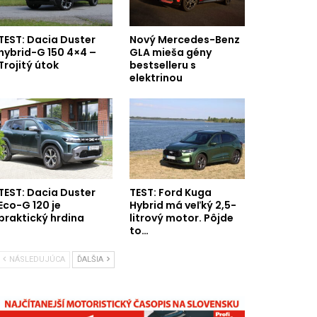
TEST: Dacia Duster
Nový Mercedes-Benz
hybrid-G 150 4×4 –
GLA mieša gény
Trojitý útok
bestselleru s
elektrinou
TEST: Dacia Duster
TEST: Ford Kuga
Eco-G 120 je
Hybrid má veľký 2,5-
praktický hrdina
litrový motor. Pôjde
to…
NÁSLEDUJÚCA
ĎALŠIA