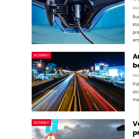
Ma
Bud
kto
pre
AUTO TESTY
emi
TEST: Ford Kuga Hybrid má veľ
2,5-litrový motor. Pôjde to…
A
NOVINKY
b
Peter varga
júl 31, 2026
0
Ma
Pol
str
mot
V
NOVINKY
p