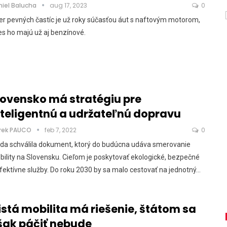
niel Balucha
aug 17, 2023
0
ter pevných častíc je už roky súčasťou áut s naftovým motorom,
s ho majú už aj benzínové.
lovensko má stratégiu pre
nteligentnú a udržateľnú dopravu
rek PAUCO
feb 7, 2022
0
áda schválila dokument, ktorý do budúcna udáva smerovanie
ility na Slovensku. Cieľom je poskytovať ekologické, bezpečné
fektívne služby. Do roku 2030 by sa malo cestovať na jednotný…
istá mobilita má riešenie, štátom sa
šak páčiť nebude