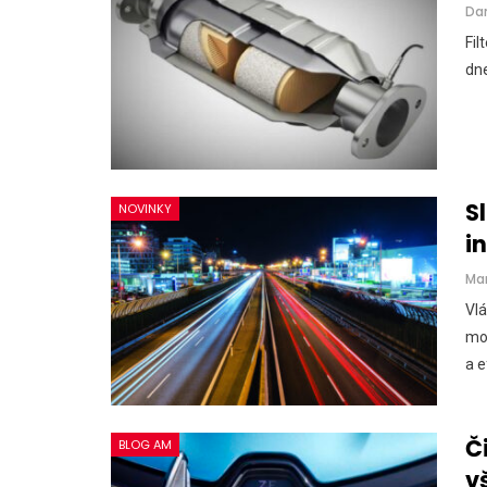
Da
Fil
dne
S
NOVINKY
i
Ma
Vl
mob
a e
Č
BLOG AM
v