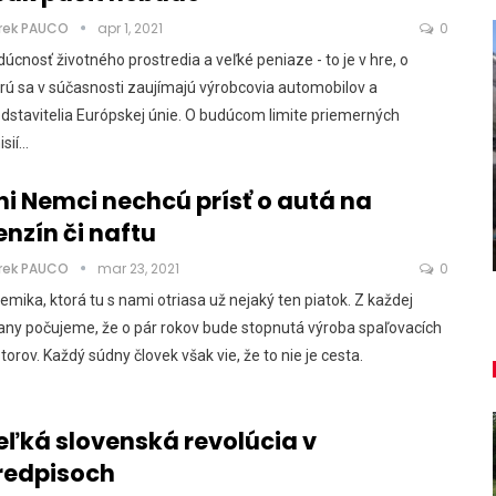
rek PAUCO
apr 1, 2021
0
úcnosť životného prostredia a veľké peniaze - to je v hre, o
rú sa v súčasnosti zaujímajú výrobcovia automobilov a
dstavitelia Európskej únie. O budúcom limite priemerných
AUTO TESTY
sií…
ký
TEST: Dacia Duster hybrid-G 150
4×4 – Trojitý útok
ni Nemci nechcú prísť o autá na
enzín či naftu
Daniel Balucha
aug 6, 2026
0
rek PAUCO
mar 23, 2021
0
emika, ktorá tu s nami otriasa už nejaký ten piatok. Z každej
any počujeme, že o pár rokov bude stopnutá výroba spaľovacích
orov. Každý súdny človek však vie, že to nie je cesta.
eľká slovenská revolúcia v
redpisoch