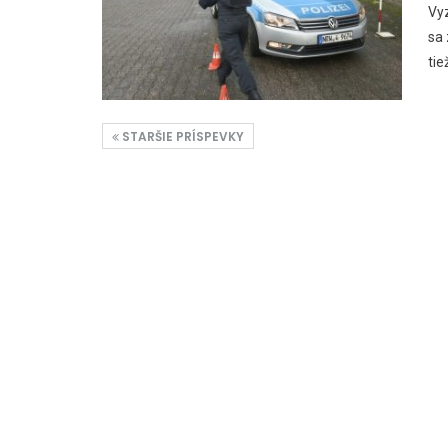
Vyz
sa 
tie
STARŠIE PRÍSPEVKY