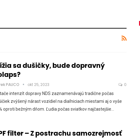
lížia sa dušičky, bude dopravný
olaps?
rek PAUCO
okt 25, 2023
0
ítače intenzít dopravy NDS zaznamenávajú tradične počas
ičiek zvýšený nárast vozidiel na diaľniciach miestami aj o vyše
 oproti bežným dňom. Ľudia počas sviatkov najčastejšie…
PF filter – Z postrachu samozrejmosť