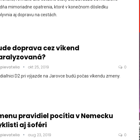
ždňa mimoriadne opatrenia, ktoré v konečnom dôsledku
lyvnia aj dopravu na cestách.
ude doprava cez víkend
aralyzovaná?
spievatelia
okt 25, 2019
0
diaľnici D2 pri výjazde na Jarovce budú počas víkendu zmeny.
menu pravidiel pocítia v Nemecku
klisti aj šoféri
spievatelia
aug 23, 2019
0