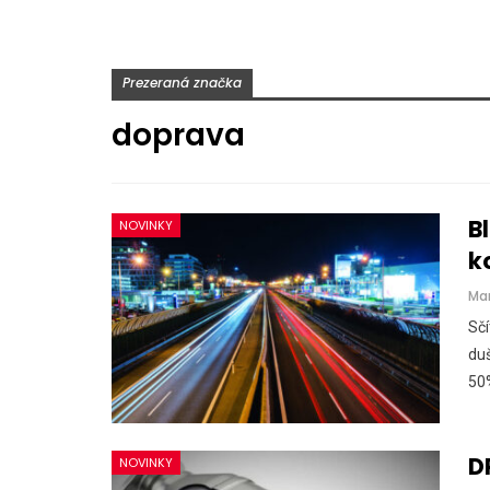
Prezeraná značka
doprava
B
NOVINKY
k
Ma
Sč
duš
50%
D
NOVINKY