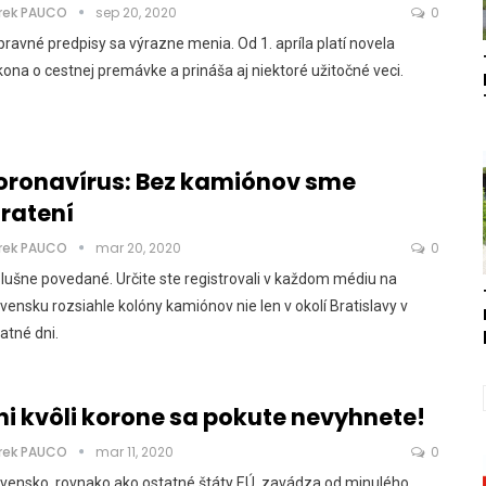
rek PAUCO
sep 20, 2020
0
ravné predpisy sa výrazne menia. Od 1. apríla platí novela
ona o cestnej premávke a prináša aj niektoré užitočné veci.
oronavírus: Bez kamiónov sme
tratení
rek PAUCO
mar 20, 2020
0
 Slušne povedané. Určite ste registrovali v každom médiu na
vensku rozsiahle kolóny kamiónov nie len v okolí Bratislavy v
atné dni.
ni kvôli korone sa pokute nevyhnete!
rek PAUCO
mar 11, 2020
0
vensko, rovnako ako ostatné štáty EÚ, zavádza od minulého