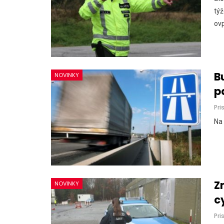
tý
ovp
B
NOVINKY
p
Pri
Na 
Z
NOVINKY
cy
Pri