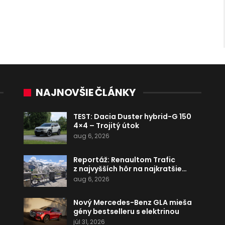
NAJNOVŠIE ČLÁNKY
TEST: Dacia Duster hybrid-G 150
4×4 – Trojitý útok
aug 6, 2026
Reportáž: Renaultom Trafic
z najvyšších hôr na najkratšie…
aug 6, 2026
Nový Mercedes-Benz GLA mieša
gény bestselleru s elektrinou
júl 31, 2026