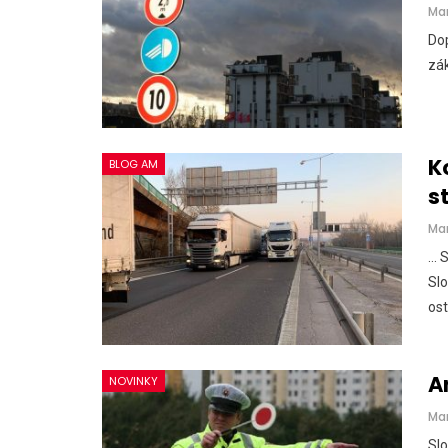
Ma
Dop
zák
K
BLOG AM
s
Ma
...
Slo
ost
A
NOVINKY
Ma
Slo