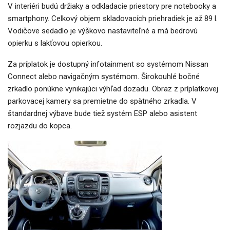
V interiéri budú držiaky a odkladacie priestory pre notebooky a
smartphony. Celkový objem skladovacích priehradiek je až 89 l.
Vodičove sedadlo je výškovo nastaviteľné a má bedrovú
opierku s lakťovou opierkou.
Za príplatok je dostupný infotainment so systémom Nissan
Connect alebo navigačným systémom. Širokouhlé bočné
zrkadlo ponúkne vynikajúci výhľad dozadu. Obraz z príplatkovej
parkovacej kamery sa premietne do spätného zrkadla. V
štandardnej výbave bude tiež systém ESP alebo asistent
rozjazdu do kopca.