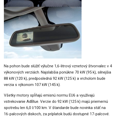
Na pohon bude slúžiť výlučne 1,6-litrový vznetový štvorvalec v 4
výkonových verziách. Najslabšia ponúkne 70 kW (95 k), silnejšia
88 kW (120 k), predposledná 92 kW (125 k) a vrcholom bude
verzia s výkonom 107 kW (145 k).
Všetky motory spĺňajú emisnú normu EU6 a využívajú
vstrekovanie AdBlue. Verzie do 92 kW (125 k) majú priemernú
spotrebu len 6,0 l/100 km. V štandarde bude novinka stáť na
16-palcových diskoch, za príplatok budú dostupné 17-palcové.