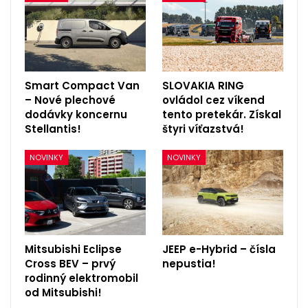
Smart Compact Van
SLOVAKIA RING
– Nové plechové
ovládol cez víkend
dodávky koncernu
tento pretekár. Získal
Stellantis!
štyri víťazstvá!
NOVINKY
NOVINKY
Mitsubishi Eclipse
JEEP e-Hybrid – čísla
Cross BEV – prvý
nepustia!
rodinný elektromobil
od Mitsubishi!