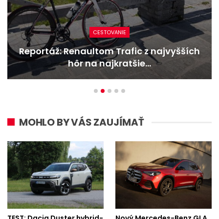
NOVINKY
Nový Mercedes-Benz GLA mieša gény
bestselleru s elektrinou
MOHLO BY VÁS ZAUJÍMAŤ
TEST: Dacia Duster hybrid-
Nový Mercedes-Benz GLA