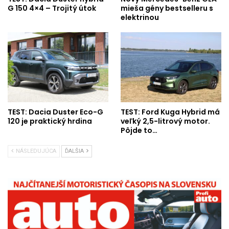
G 150 4×4 – Trojitý útok
mieša gény bestselleru s
elektrinou
TEST: Dacia Duster Eco-G
TEST: Ford Kuga Hybrid má
120 je praktický hrdina
veľký 2,5-litrový motor.
Pôjde to…
NÁSLEDUJÚCA
ĎALŠIA