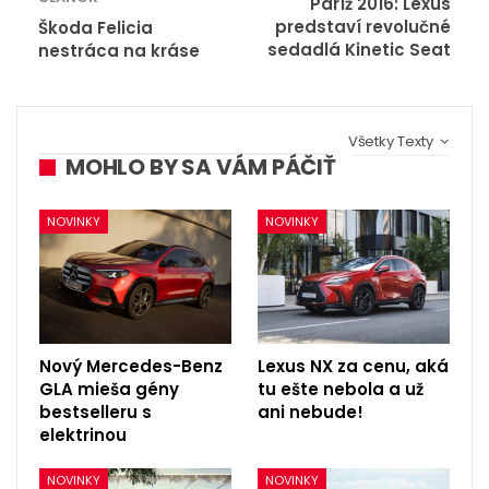
Paríž 2016: Lexus
predstaví revolučné
Škoda Felicia
sedadlá Kinetic Seat
nestráca na kráse
Všetky Texty
MOHLO BY SA VÁM PÁČIŤ
NOVINKY
NOVINKY
Nový Mercedes-Benz
Lexus NX za cenu, aká
GLA mieša gény
tu ešte nebola a už
bestselleru s
ani nebude!
elektrinou
NOVINKY
NOVINKY