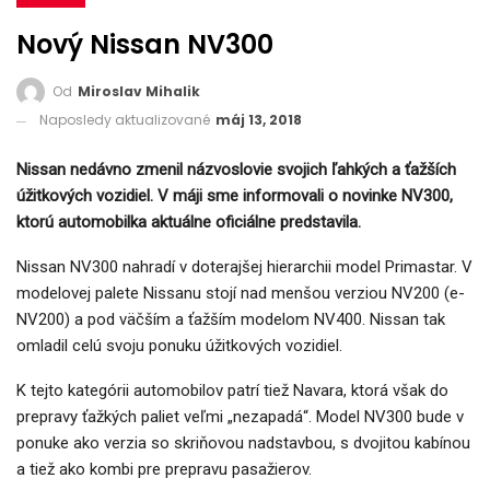
Nový Nissan NV300
Od
Miroslav Mihalik
Naposledy aktualizované
máj 13, 2018
Nissan nedávno zmenil názvoslovie svojich ľahkých a ťažších
úžitkových vozidiel. V máji sme informovali o novinke NV300,
ktorú automobilka aktuálne oficiálne predstavila.
Nissan NV300 nahradí v doterajšej hierarchii model Primastar. V
modelovej palete Nissanu stojí nad menšou verziou NV200 (e-
NV200) a pod väčším a ťažším modelom NV400. Nissan tak
omladil celú svoju ponuku úžitkových vozidiel.
K tejto kategórii automobilov patrí tiež Navara, ktorá však do
prepravy ťažkých paliet veľmi „nezapadá“. Model NV300 bude v
ponuke ako verzia so skriňovou nadstavbou, s dvojitou kabínou
a tiež ako kombi pre prepravu pasažierov.