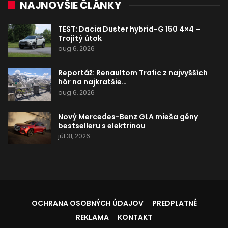
NAJNOVŠIE ČLÁNKY
TEST: Dacia Duster hybrid-G 150 4×4 –
Trojitý útok
aug 6, 2026
Reportáž: Renaultom Trafic z najvyšších
hôr na najkratšie…
aug 6, 2026
Nový Mercedes-Benz GLA mieša gény
bestselleru s elektrinou
júl 31, 2026
OCHRANA OSOBNÝCH ÚDAJOV
PREDPLATNÉ
REKLAMA
KONTAKT