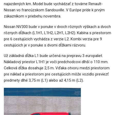
najazdených km. Model bude vychádzať z továrne Renault-
Nissan vo francúzskom Sandouville. V Európe príde k prvým
zákazníkom v priebehu novembra.
Nissan NV300 bude v ponuke v dvoch rôznych výškach a dvoch
rôznych dĺžkach (L1H1, L1H2, L2H1, L2H2). Kabína s priestorom
pre 6 cestujúcich vychádza z verzie L2. Kombi verzia pre 9
cestujúcich je v ponuke s dvomi dĺžkami rázvoru.
Už základná dĺžka L1 bude určená na prepravu 3 europaliet.
Nákladový priestor L1H1 je voči predchodcovi dlhší o 110 mm.
Celková dĺžka dosahuje 2,5 m. Vďaka otvoru medzi priestorom
pre náklad a priestorom pre cestujúcich môže vozidlo previezť
predmety dlhé 3,75 m (L1) alebo až 4,15 m (L2).