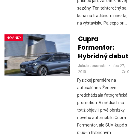
príchod jari, začiatok novej
sezóny. Ten tohtoročný sa
koná na tradičnom miesta,
na výstavisku Palexpo pri…
Cupra
NOVINKY
Formentor:
Hybridný debut
Jakub Jesenski
feb 27,
2019
0
Fyzickej premiére na
autosalóne v Ženeve
predchádzala fotografická
promotion. V médiách sa
totiž objavili prvé obrázky
nového automobilu Cupra
Formentor, ale SUV-kupé s
plug-in hybridným…