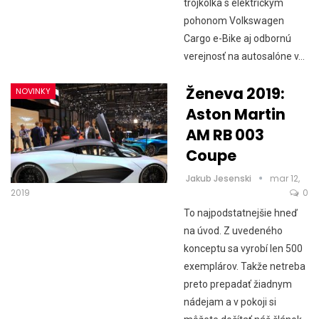
trojkolka s elektrickým
pohonom Volkswagen
Cargo e-Bike aj odbornú
verejnosť na autosalóne v…
Ženeva 2019:
NOVINKY
Aston Martin
AM RB 003
Coupe
Jakub Jesenski
mar 12,
2019
0
To najpodstatnejšie hneď
na úvod. Z uvedeného
konceptu sa vyrobí len 500
exemplárov. Takže netreba
preto prepadať žiadnym
nádejam a v pokoji si