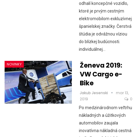
odhalí koncepčné vozidlo,
ktoré je prvým cestným
elektromobilom exkluzívnej
španielskej značky. Čerstvá
štúdia je odvážnou víziou
do blízkej budúcnosti.
individuálnej…
Ženeva 2019:
NOVINKY
VW Cargo e-
Bike
Jakub Jesenski
mar 13,
2019
0
Po medzinárodnom veľtrhu
nákladných a úžitkových
automobilov zaujala
inovatívna nákladná cestná