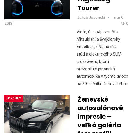
Tourer
Jakub Jesenski
mar 6,
2019
0
Viete, čo spája značku
Mitsubishi a švajčiarsky
Engelberg? Najnovšia
štúdia elektrického SUV-
crossoveru, ktorú
prezentuje japonská
automobilka v týchto dňoch
na 89. ročníku ženevského…
Ženevské
NOVINKY
autosalónové
impresie –
veľká galéria