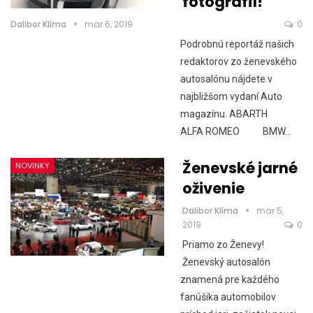
fotografií!
Dalibor Klíma
mar 6, 2019
0
Podrobnú reportáž našich
redaktorov zo ženevského
autosalónu nájdete v
najbližšom vydaní Auto
magazínu. ABARTH
ALFA ROMEO BMW…
Ženevské jarné
NOVINKY
oživenie
Dalibor Klíma
mar 5,
2019
0
Priamo zo Ženevy!
Ženevský autosalón
znamená pre každého
fanúšika automobilov