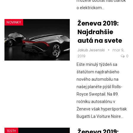
môžete dočítať náš článok
o elektrickom…
Ženeva 2019:
NOVINKY
Najdrahšie
autá na svete
Jakub Jesenski
mar 9,
2019
0
Ešte minulý týždeň sa
štatútom najdrahšieho
nového automobilu na
našej planéte pýšil Rolls-
Royce Sweptail. Na 89.
ročníku autosalónu v
Ženeve však hyperšportiak
Bugatti La Voiture Noire…
Ženeva 2019:
TESTY