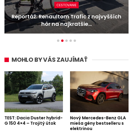
NOVINKY
ajvyšších
Nový Mercedes-Benz GLA mie
bestselleru s elektrinou
MOHLO BY VÁS ZAUJÍMAŤ
TEST: Dacia Duster hybrid-
Nový Mercedes-Benz GLA
G 150 4×4 – Trojitý útok
mieša gény bestselleru s
elektrinou