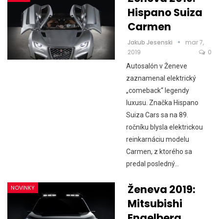
Hispano Suiza
Carmen
Jakub Jesenski
mar 7,
2019
0
Autosalón v Ženeve
zaznamenal elektrický
„comeback“ legendy
luxusu. Značka Hispano
Suiza Cars sa na 89.
ročníku blysla elektrickou
reinkarnáciu modelu
Carmen, z ktorého sa
predal posledný…
Ženeva 2019:
NOVINKY
Mitsubishi
Engelberg