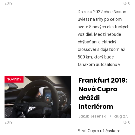
2019
0
Do roku 2022 chce Nissan
uviesť na trhy po celom
svete 8 nových elektrických
vozidiel. Medzi nebude
chýbať ani elektrický
crossover s dojazdom až
500 km, ktorý bude
ťahákom autosalónu v…
Frankfurt 2019:
NOVINKY
Nová Cupra
dráždi
interiérom
Jakub Jesenski
aug 27,
2019
0
Seat Cupra už čoskoro