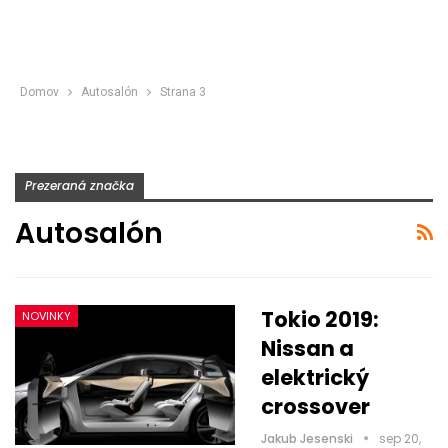
Domov
Autosalón
Strana 3
Prezeraná značka
Autosalón
Tokio 2019:
NOVINKY
Nissan a
elektrický
crossover
Jakub Jesenski
sep 20,