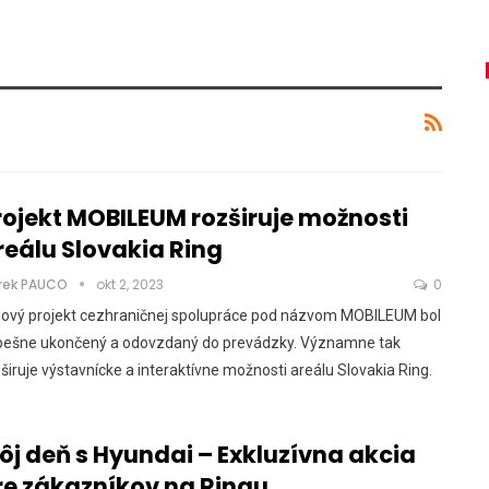
rojekt MOBILEUM rozširuje možnosti
reálu Slovakia Ring
rek PAUCO
okt 2, 2023
0
Nový projekt cezhraničnej spolupráce pod názvom MOBILEUM bol
pešne ukončený a odovzdaný do prevádzky. Významne tak
širuje výstavnícke a interaktívne možnosti areálu Slovakia Ring.
ôj deň s Hyundai – Exkluzívna akcia
re zákazníkov na Ringu