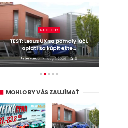
AUTO TESTY
TEST: Lexus UX sa pomaly lúči,
TEST:
oplatí sa kúpiť ešte…
Peter varga
D
aug 7, 2026
0
MOHLO BY VÁS ZAUJÍMAŤ