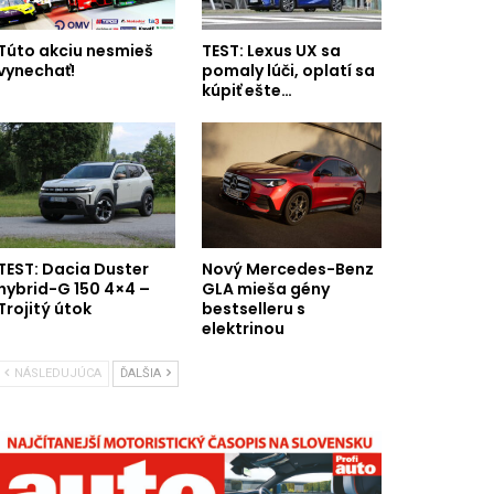
Túto akciu nesmieš
TEST: Lexus UX sa
vynechať!
pomaly lúči, oplatí sa
kúpiť ešte…
TEST: Dacia Duster
Nový Mercedes-Benz
hybrid-G 150 4×4 –
GLA mieša gény
Trojitý útok
bestselleru s
elektrinou
NÁSLEDUJÚCA
ĎALŠIA