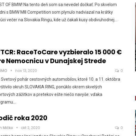
ST OF BMW! Na tento deň som sa nevedel dočkať. Po skvelom
dni s BMW M8 Competition som plynulo nadviazal na krátky
úci večer na Slovakia Ringu, kde už čakali kusy obdivuhodnej…
NOVINKY
ša
u
Túto akciu nesmieš vynechať!
TCR: RaceToCare vyzbieralo 15 000 €
re Nemocnicu v Dunajskej Strede
Majo Bona
aug 7, 2026
0
OMO
nov 13, 2020
0
 Svetový pohár cestovných automobilov, ktoré 10. a 11. októbra
štívilo okruh SLOVAKIA RING, ponúklo okrem skvelých
rtových zážitkov a pretekov ešte niečo navyše: vďaka
ogramu…
odič roka 2020
n Mičko
okt 2, 2020
0