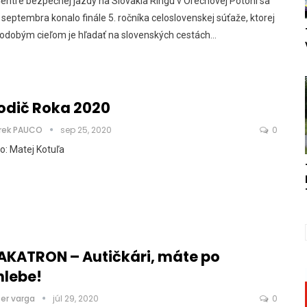
entre bezpečnej jazdy na Slovakia Ringu v Orechovej Potôni sa
 septembra konalo finále 5. ročníka celoslovenskej súťaže, ktorej
hodobým cieľom je hľadať na slovenských cestách…
odič Roka 2020
rek PAUCO
sep 25, 2020
0
o: Matej Kotuľa
AKATRON – Autičkári, máte po
hlebe!
ter varga
júl 29, 2020
0