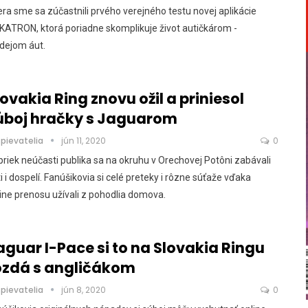
ra sme sa zúčastnili prvého verejného testu novej aplikácie
ATRON, ktorá poriadne skomplikuje život autičkárom -
dejom áut.
lovakia Ring znovu ožil a priniesol
úboj hračky s Jaguarom
spievatelia
jún 11, 2020
0
riek neúčasti publika sa na okruhu v Orechovej Potôni zabávali
i i dospelí. Fanúšikovia si celé preteky i rôzne súťaže vďaka
ine prenosu užívali z pohodlia domova.
aguar I-Pace si to na Slovakia Ringu
ozdá s angličákom
spievatelia
jún 8, 2020
0