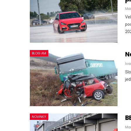
Ma
Veľ
pod
202
N
BLOG AM
Iva
Slo
jed
B
NOVINKY
Ma