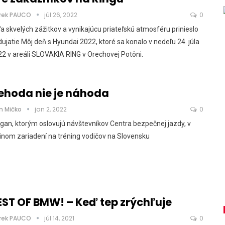
rek PAUCO
júl 26, 2022
0
a skvelých zážitkov a vynikajúcu priateľskú atmosféru prinieslo
ujatie Môj deň s Hyundai 2022, ktoré sa konalo v nedeľu 24. júla
2 v areáli SLOVAKIA RING v Orechovej Potôni.
ehoda nie je náhoda
n Mičko
jan 2, 2022
0
gan, ktorým oslovujú návštevníkov Centra bezpečnej jazdy, v
inom zariadení na tréning vodičov na Slovensku
EST OF BMW! – Keď tep zrýchľuje
rek PAUCO
júl 14, 2021
0