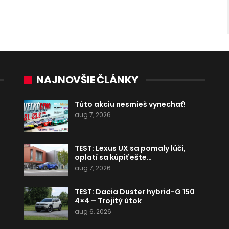
NAJNOVŠIE ČLÁNKY
Túto akciu nesmieš vynechať!
aug 7, 2026
TEST: Lexus UX sa pomaly lúči,
oplatí sa kúpiť ešte…
aug 7, 2026
TEST: Dacia Duster hybrid-G 150
4×4 – Trojitý útok
aug 6, 2026