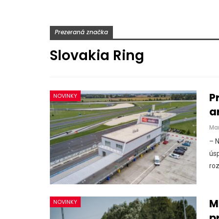
Prezeraná značka
Slovakia Ring
P
NOVINKY
a
Ma
– 
ús
roz
M
NOVINKY
p