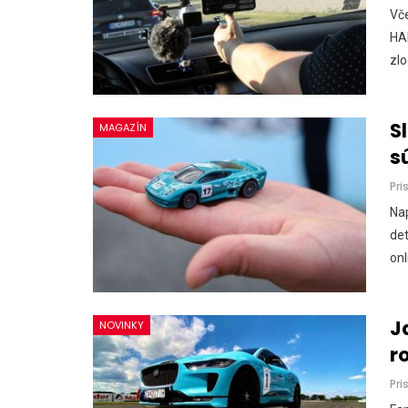
Vče
HAK
zlo
S
MAGAZÍN
s
Pri
Nap
det
onl
J
NOVINKY
r
Pri