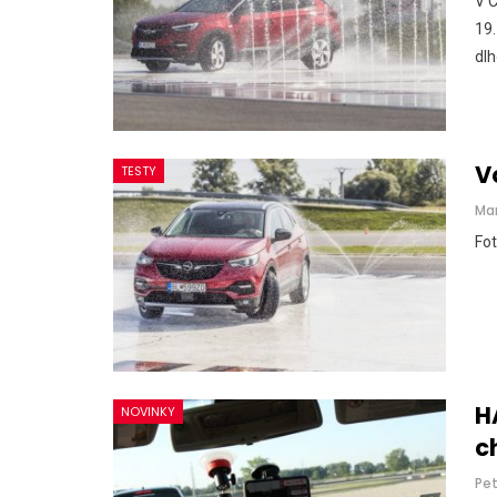
V C
19.
dl
V
TESTY
Ma
Fot
H
NOVINKY
c
Pe