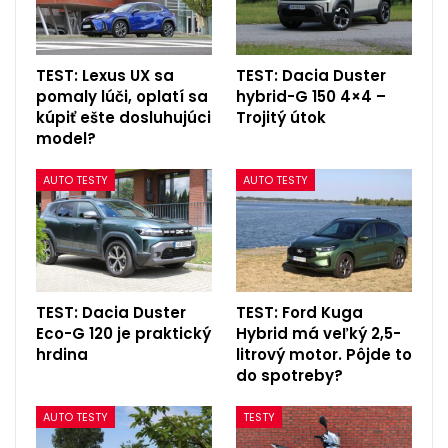
TEST: Lexus UX sa
TEST: Dacia Duster
pomaly lúči, oplatí sa
hybrid-G 150 4×4 –
kúpiť ešte dosluhujúci
Trojitý útok
model?
AUTO TESTY
AUTO TESTY
TEST: Dacia Duster
TEST: Ford Kuga
Eco-G 120 je praktický
Hybrid má veľký 2,5-
hrdina
litrový motor. Pôjde to
do spotreby?
AUTO TESTY
TESTY