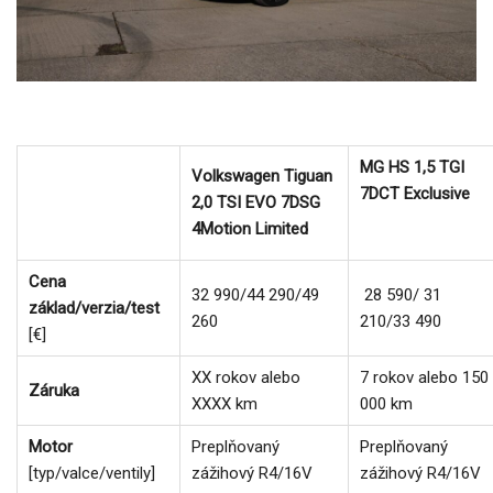
MG HS 1,5 TGI
Volkswagen Tiguan
7DCT Exclusive
2,0 TSI EVO 7DSG
4Motion Limited
Cena
32 990/44 290/49
28 590/ 31
základ/verzia/test
260
210/33 490
[€]
XX rokov alebo
7 rokov alebo 150
Záruka
XXXX km
000 km
Motor
Preplňovaný
Preplňovaný
[typ/valce/ventily]
zážihový R4/16V
zážihový R4/16V