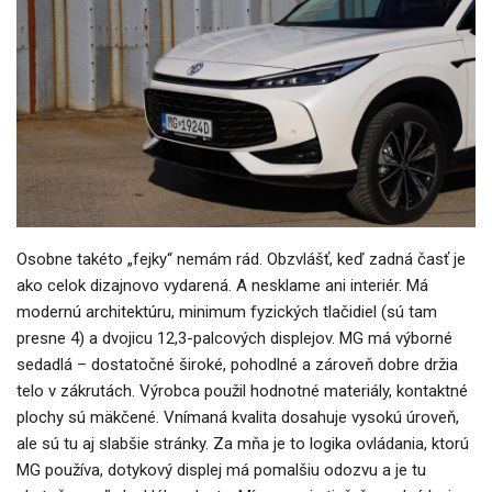
Osobne takéto „fejky“ nemám rád. Obzvlášť, keď zadná časť je
ako celok dizajnovo vydarená. A nesklame ani interiér. Má
modernú architektúru, minimum fyzických tlačidiel (sú tam
presne 4) a dvojicu 12,3-palcových displejov. MG má výborné
sedadlá – dostatočné široké, pohodlné a zároveň dobre držia
telo v zákrutách. Výrobca použil hodnotné materiály, kontaktné
plochy sú mäkčené. Vnímaná kvalita dosahuje vysokú úroveň,
ale sú tu aj slabšie stránky. Za mňa je to logika ovládania, ktorú
MG používa, dotykový displej má pomalšiu odozvu a je tu