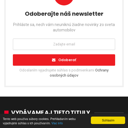
Odoberajte náš newsletter
Prihláste sa, nech vám neuniknú žiadne novinky zo sveta
automobilov
Odoberať
Odoslaním vyjadrujete súhlas s podmienkami
Ochrany
osobných údajov
VYDÁVAME AJ TIETO TITULY
Tento web používa súbory cookies. Prehliadaním webu
Súhlasím
vyjadrujete súhlas s ich používaním.
Viac info