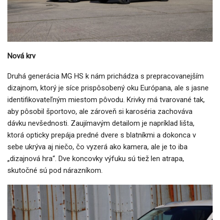
Nová krv
Druhá generácia MG HS k nám prichádza s prepracovanejším
dizajnom, ktorý je síce prispôsobený oku Európana, ale s jasne
identifikovateľným miestom pôvodu. Krivky má tvarované tak,
aby pôsobil športovo, ale zároveň si karoséria zachováva
dávku nevšednosti. Zaujímavým detailom je napríklad lišta,
ktorá opticky prepája predné dvere s blatníkmi a dokonca v
sebe ukrýva aj niečo, čo vyzerá ako kamera, ale je to iba
„dizajnová hra“. Dve koncovky výfuku sú tiež len atrapa,
skutočné sú pod nárazníkom.