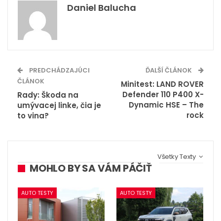
Daniel Balucha
PREDCHÁDZAJÚCI
ĎALŠÍ ČLÁNOK
ČLÁNOK
Minitest: LAND ROVER
Defender 110 P400 X-
Rady: Škoda na
Dynamic HSE – The
umývacej linke, čia je
rock
to vina?
Všetky Texty
MOHLO BY SA VÁM PÁČIŤ
AUTO TESTY
AUTO TESTY