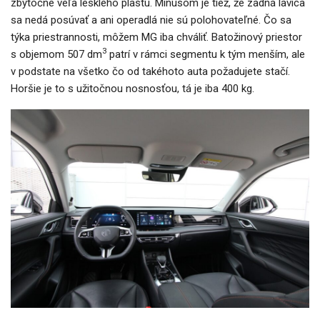
zbytočne veľa lesklého plastu. Mínusom je tiež, že zadná lavica
sa nedá posúvať a ani operadlá nie sú polohovateľné. Čo sa
týka priestrannosti, môžem MG iba chváliť. Batožinový priestor
3
s objemom 507 dm
patrí v rámci segmentu k tým menším, ale
v podstate na všetko čo od takéhoto auta požadujete stačí.
Horšie je to s užitočnou nosnosťou, tá je iba 400 kg.