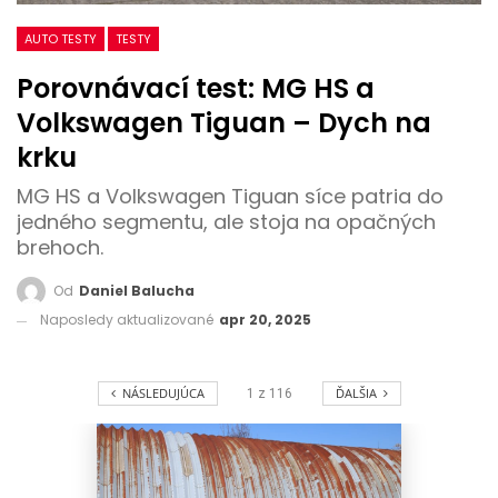
AUTO TESTY
TESTY
Porovnávací test: MG HS a
Volkswagen Tiguan – Dych na
krku
MG HS a Volkswagen Tiguan síce patria do
jedného segmentu, ale stoja na opačných
brehoch.
Od
Daniel Balucha
Naposledy aktualizované
apr 20, 2025
NÁSLEDUJÚCA
ĎALŠIA
1
z
116