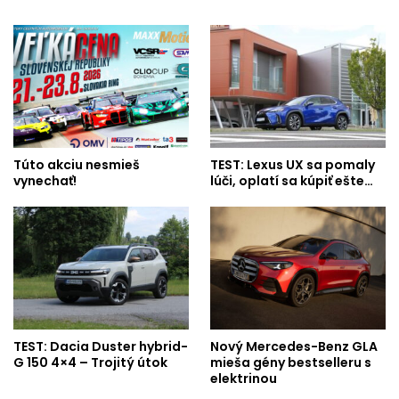
Túto akciu nesmieš
TEST: Lexus UX sa pomaly
vynechať!
lúči, oplatí sa kúpiť ešte…
TEST: Dacia Duster hybrid-
Nový Mercedes-Benz GLA
G 150 4×4 – Trojitý útok
mieša gény bestselleru s
elektrinou