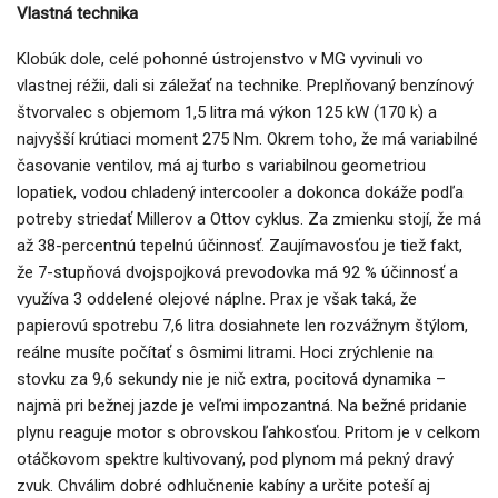
Vlastná technika
Klobúk dole, celé pohonné ústrojenstvo v MG vyvinuli vo
vlastnej réžii, dali si záležať na technike. Preplňovaný benzínový
štvorvalec s objemom 1,5 litra má výkon 125 kW (170 k) a
najvyšší krútiaci moment 275 Nm. Okrem toho, že má variabilné
časovanie ventilov, má aj turbo s variabilnou geometriou
lopatiek, vodou chladený intercooler a dokonca dokáže podľa
potreby striedať Millerov a Ottov cyklus. Za zmienku stojí, že má
až 38-percentnú tepelnú účinnosť. Zaujímavosťou je tiež fakt,
že 7-stupňová dvojspojková prevodovka má 92 % účinnosť a
využíva 3 oddelené olejové náplne. Prax je však taká, že
papierovú spotrebu 7,6 litra dosiahnete len rozvážnym štýlom,
reálne musíte počítať s ôsmimi litrami. Hoci zrýchlenie na
stovku za 9,6 sekundy nie je nič extra, pocitová dynamika –
najmä pri bežnej jazde je veľmi impozantná. Na bežné pridanie
plynu reaguje motor s obrovskou ľahkosťou. Pritom je v celkom
otáčkovom spektre kultivovaný, pod plynom má pekný dravý
zvuk. Chválim dobré odhlučnenie kabíny a určite poteší aj