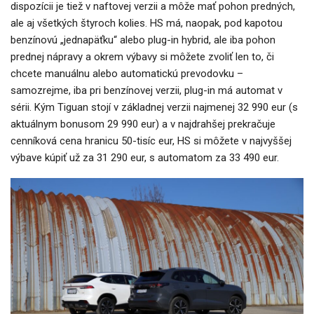
dispozícii je tiež v naftovej verzii a môže mať pohon predných,
ale aj všetkých štyroch kolies. HS má, naopak, pod kapotou
benzínovú „jednapäťku“ alebo plug-in hybrid, ale iba pohon
prednej nápravy a okrem výbavy si môžete zvoliť len to, či
chcete manuálnu alebo automatickú prevodovku –
samozrejme, iba pri benzínovej verzii, plug-in má automat v
sérii. Kým Tiguan stojí v základnej verzii najmenej 32 990 eur (s
aktuálnym bonusom 29 990 eur) a v najdrahšej prekračuje
cenníková cena hranicu 50-tisíc eur, HS si môžete v najvyššej
výbave kúpiť už za 31 290 eur, s automatom za 33 490 eur.