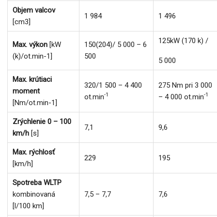
Objem valcov
1 984
1 496
[cm3]
125kW (170 k) /
Max. výkon
[kW
150(204)/ 5 000 – 6
(k)/ot.min-1]
500
5 000
Max. krútiaci
320/1 500 – 4 400
275 Nm pri 3 000
moment
-1
-1
ot.min
– 4 000 ot.min
[Nm/ot.min-1]
Zrýchlenie 0 – 100
7,1
9,6
km/h
[s]
Max. rýchlosť
229
195
[km/h]
Spotreba WLTP
kombinovaná
7,5 – 7,7
7,6
[l/100 km]