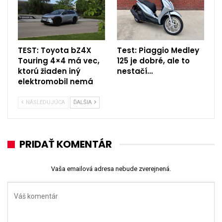
TEST: Toyota bZ4X
Test: Piaggio Medley
Touring 4×4 má vec,
125 je dobré, ale to
ktorú žiaden iný
nestačí…
elektromobil nemá
NÁSLEDUJÚCA
ĎALŠIA
PRIDAŤ KOMENTÁR
Vaša emailová adresa nebude zverejnená.