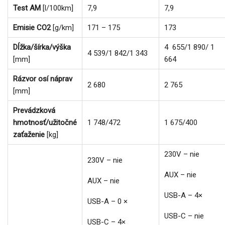
Test AM
[l/100km]
7,9
7,9
Emisie CO2
[g/km]
171 – 175
173
Dĺžka/šírka/výška
4 655/1 890/ 1
4 539/1 842/1 343
[mm]
664
Rázvor osí náprav
2 680
2 765
[mm]
Prevádzková
hmotnosť/užitočné
1 748/472
1 675/400
zaťaženie
[kg]
230V – nie
230V – nie
AUX – nie
AUX – nie
USB-A – 4×
USB-A – 0 ×
USB-C – nie
USB-C – 4×