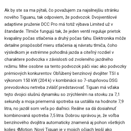
Ak by ste sa ma pýtali, čo považujem za najsilnejšiu stránku
nového Tiguanu, tak odpoviem, že podvozok. Dvojventilové
adaptívne pruženie DCC Pro má totiž výbava Limited už v
štandarde. Tlmiče fungujú tak, že jeden ventil reguluje prietok
kvapaliny počas stlačenia a druhý počas ťahu. Elektronika môže
detailne prispôsobiť mieru stlačenia aj návratu tlmiča, čoho
výsledkom je extrémne pohodlná jazda a citeľný rozdiel v
charaktere podvozka v závislosti od zvoleného jazdného
režimu. Mne osobne sa tento podvozok páči viac ako podvozky
prémiových konkurentov. Obľúbený benzínový dvojliter TSI s
výkonom 150 kW (204 k) v kombinácii so 7-stupňovou DSG
prevodovkou netreba zvlášť predstavovať. Tiguan má vďaka
tejto dvojici slušnú dynamiku so zrýchlením na stovku za 7,1
sekundy a moja priemerná spotreba sa ustálila na hodnote 7,9
litra, no jazdil som veľa po diaľnici. Reálne sa dá dosiahnuť
kombinovaná spotreba 7,5 litra. Dobrou správou je, že voľba
benzínového dvojlitra automaticky znamená aj pohon všetkých
kolies 4Motion. Nový Tiguan je v mojich očiach lepší ako