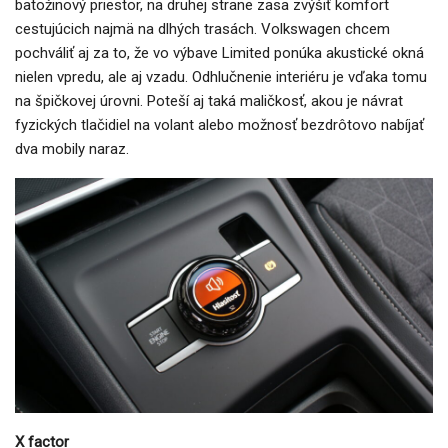
batožinový priestor, na druhej strane zasa zvýšiť komfort
cestujúcich najmä na dlhých trasách. Volkswagen chcem
pochváliť aj za to, že vo výbave Limited ponúka akustické okná
nielen vpredu, ale aj vzadu. Odhlučnenie interiéru je vďaka tomu
na špičkovej úrovni. Poteší aj taká maličkosť, akou je návrat
fyzických tlačidiel na volant alebo možnosť bezdrôtovo nabíjať
dva mobily naraz.
X factor