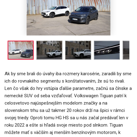
Ak by sme brali do úvahy iba rozmery karosérie, zaradili by sme
ich do rovnakého segmentu s konštatovaním, že sú to rivali.
Len čo však do hry vstúpia ďalšie parametre, začnú sa čínske a
nemecké SUV od seba vzďaľovať. Volkswagen Tiguan patrí k
celosvetovo najúspešnejším modelom značky a na
slovenskom trhu sa už takmer 20 rokov drží na špici v rámci
svojej triedy. Oproti tomu HG HS sa u nás začal predávať len v
roku 2022 a ešte si hľadá svoje miesto pod slnkom. Tiguan
môžete mať s väčším aj menším benzínovým motorom, k