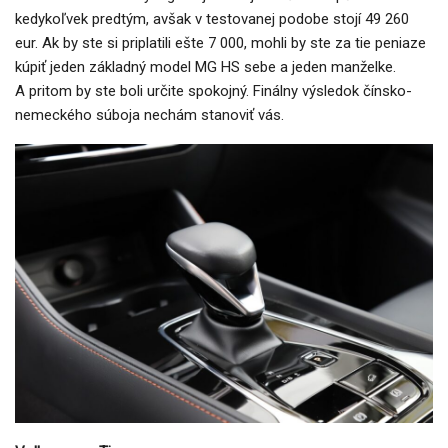
kedykoľvek predtým, avšak v testovanej podobe stojí 49 260
eur. Ak by ste si priplatili ešte 7 000, mohli by ste za tie peniaze
kúpiť jeden základný model MG HS sebe a jeden manželke.
A pritom by ste boli určite spokojný. Finálny výsledok čínsko-
nemeckého súboja nechám stanoviť vás.