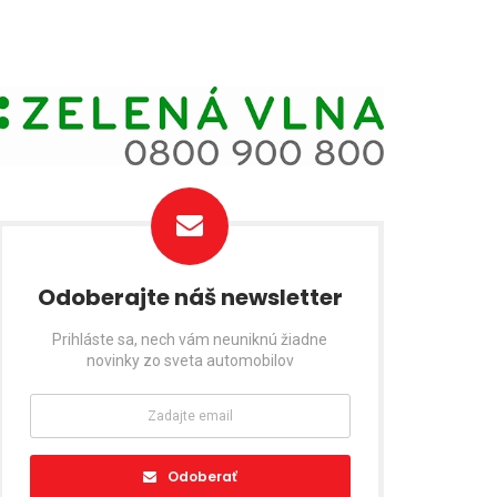
Odoberajte náš newsletter
Prihláste sa, nech vám neuniknú žiadne
novinky zo sveta automobilov
Odoberať