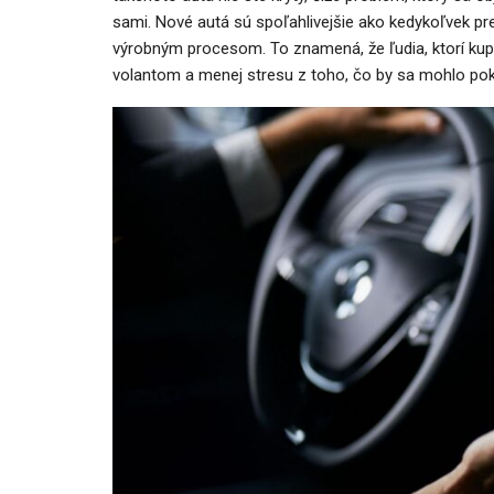
sami. Nové autá sú spoľahlivejšie ako kedykoľvek 
výrobným procesom. To znamená, že ľudia, ktorí kup
volantom a menej stresu z toho, čo by sa mohlo pok