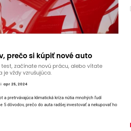
, prečo si kúpiť nové auto
ý test, začínate novú prácu, alebo vítate
 je vždy vzrušujúca.
né
apr 25, 2024
vot a pretrvávajúca klimatická kríza nútia mnohých ľudí
me 5 dôvodov, prečo do auta radšej investovať a nekupovať ho