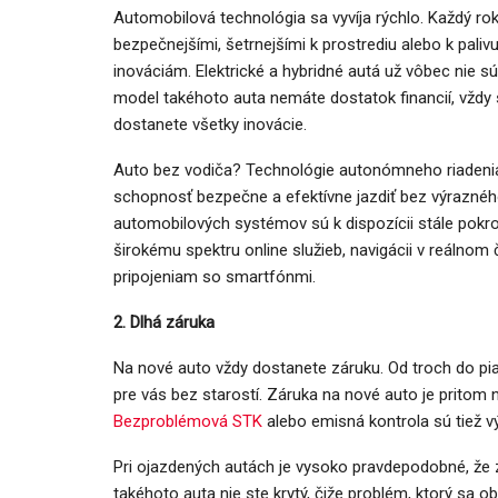
Automobilová technológia sa vyvíja rýchlo. Každý rok
bezpečnejšími, šetrnejšími k prostrediu alebo k paliv
inováciám. Elektrické a hybridné autá už vôbec nie s
model takéhoto auta nemáte dostatok financií, vždy 
dostanete všetky inovácie.
NOVINKY
 GLA mieša
Auto bez vodiča? Technológie autonómneho riadenia
elektrinou
Túto akciu nesmieš vynecha
schopnosť bezpečne a efektívne jazdiť bez výrazného
automobilových systémov sú k dispozícii stále pokroči
Majo Bona
26
0
aug 7, 2026
0
širokému spektru online služieb, navigácii v reáln
pripojeniam so smartfónmi.
2. Dlhá záruka
Na nové auto vždy dostanete záruku. Od troch do pi
pre vás bez starostí. Záruka na nové auto je prito
Bezproblémová STK
alebo emisná kontrola sú tiež 
Pri ojazdených autách je vysoko pravdepodobné, že 
takéhoto auta nie ste krytý, čiže problém, ktorý sa o