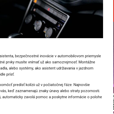
asistenta, bezpečnostné inovácie v automobilovom priemysle
tné prvky musíte vnímať už ako samozrejmosť. Montážne
dadla, alebo systémy, ako asistent udržiavania v jazdnom
le prísť.
omôcť predísť kolízii už v počiatočnej fáze. Najnovšie
vás, keď zaznamenajú znaky únavy alebo straty pozornosti.
i, automaticky zavolá pomoc a poskytne informácie o polohe