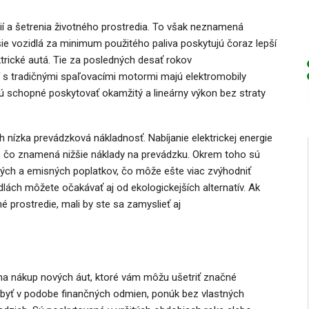
ií a šetrenia životného prostredia. To však neznamená
ie vozidlá za minimum použitého paliva poskytujú čoraz lepší
trické autá. Tie za posledných desať rokov
ní s tradičnými spaľovacími motormi majú elektromobily
sú schopné poskytovať okamžitý a lineárny výkon bez straty
h nízka prevádzková nákladnosť. Nabíjanie elektrickej energie
, čo znamená nižšie náklady na prevádzku. Okrem toho sú
ch a emisných poplatkov, čo môže ešte viac zvýhodniť
dlách môžete očakávať aj od ekologickejších alternatív. Ak
 prostredie, mali by ste sa zamyslieť aj
 na nákup nových áut, ktoré vám môžu ušetriť značné
byť v podobe finančných odmien, ponúk bez vlastných