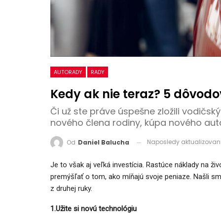
AUTORADY
RADY
Kedy ak nie teraz? 5 dôvodov
Či už ste práve úspešne zložili vodičsk
nového člena rodiny, kúpa nového auta
Naposledy aktualizova
Od
Daniel Balucha
Je to však aj veľká investícia. Rastúce náklady na ži
premýšľať o tom, ako míňajú svoje peniaze. Našli s
z druhej ruky.
1.Užite si novú technológiu