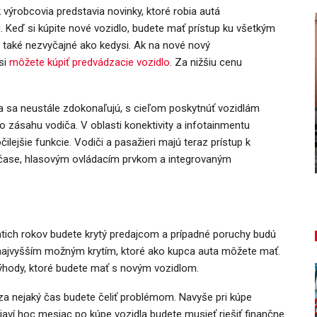
 výrobcovia predstavia novinky, ktoré robia autá
u. Keď si kúpite nové vozidlo, budete mať prístup ku všetkým
ú také nezvyčajné ako kedysi. Ak na nové nový
si
môžete kúpiť predvádzacie vozidlo
. Za nižšiu cenu
AUTO TESTY
TEST: Lexus UX sa pomaly lúči,
 sa neustále zdokonaľujú, s cieľom poskytnúť vozidlám
ť!
oplatí sa kúpiť ešte…
 zásahu vodiča. V oblasti konektivity a infotainmentu
lejšie funkcie. Vodiči a pasažieri majú teraz prístup k
Peter varga
aug 7, 2026
0
om čase, hlasovým ovládacím prvkom a integrovaným
atich rokov budete krytý predajcom a prípadné poruchy budú
m najvyšším možným krytím, ktoré ako kupca auta môžete mať.
výhody, ktoré budete mať s novým vozidlom.
za nejaký čas budete čeliť problémom. Navyše pri kúpe
bjaví hoc mesiac po kúpe vozidla budete musieť riešiť finančne