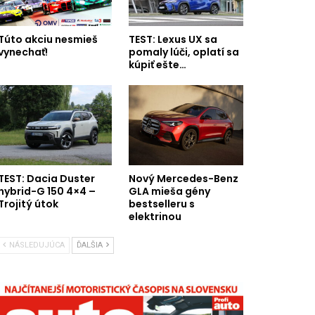
Túto akciu nesmieš
TEST: Lexus UX sa
vynechať!
pomaly lúči, oplatí sa
kúpiť ešte…
TEST: Dacia Duster
Nový Mercedes-Benz
hybrid-G 150 4×4 –
GLA mieša gény
Trojitý útok
bestselleru s
elektrinou
NÁSLEDUJÚCA
ĎALŠIA