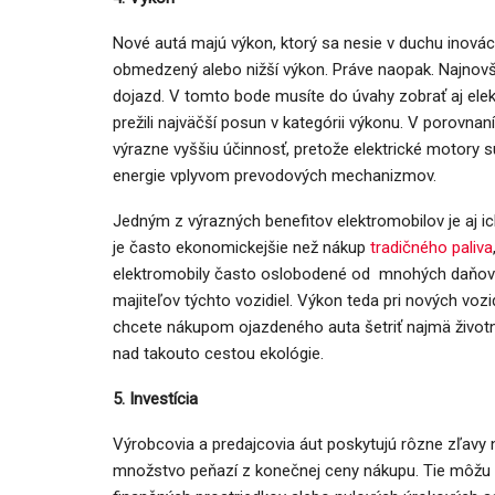
Nové autá majú výkon, ktorý sa nesie v duchu inovác
obmedzený alebo nižší výkon. Práve naopak. Najnovš
dojazd. V tomto bode musíte do úvahy zobrať aj elek
prežili najväčší posun v kategórii výkonu. V porovna
výrazne vyššiu účinnosť, pretože elektrické motory 
energie vplyvom prevodových mechanizmov.
Jedným z výrazných benefitov elektromobilov je aj ic
je často ekonomickejšie než nákup
tradičného paliva
elektromobily často oslobodené od mnohých daňový
majiteľov týchto vozidiel. Výkon teda pri nových vozi
chcete nákupom ojazdeného auta šetriť najmä životné
nad takouto cestou ekológie.
5. Investícia
Výrobcovia a predajcovia áut poskytujú rôzne zľavy
množstvo peňazí z konečnej ceny nákupu. Tie môžu 