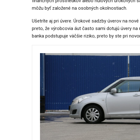
finančných prostriedkov alebo nulových úrokových s
môžu byť založené na osobných okolnostiach.
Ušetríte aj pri úvere. Úrokové sadzby úverov na nové
preto, že výrobcovia áut často sami dotujú úvery na 
banka podstupuje väčšie riziko, preto by ste pri novo