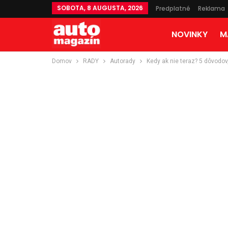
SOBOTA, 8 AUGUSTA, 2026
Predplatné
Reklama
NOVINKY
M
Domov
RADY
Autorady
Kedy ak nie teraz? 5 dôvodov,