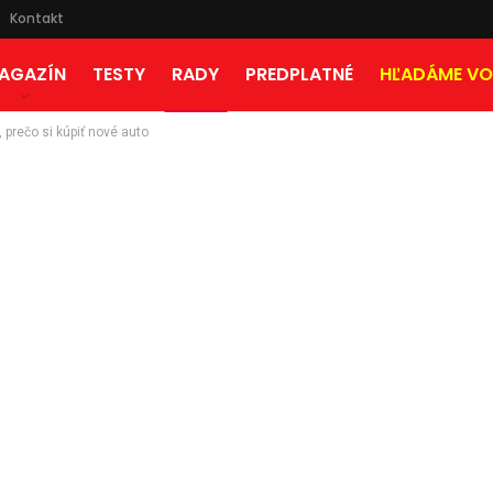
Kontakt
AGAZÍN
TESTY
RADY
PREDPLATNÉ
HĽADÁME VO
 prečo si kúpiť nové auto