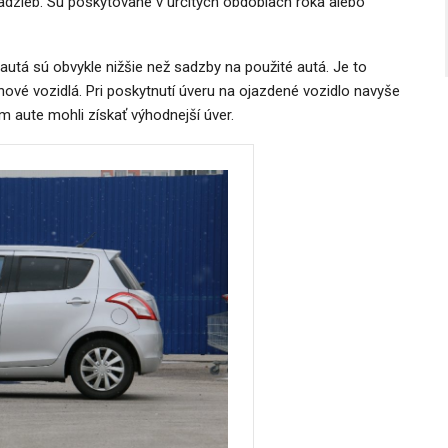
adzieb. Sú poskytované v určitých obdobiach roka alebo
 autá sú obvykle nižšie než sadzby na použité autá. Je to
nové vozidlá. Pri poskytnutí úveru na ojazdené vozidlo navyše
m aute mohli získať výhodnejší úver.