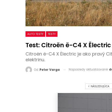
AUTO TESTY
TESTY
Test: Citroën ë-C4 X Ëlectri
Citroën ë-C4 X Ëlectric je ako pravý C
elektrinu.
Naposledy aktualizované
d
Od
Peter Varga
NÁSLEDUJÚCA