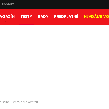
Kontakt
AGAZÍN
TESTY
RADY
PREDPLATNÉ
HĽADÁME VO
ic Shine – Všetko pre komfort