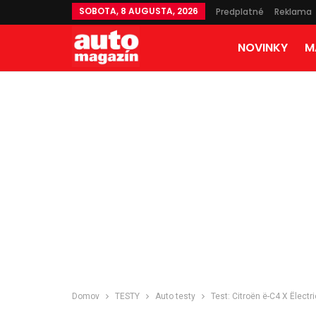
SOBOTA, 8 AUGUSTA, 2026
Predplatné
Reklama
NOVINKY
M
Domov
TESTY
Auto testy
Test: Citroën ë-C4 X Ëlectr