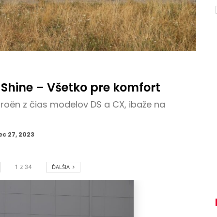
c Shine – Všetko pre komfort
itroën z čias modelov DS a CX, ibaže na
ec 27, 2023
ĎALŠIA
1
z
34