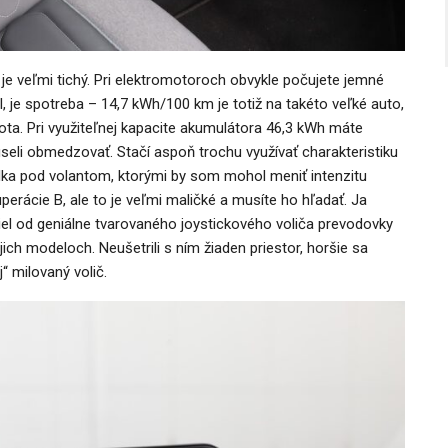
je veľmi tichý. Pri elektromotoroch obvykle počujete jemné
, je spotreba – 14,7 kWh/100 km je totiž na takéto veľké auto,
a. Pri využiteľnej kapacite akumulátora 46,3 kWh máte
seli obmedzovať. Stačí aspoň trochu využívať charakteristiku
ielka pod volantom, ktorými by som mohol meniť intenzitu
kuperácie B, ale to je veľmi maličké a musíte ho hľadať. Ja
el od geniálne tvarovaného joystickového voliča prevodovky
ich modeloch. Neušetrili s ním žiaden priestor, horšie sa
“ milovaný volič.