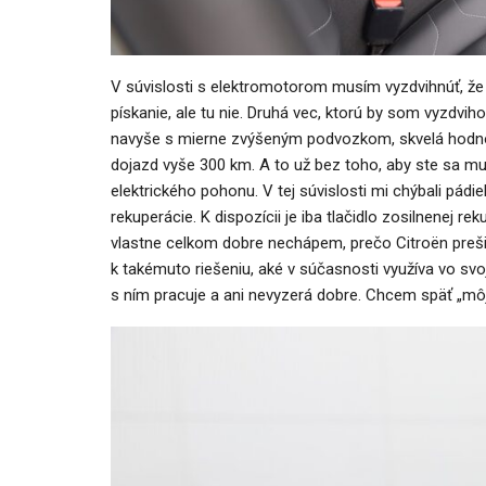
V súvislosti s elektromotorom musím vyzdvihnúť, že 
pískanie, ale tu nie. Druhá vec, k
torú by som vyzdvihol
navyše s mierne zvýšeným podvozkom, skvelá hodnot
dojazd vyše 300 km. A to už bez toho, aby ste sa mu
elektrického pohonu. V tej súvislosti mi chýbali pád
rekuperácie. K dispozícii je iba tlačidlo zosilnenej re
vlastne celkom dobre nechápem, prečo Citroën preši
k takémuto riešeniu, aké v súčasnosti využíva vo svoj
s ním pracuje a ani nevyzerá dobre. Chcem späť „môj