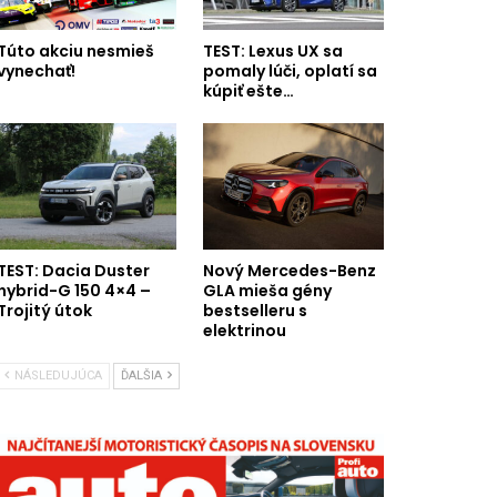
Túto akciu nesmieš
TEST: Lexus UX sa
vynechať!
pomaly lúči, oplatí sa
kúpiť ešte…
TEST: Dacia Duster
Nový Mercedes-Benz
hybrid-G 150 4×4 –
GLA mieša gény
Trojitý útok
bestselleru s
elektrinou
NÁSLEDUJÚCA
ĎALŠIA