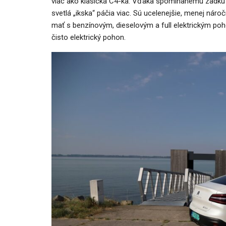
viac ako klasická C4-ka. Vďaka spomínanému zadku m
svetlá „ikska“ páčia viac. Sú ucelenejšie, menej ná
mať s benzínovým, dieselovým a full elektrickým p
čisto elektrický pohon.