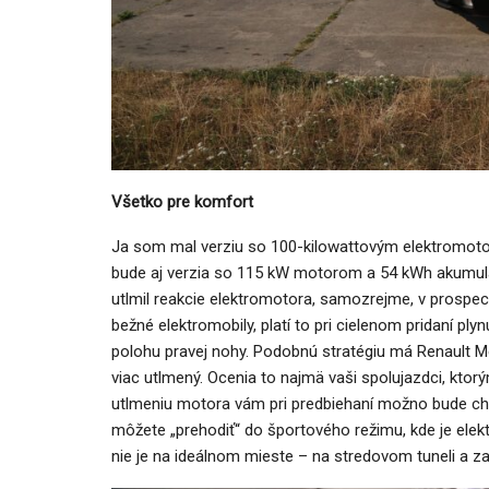
Všetko pre komfort
Ja som mal verziu so 100-kilowattovým elektromoto
bude aj verzia so 115 kW motorom a 54 kWh akumul
utlmil reakcie elektromotora, samozrejme, v prospec
bežné elektromobily, platí to pri cielenom pridaní ply
polohu pravej nohy. Podobnú stratégiu má Renault M
viac utlmený. Ocenia to najmä vaši spolujazdci, ktor
utlmeniu motora vám pri predbiehaní možno bude ch
môžete „prehodiť“ do športového režimu, kde je elek
nie je na ideálnom mieste – na stredovom tuneli a 