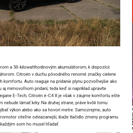
rom a 50-kilowatthodinovým akumulátorom, k dispozícii
átorom. Citroën v duchu pôvodného renomé značky cielene
h komfortu. Auto reaguje na pridanie plynu pozvoľnejšie ako
nu aj mimovoľnom pridaní, teda keď si napríklad upravíte
egane E-Tech, Citroën ë-C4 X je však v záujme komfortu ešte
ým nebude lámať krky. Na druhej strane, práve kvôli tomu
ýbať výkon alebo ako sa hovorí metre. Samozrejme, auto
tromotor citeľne odviazanejší, ibaže tlačidlo zmeny programu
zakaždým som ho musel hľadať.