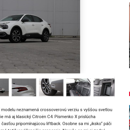
AUTO TESTY
NOVINKY
TEST: Lexus UX sa p
nesmieš vynechať!
oplatí sa kúpiť
Peter varga
aug 7, 2026
0
aug 7, 2
í modelu neznamená crossoverovú verziu s vyššou svetlou
e má aj klasický Citroën C4. Písmenko X prislúcha
 časťou pripomínajúcou liftback. Osobne sa mi „iksko“ páči