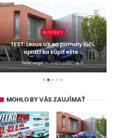
AUTO TESTY
omaly lúči,
TEST: Dacia Duster hybrid-G
 ešte…
4×4 – Trojitý útok
Daniel Balucha
026
0
aug 6, 2026
0
MOHLO BY VÁS ZAUJÍMAŤ