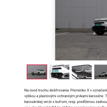
NOVINKY
 Mercedes-Benz GLA mieša
y bestselleru s elektrinou
Túto akciu 
Majo Bona
Majo Bona
júl 31, 2026
0
Na úvod trochu dešifrovania. Písmenko X v označen
výškou a plastovými ochranným prvkami karosérie. Ti
karosárskej verzii s kufrom, resp. predĺženou zadnou