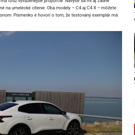
á totiž vyváženejšie proporcie. Navyše sa mi aj zadné
ročné na umelecké cítenie. Oba modely – C4 aj C4 X – môžete
ohonom. Písmenko ë hovorí o tom, že testovaný exemplár má