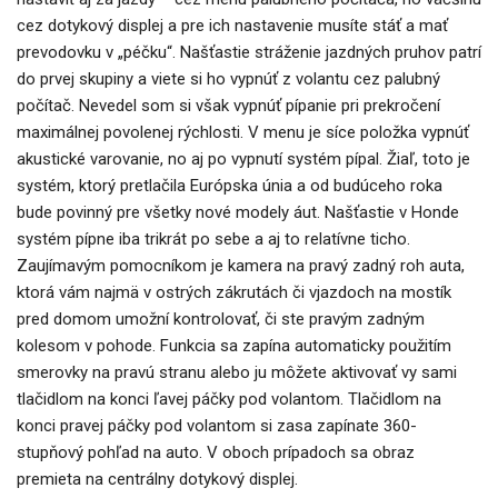
cez dotykový displej a pre ich nastavenie musíte stáť a mať
prevodovku v „péčku“. Našťastie stráženie jazdných pruhov patrí
do prvej skupiny a viete si ho vypnúť z volantu cez palubný
počítač. Nevedel som si však vypnúť pípanie pri prekročení
maximálnej povolenej rýchlosti. V menu je síce položka vypnúť
akustické varovanie, no aj po vypnutí systém pípal. Žiaľ, toto je
systém, ktorý pretlačila Európska únia a od budúceho roka
bude povinný pre všetky nové modely áut. Našťastie v Honde
systém pípne iba trikrát po sebe a aj to relatívne ticho.
Zaujímavým pomocníkom je kamera na pravý zadný roh auta,
ktorá vám najmä v ostrých zákrutách či vjazdoch na mostík
pred domom umožní kontrolovať, či ste pravým zadným
kolesom v pohode. Funkcia sa zapína automaticky použitím
smerovky na pravú stranu alebo ju môžete aktivovať vy sami
tlačidlom na konci ľavej páčky pod volantom. Tlačidlom na
konci pravej páčky pod volantom si zasa zapínate 360-
stupňový pohľad na auto. V oboch prípadoch sa obraz
premieta na centrálny dotykový displej.