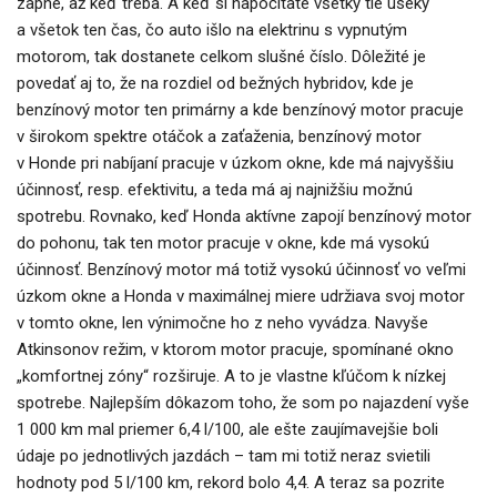
zapne, až keď treba. A keď si napočítate všetky tie úseky
a všetok ten čas, čo auto išlo na elektrinu s vypnutým
motorom, tak dostanete celkom slušné číslo. Dôležité je
povedať aj to, že na rozdiel od bežných hybridov, kde je
benzínový motor ten primárny a kde benzínový motor pracuje
v širokom spektre otáčok a zaťaženia, benzínový motor
v Honde pri nabíjaní pracuje v úzkom okne, kde má najvyššiu
účinnosť, resp. efektivitu, a teda má aj najnižšiu možnú
spotrebu. Rovnako, keď Honda aktívne zapojí benzínový motor
do pohonu, tak ten motor pracuje v okne, kde má vysokú
účinnosť. Benzínový motor má totiž vysokú účinnosť vo veľmi
úzkom okne a Honda v maximálnej miere udržiava svoj motor
v tomto okne, len výnimočne ho z neho vyvádza. Navyše
Atkinsonov režim, v ktorom motor pracuje, spomínané okno
„komfortnej zóny“ rozširuje. A to je vlastne kľúčom k nízkej
spotrebe. Najlepším dôkazom toho, že som po najazdení vyše
1 000 km mal priemer 6,4 l/100, ale ešte zaujímavejšie boli
údaje po jednotlivých jazdách – tam mi totiž neraz svietili
hodnoty pod 5 l/100 km, rekord bolo 4,4. A teraz sa pozrite