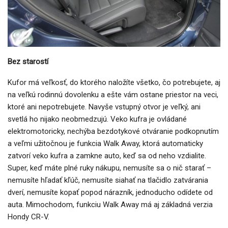
Bez starostí
Kufor má veľkosť, do ktorého naložíte všetko, čo potrebujete, aj
na veľkú rodinnú dovolenku a ešte vám ostane priestor na veci,
ktoré ani nepotrebujete. Navyše vstupný otvor je veľký, ani
svetlá ho nijako neobmedzujú. Veko kufra je ovládané
elektromotoricky, nechýba bezdotykové otváranie podkopnutím
a veľmi užitočnou je funkcia Walk Away, ktorá automaticky
zatvorí veko kufra a zamkne auto, keď sa od neho vzdialite.
Super, keď máte plné ruky nákupu, nemusíte sa o nič starať –
nemusíte hľadať kľúč, nemusíte siahať na tlačidlo zatvárania
dverí, nemusíte kopať popod nárazník, jednoducho odídete od
auta. Mimochodom, funkciu Walk Away má aj základná verzia
Hondy CR-V.