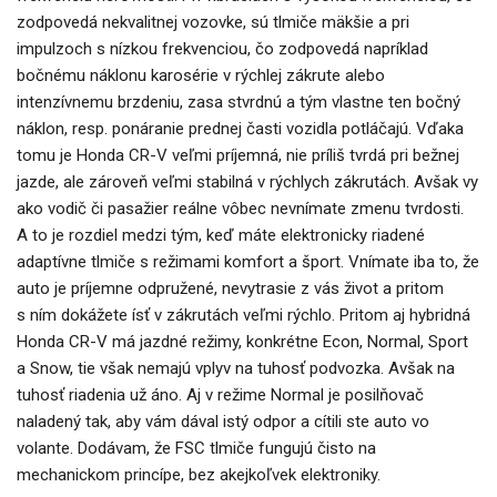
zodpovedá nekvalitnej vozovke, sú tlmiče mäkšie a pri
impulzoch s nízkou frekvenciou, čo zodpovedá napríklad
bočnému náklonu karosérie v rýchlej zákrute alebo
intenzívnemu brzdeniu, zasa stvrdnú a tým vlastne ten bočný
náklon, resp. ponáranie prednej časti vozidla potláčajú. Vďaka
tomu je Honda CR-V veľmi príjemná, nie príliš tvrdá pri bežnej
jazde, ale zároveň veľmi stabilná v rýchlych zákrutách. Avšak vy
ako vodič či pasažier reálne vôbec nevnímate zmenu tvrdosti.
A to je rozdiel medzi tým, keď máte elektronicky riadené
adaptívne tlmiče s režimami komfort a šport. Vnímate iba to, že
auto je príjemne odpružené, nevytrasie z vás život a pritom
s ním dokážete ísť v zákrutách veľmi rýchlo. Pritom aj hybridná
Honda CR-V má jazdné režimy, konkrétne Econ, Normal, Sport
a Snow, tie však nemajú vplyv na tuhosť podvozka. Avšak na
tuhosť riadenia už áno. Aj v režime Normal je posilňovač
naladený tak, aby vám dával istý odpor a cítili ste auto vo
volante. Dodávam, že FSC tlmiče fungujú čisto na
mechanickom princípe, bez akejkoľvek elektroniky.