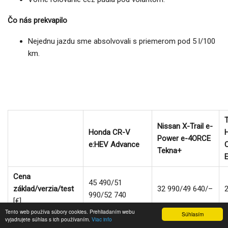
Čo nás prekvapilo
Nejednu jazdu sme absolvovali s priemerom pod 5 l/100
km.
Nissan X-Trail e-
Honda CR-V
H
Power e-4ORCE
e:HEV Advance
Tekna+
E
Cena
45 490/51
základ/verzia/test
32 990/49 640/–
990/52 740
[€]
Tento web používa súbory cookies. Prehliadaním webu
Súhlasím
vyjadrujete súhlas s ich používaním.
Viac info
3 roky alebo
3 roky alebo
3