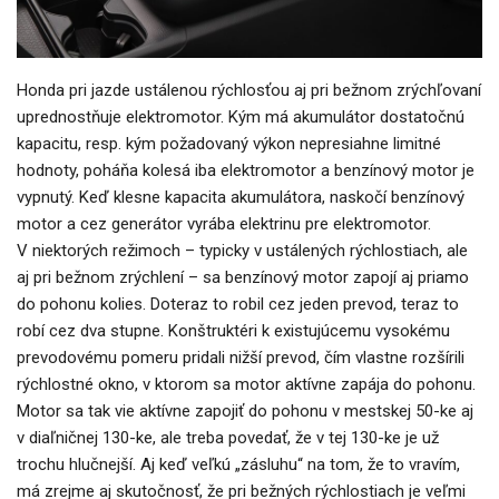
Honda pri jazde ustálenou rýchlosťou aj pri bežnom zrýchľovaní
uprednostňuje elektromotor. Kým má akumulátor dostatočnú
kapacitu, resp. kým požadovaný výkon nepresiahne limitné
hodnoty, poháňa kolesá iba elektromotor a benzínový motor je
vypnutý. Keď klesne kapacita akumulátora, naskočí benzínový
motor a cez generátor vyrába elektrinu pre elektromotor.
V niektorých režimoch – typicky v ustálených rýchlostiach, ale
aj pri bežnom zrýchlení – sa benzínový motor zapojí aj priamo
do pohonu kolies. Doteraz to robil cez jeden prevod, teraz to
robí cez dva stupne. Konštruktéri k existujúcemu vysokému
prevodovému pomeru pridali nižší prevod, čím vlastne rozšírili
rýchlostné okno, v ktorom sa motor aktívne zapája do pohonu.
Motor sa tak vie aktívne zapojiť do pohonu v mestskej 50-ke aj
v diaľničnej 130-ke, ale treba povedať, že v tej 130-ke je už
trochu hlučnejší. Aj keď veľkú „zásluhu“ na tom, že to vravím,
má zrejme aj skutočnosť, že pri bežných rýchlostiach je veľmi