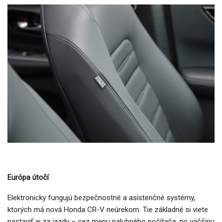
Európa útočí
Elektronicky fungujú bezpečnostné a asistenčné systémy,
ktorých má nová Honda CR-V neúrekom. Tie základné si viete
nastaviť aj za jazdy – cez menu palubného počítača, no väčšinu