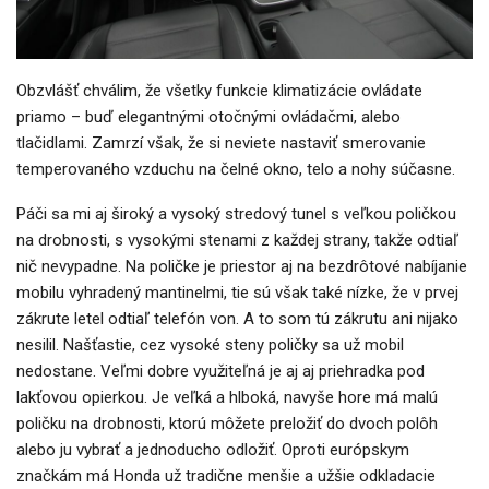
Obzvlášť chválim, že všetky funkcie klimatizácie ovládate
priamo – buď elegantnými otočnými ovládačmi, alebo
tlačidlami. Zamrzí však, že si neviete nastaviť smerovanie
temperovaného vzduchu na čelné okno, telo a nohy súčasne.
Páči sa mi aj široký a vysoký stredový tunel s veľkou poličkou
na drobnosti, s vysokými stenami z každej strany, takže odtiaľ
nič nevypadne. Na poličke je priestor aj na bezdrôtové nabíjanie
mobilu vyhradený mantinelmi, tie sú však také nízke, že v prvej
zákrute letel odtiaľ telefón von. A to som tú zákrutu ani nijako
nesilil. Našťastie, cez vysoké steny poličky sa už mobil
nedostane. Veľmi dobre využiteľná je aj aj priehradka pod
lakťovou opierkou. Je veľká a hlboká, navyše hore má malú
poličku na drobnosti, ktorú môžete preložiť do dvoch polôh
alebo ju vybrať a jednoducho odložiť. Oproti európskym
značkám má Honda už tradične menšie a užšie odkladacie