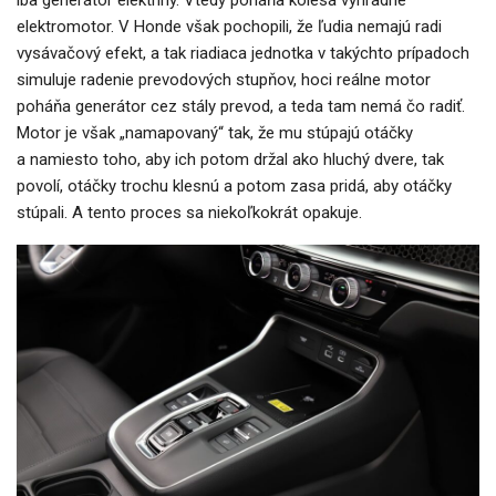
iba generátor elektriny. Vtedy poháňa kolesá výhradne
elektromotor. V Honde však pochopili, že ľudia nemajú radi
vysávačový efekt, a tak riadiaca jednotka v takýchto prípadoch
simuluje radenie prevodových stupňov, hoci reálne motor
poháňa generátor cez stály prevod, a teda tam nemá čo radiť.
Motor je však „namapovaný“ tak, že mu stúpajú otáčky
a namiesto toho, aby ich potom držal ako hluchý dvere, tak
povolí, otáčky trochu klesnú a potom zasa pridá, aby otáčky
stúpali. A tento proces sa niekoľkokrát opakuje.