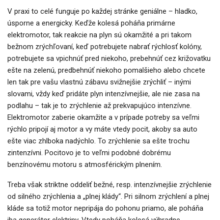
V praxi to celé funguje po každej stránke geniálne – hladko,
úsporne a energicky. Keďže kolesá poháňa primárne
elektromotor, tak reakcie na plyn sú okamžité a pri takom
bežnom zrýchľovaní, keď potrebujete nabrať rýchlosť kolóny,
potrebujete sa vpichnúť pred niekoho, prebehnúť cez križovatku
ešte na zelenú, predbehnúť niekoho pomalšieho alebo chcete
len tak pre vašu vlastnú zábavu svižnejšie zrýchliť – inými
slovami, vždy keď pridáte plyn intenzívnejšie, ale nie zasa na
podlahu – tak je to zrýchlenie až prekvapujúco intenzívne.
Elektromotor zaberie okamžite a v prípade potreby sa veľmi
rýchlo pripojí aj motor a vy máte vtedy pocit, akoby sa auto
ešte viac zhlboka nadýchlo. To zrýchlenie sa ešte trochu
zintenzívni. Pocitovo je to veľmi podobné dobrému
benzínovému motoru s atmosférickým plnením.
Treba však striktne oddeliť bežné, resp. intenzívnejšie zrýchlenie
od silného zrýchlenia a „plnej klády“. Pri silnom zrýchlení a plnej
kláde sa totiž motor nepripája do pohonu priamo, ale poháňa