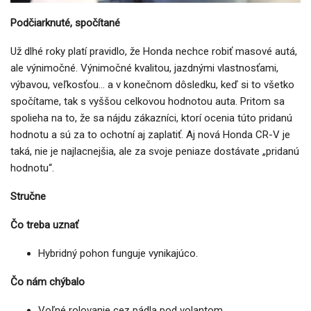
Podčiarknuté, spočítané
Už dlhé roky platí pravidlo, že Honda nechce robiť masové autá,
ale výnimočné. Výnimočné kvalitou, jazdnými vlastnosťami,
výbavou, veľkosťou… a v konečnom dôsledku, keď si to všetko
spočítame, tak s vyššou celkovou hodnotou auta. Pritom sa
spolieha na to, že sa nájdu zákazníci, ktorí ocenia túto pridanú
hodnotu a sú za to ochotní aj zaplatiť. Aj nová Honda CR-V je
taká, nie je najlacnejšia, ale za svoje peniaze dostávate „pridanú
hodnotu“.
Stručne
Čo treba uznať
Hybridný pohon funguje vynikajúco.
Čo nám chýbalo
Voľné rolovanie cez pádla pod volantom.