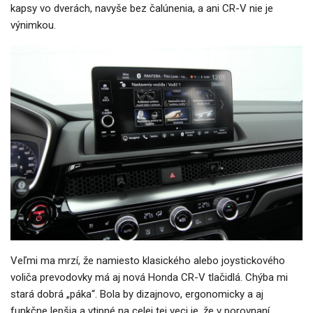
kapsy vo dverách, navyše bez čalúnenia, a ani CR-V nie je
výnimkou.
Veľmi ma mrzí, že namiesto klasického alebo joystickového
voliča prevodovky má aj nová Honda CR-V tlačidlá. Chýba mi
stará dobrá „páka“. Bola by dizajnovo, ergonomicky a aj
funkčne lepšia a vtipné na celej tej veci je, že v porovnaní