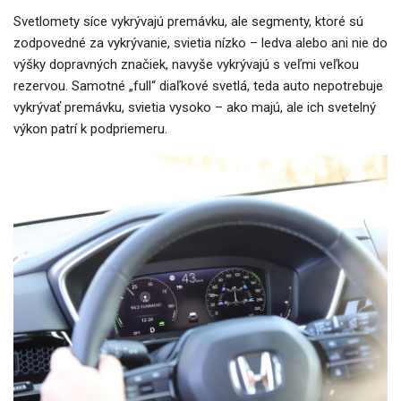
Svetlomety síce vykrývajú premávku, ale segmenty, ktoré sú
zodpovedné za vykrývanie, svietia nízko – ledva alebo ani nie do
výšky dopravných značiek, navyše vykrývajú s veľmi veľkou
rezervou. Samotné „full“ diaľkové svetlá, teda auto nepotrebuje
vykrývať premávku, svietia vysoko – ako majú, ale ich svetelný
výkon patrí k podpriemeru.