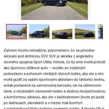
Začnem trochu netradične, pripomeniem, čo sa pôvodne
skrývalo pod definíciou SUV. SUV je skratka z anglického
slovného spojenia Sport Utility Vehicle, čo by sme mohli preložiť
ako športovo-úžitkové auto – vozidlo so zvýšeným
podvozkom a pohonom všetkých štyroch kolies, aby ste s ním
mohli jazdiť za vašimi športovými aktivitami do ľahšieho terénu,
avšak postavené na samonosnej karosérii, nie na rebrinovom
ráme, s nezávislým zavesením kolies a slušnou bezpečnostnou
a komfortnou výbavou, aby ste v každodennom živote pri jazde
po diaľniciach, okreskách a v meste mali komfort
a ovládateľnosť blízku bežným osobným autám. A Honda CR-V