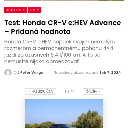
AUTO TESTY
TESTY
Test: Honda CR-V e:HEV Advance
– Pridaná hodnota
Honda CR-V e:HEV napriek svojim nemalým
rozmerom a permanentnému pohonu 4×4
jazdí za úžasných 6,4 l/100 km. A to sa
nemusíte nijako obmedzovať.
Naposledy aktualizované
feb 7, 2024
Od
Peter Varga
NÁSLEDUJÚCA
ĎALŠIA
1
z
41