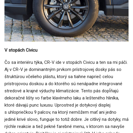
V stopách Civicu
Čo sa interiéru týka, CR-V ide v stopách Civicu a ten sa mi páči.
Aj v CR-V je dominantným prvkom prístrojovej dosky pás so
štruktúrou včelieho plástu, ktorý sa tiahne naprieč celou
prístrojovou doskou a do ktorého sú nenápadne integrované
stredové a krajné výduchy klimatizácie. Tento pás dopĺňajú
dekoračné lišty vo farbe klavírneho laku a lešteného hliníka,
ktoré dávajú punc luxusu. Uprostred je dotykový displej
s uhlopriečkou 9 palcov, na ktorý nemôžem mať ani jedno
jediné krivé slovo, funguje to totiž dobre. Je citlivý na dotyky, má
rýchle reakcie a tiež pekné farebné menu, v ktorom sa navyše