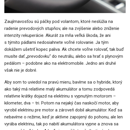
Zaujímavosťou sú páčky pod volantom, ktoré neslúžia na
radenie prevodových stupňov, ale na zvýšenie alebo zníženie
intenzity rekuperácie. Akurát za mňa veľká škoda, že ani
s týmito pádlami nedosiahnete voľné rolovanie. Ja tým
dokážem ušetriť kopec paliva. Ak chcete voľne rolovať, tak buď
musíte dať „prevodovku“ do neutrálu, alebo sa hrať s plynovým
pedálom – podobne ako na elektromobile. Jedno ani druhé
však nie je dobré.
Aby som to uviedol na pravú mieru, bavíme sa o hybride, ktorý
ako taký má relatívne malý akumulátor a tomu zodpovedá
relatívne krátky dojazd na elektrinu s vypnutým motorom –
kilometer, dva – tri. Potom na nejaký čas naskočí motor, aby
vyrobil elektrinu pre motor a zároveň dobil akumulátor. Keď sa
nebavíme o režime, keď je aktívne zapojený do pohonu, ale len
vyrába elektrinu, tak po nabití akumulátora vypne a znova sa