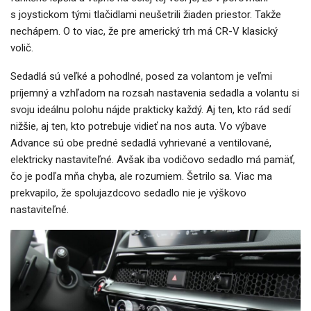
s joystickom tými tlačidlami neušetrili žiaden priestor. Takže
nechápem. O to viac, že pre americký trh má CR-V klasický
volič.
Sedadlá sú veľké a pohodlné, posed za volantom je veľmi
príjemný a vzhľadom na rozsah nastavenia sedadla a volantu si
svoju ideálnu polohu nájde prakticky každý. Aj ten, kto rád sedí
nižšie, aj ten, kto potrebuje vidieť na nos auta. Vo výbave
Advance sú obe predné sedadlá vyhrievané a ventilované,
elektricky nastaviteľné. Avšak iba vodičovo sedadlo má pamäť,
čo je podľa mňa chyba, ale rozumiem. Šetrilo sa. Viac ma
prekvapilo, že spolujazdcovo sedadlo nie je výškovo
nastaviteľné.