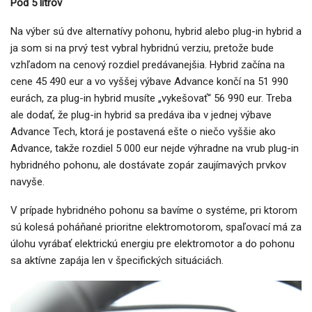
Pod 5 litrov
Na výber sú dve alternatívy pohonu, hybrid alebo plug-in hybrid a
ja som si na prvý test vybral hybridnú verziu, pretože bude
vzhľadom na cenový rozdiel predávanejšia. Hybrid začína na
cene 45 490 eur a vo vyššej výbave Advance končí na 51 990
eurách, za plug-in hybrid musíte „vykešovať“ 56 990 eur. Treba
ale dodať, že plug-in hybrid sa predáva iba v jednej výbave
Advance Tech, ktorá je postavená ešte o niečo vyššie ako
Advance, takže rozdiel 5 000 eur nejde výhradne na vrub plug-in
hybridného pohonu, ale dostávate zopár zaujímavých prvkov
navyše.
V prípade hybridného pohonu sa bavíme o systéme, pri ktorom
sú kolesá poháňané prioritne elektromotorom, spaľovací má za
úlohu vyrábať elektrickú energiu pre elektromotor a do pohonu
sa aktívne zapája len v špecifických situáciách.