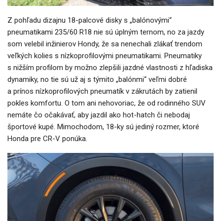
Z pohľadu dizajnu 18-palcové disky s „balónovými“
pneumatikami 235/60 R18 nie sú úplným ternom, no za jazdy
som velebil inžinierov Hondy, že sa nenechali zlákať trendom
veľkých kolies s nízkoprofilovými pneumatikami. Pneumatiky
s nižším profilom by možno zlepšili jazdné vlastnosti z hľadiska
dynamiky, no tie sú už aj s týmito „balónmi“ veľmi dobré
a prínos nízkoprofilových pneumatík v zákrutách by zatienil
pokles komfortu. O tom ani nehovoriac, že od rodinného SUV
nemáte čo očakávať, aby jazdil ako hot-hatch či nebodaj
športové kupé. Mimochodom, 18-ky sú jediný rozmer, ktoré
Honda pre CR-V ponúka.