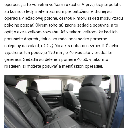
operadiel, a to vo veľmi veľkom rozsahu. V prvej krajnej polohe
sú kolmo, vtedy máte maximum pre batožinu. V druhej sú
operadlá v ležadlovej polohe, cestou k moru si deti môžu vzadu
pokojne pospať. Okrem toho sú zadné sedadlá posuvné, a to
opäť v extra veľkom rozsahu. Až v takom veľkom, že keď ich
posuniete dopredu, tak si za mňa, hoci sedím pomerne
nalepený na volant, už živý človek s nohami nezmestí. Číselne
vyjadrené: ten posuv je 190 mm, o 40 viac ako v predošlej
generácii. Sedadlá sú delené v pomere 40:60, v takomto
rozdelení si môžete posúvať a meniť sklon operadiel.