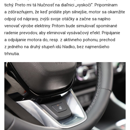
tichý. Preto mi tá hlučnosť na diaľnici „vyskočí“. Pripomínam
a zdôrazňujem, že keď pridáte plyn silnejšie, motor sa okamžite
odpojí od nápravy, zvýši svoje otáčky a začne sa naplno
venovať výrobe elektriny. Pritom bude simulovať spomínané
radenie prevodov, aby eliminoval vysávačový efekt. Pripájanie
a odpájanie motora do, resp. z aktívneho pohonu, prechod
z jedného na druhý stupeň idú hladko, bez najmenšieho
trhnutia.