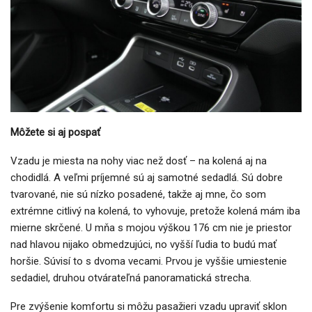
Môžete si aj pospať
Vzadu je miesta na nohy viac než dosť – na kolená aj na
chodidlá. A veľmi príjemné sú aj samotné sedadlá. Sú dobre
tvarované, nie sú nízko posadené, takže aj mne, čo som
extrémne citlivý na kolená, to vyhovuje, pretože kolená mám iba
mierne skrčené. U mňa s mojou výškou 176 cm nie je priestor
nad hlavou nijako obmedzujúci, no vyšší ľudia to budú mať
horšie. Súvisí to s dvoma vecami. Prvou je vyššie umiestenie
sedadiel, druhou otvárateľná panoramatická strecha.
Pre zvýšenie komfortu si môžu pasažieri vzadu upraviť sklon