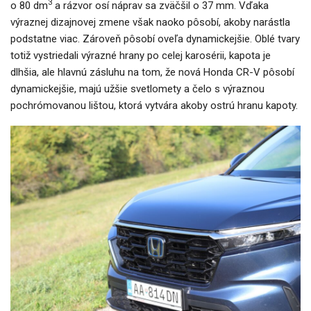
3
o 80 dm
a rázvor osí náprav sa zväčšil o 37 mm. Vďaka
výraznej dizajnovej zmene však naoko pôsobí, akoby narástla
podstatne viac. Zároveň pôsobí oveľa dynamickejšie. Oblé tvary
totiž vystriedali výrazné hrany po celej karosérii, kapota je
dlhšia, ale hlavnú zásluhu na tom, že nová Honda CR-V pôsobí
dynamickejšie, majú užšie svetlomety a čelo s výraznou
pochrómovanou lištou, ktorá vytvára akoby ostrú hranu kapoty.