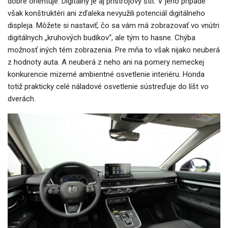
dobre orientuje. Digitálny je aj prístrojový štít. V jeho prípade
však konštruktéri ani zďaleka nevyužili potenciál digitálneho
displeja. Môžete si nastaviť, čo sa vám má zobrazovať vo vnútri
digitálnych „kruhových budíkov“, ale tým to hasne. Chýba
možnosť iných tém zobrazenia. Pre mňa to však nijako neuberá
z hodnoty auta. A neuberá z neho ani na pomery nemeckej
konkurencie mizerné ambientné osvetlenie interiéru. Honda
totiž prakticky celé náladové osvetlenie sústreďuje do líšt vo
dverách.