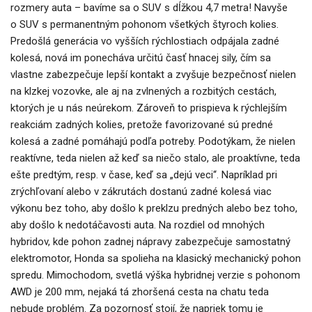
rozmery auta – bavíme sa o SUV s dĺžkou 4,7 metra! Navyše
o SUV s permanentným pohonom všetkých štyroch kolies.
Predošlá generácia vo vyšších rýchlostiach odpájala zadné
kolesá, nová im ponecháva určitú časť hnacej sily, čím sa
vlastne zabezpečuje lepší kontakt a zvyšuje bezpečnosť nielen
na klzkej vozovke, ale aj na zvlnených a rozbitých cestách,
ktorých je u nás neúrekom. Zároveň to prispieva k rýchlejším
reakciám zadných kolies, pretože favorizované sú predné
kolesá a zadné pomáhajú podľa potreby. Podotýkam, že nielen
reaktívne, teda nielen až keď sa niečo stalo, ale proaktívne, teda
ešte predtým, resp. v čase, keď sa „dejú veci“. Napríklad pri
zrýchľovaní alebo v zákrutách dostanú zadné kolesá viac
výkonu bez toho, aby došlo k preklzu predných alebo bez toho,
aby došlo k nedotáčavosti auta. Na rozdiel od mnohých
hybridov, kde pohon zadnej nápravy zabezpečuje samostatný
elektromotor, Honda sa spolieha na klasický mechanický pohon
spredu. Mimochodom, svetlá výška hybridnej verzie s pohonom
AWD je 200 mm, nejaká tá zhoršená cesta na chatu teda
nebude problém. Za pozornosť stojí, že napriek tomu je