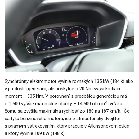
Synchrónny elektromotor vyvinie rovnakých 135 kW (184 k) ako
v predošlej generácii, ale poskytne o 20 Nm vyšší krútiaci
moment – 335 Nm. V porovnaní s predošlou generáciou má
-1
o 1 500 vyššie maximálne otáčky – 14 500 ot.min
, vďaka
čomu sa zvýšila maximálna rýchlosť zo 180 na 187 km/h. Čo
sa týka benzínového motora, ide o atmosférický dvojliter
s priamym vstrekovaním, ktorý pracuje v Atkinsonovom cykle
a ktorý vyvinie 109 kW (148 k).