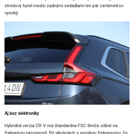
stredový tunel medzi zadnými sedadlami len pár centimetrov
vysoký.
Aj bez elektroniky
Hybridná verzia CR-V má štandardne FSC tlmiče citlivé na
frekvenciu nerovností. Pri vibráciách s vysokou frekvenciou, čo