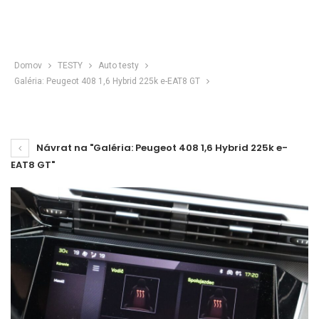
Domov
TESTY
Auto testy
Galéria: Peugeot 408 1,6 Hybrid 225k e-EAT8 GT
Návrat na "Galéria: Peugeot 408 1,6 Hybrid 225k e-
EAT8 GT"