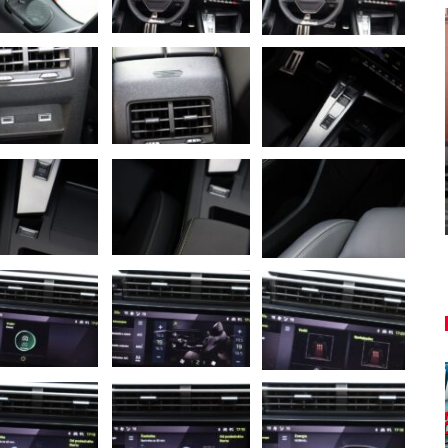
AUTO TESTY
TEST: Lexus UX sa pomaly lúči,
ť!
oplatí sa kúpiť ešte…
Peter varga
aug 7, 2026
0