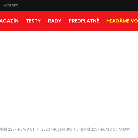
Kontakt
AGAZÍN
TESTY
RADY
PREDPLATNÉ
HĽADÁME VO
ybrid 225k e-EAT8 GT
2023 Peugeot 408 1,6 Hybrid 225k e-EAT8 GT AM039