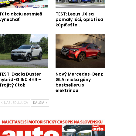
Túto akciu nesmieš
TEST: Lexus UX sa
vynechať!
pomaly lúči, oplatí sa
kúpiť ešte…
TEST: Dacia Duster
Nový Mercedes-Benz
hybrid-G 150 4×4 –
GLA mieša gény
Trojitý útok
bestselleru s
elektrinou
NÁSLEDUJÚCA
ĎALŠIA