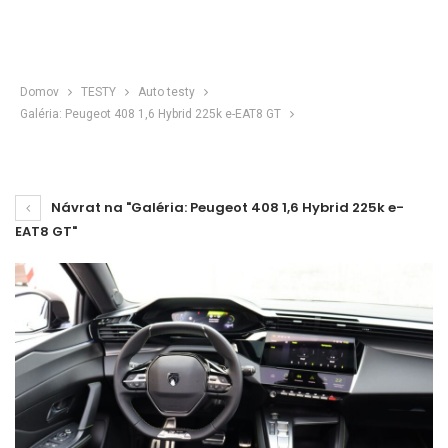
Domov
TESTY
Auto testy
Galéria: Peugeot 408 1,6 Hybrid 225k e-EAT8 GT
Návrat na "Galéria: Peugeot 408 1,6 Hybrid 225k e-
EAT8 GT"