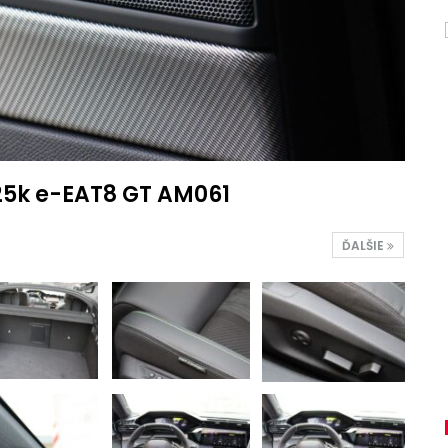
225k e-EAT8 GT AM061
ĎALŠIE