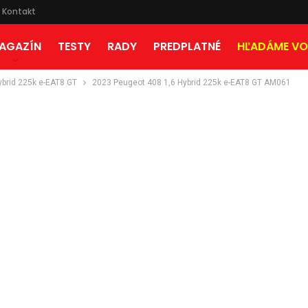
Kontakt
AGAZÍN
TESTY
RADY
PREDPLATNÉ
HĽADÁME VO
ybrid 225k e-EAT8 GT
2023 Peugeot 408 1,6 Hybrid 225k e-EAT8 GT AM061