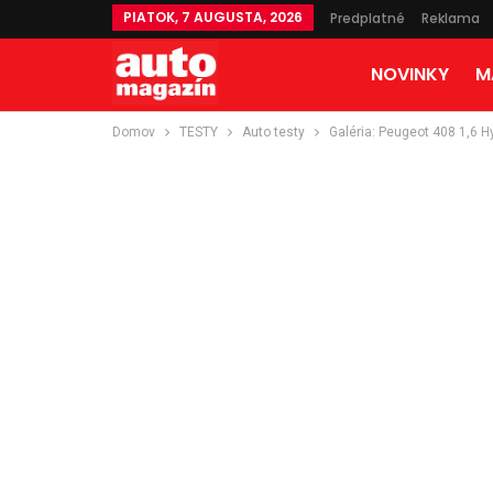
PIATOK, 7 AUGUSTA, 2026
Predplatné
Reklama
NOVINKY
M
Domov
TESTY
Auto testy
Galéria: Peugeot 408 1,6 H