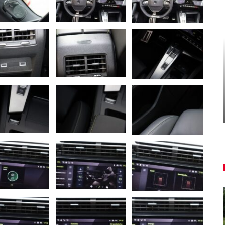
CESTOVANIE
150
Reportáž: Renaultom Trafic
z najvyšších hôr na najkratšie…
Peter varga
aug 6, 2026
0