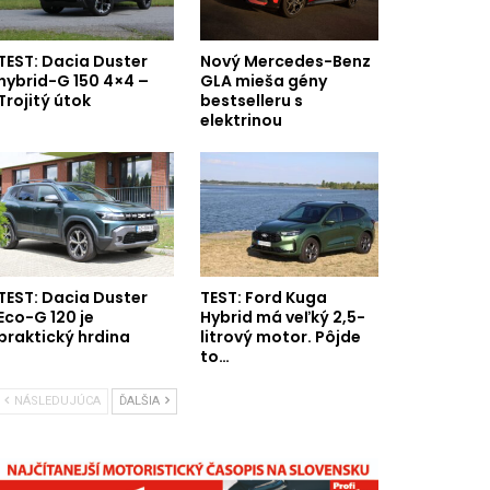
TEST: Dacia Duster
Nový Mercedes-Benz
hybrid-G 150 4×4 –
GLA mieša gény
Trojitý útok
bestselleru s
elektrinou
TEST: Dacia Duster
TEST: Ford Kuga
Eco-G 120 je
Hybrid má veľký 2,5-
praktický hrdina
litrový motor. Pôjde
to…
NÁSLEDUJÚCA
ĎALŠIA