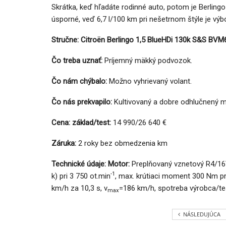
Skrátka, keď hľadáte rodinné auto, potom je Berlin
úsporné, veď 6,7 l/100 km pri nešetrnom štýle je výb
Stručne: Citroën Berlingo 1,5 BlueHDi 130k S&S BVM
Čo treba uznať:
Príjemný mäkký podvozok.
Čo nám chýbalo:
Možno vyhrievaný volant.
Čo nás prekvapilo:
Kultivovaný a dobre odhlučnený m
Cena: základ/test:
14 990/26 640 €
Záruka:
2 roky bez obmedzenia km
Technické údaje: Motor:
Preplňovaný vznetový R4/16
-1
k) pri 3 750 ot.min
, max. krútiaci moment 300 Nm pr
km/h za 10,3 s, v
=186 km/h, spotreba výrobca/tes
max
NÁSLEDUJÚCA