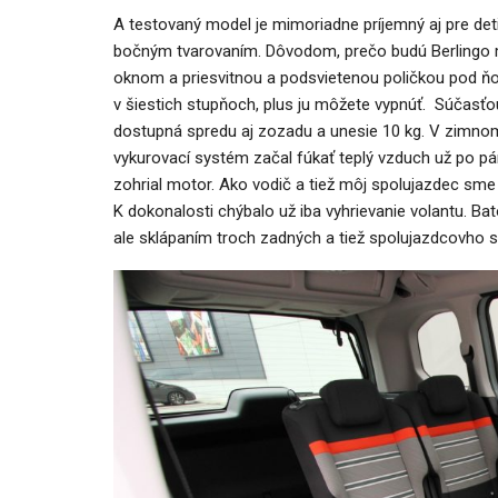
A testovaný model je mimoriadne príjemný aj pre det
bočným tvarovaním. Dôvodom, prečo budú Berlingo 
oknom a priesvitnou a podsvietenou poličkou pod ňo
v šiestich stupňoch, plus ju môžete vypnúť. Súčasťou
dostupná spredu aj zozadu a unesie 10 kg. V zimnom o
vykurovací systém začal fúkať teplý vzduch už po p
zohrial motor. Ako vodič a tiež môj spolujazdec sme 
K dokonalosti chýbalo už iba vyhrievanie volantu. B
ale sklápaním troch zadných a tiež spolujazdcovho 