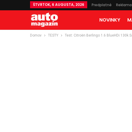
ŠTVRTOK, 6 AUGUSTA, 2026
Predplatné
Reklama
NOVINKY
M
Domov
TESTY
Test: Citroën Berlingo 1.6 BlueHDi 130k