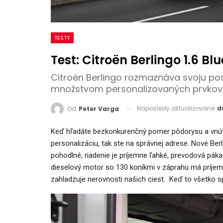
TESTY
Test: Citroën Berlingo 1.6 B
Citroën Berlingo rozmaznáva svoju p
množstvom personalizovaných prvkov
Naposledy aktualizované
d
Od
Peter Varga
Keď hľadáte bezkonkurenčný pomer pôdorysu a vnútor
personalizáciu, tak ste na správnej adrese. Nové Ber
pohodlné, riadenie je príjemne ľahké, prevodová páka 
dieselový motor so 130 koníkmi v záprahu má príjem
zahladzuje nerovnosti našich ciest. Keď to všetko sp