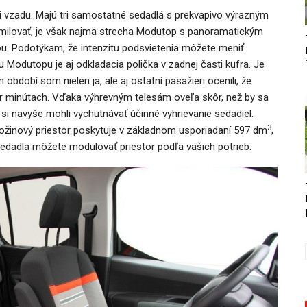
i vzadu. Majú tri samostatné sedadlá s prekvapivo výrazným
milovať, je však najmä strecha Modutop s panoramatickým
u. Podotýkam, že intenzitu podsvietenia môžete meniť
 Modutopu je aj odkladacia polička v zadnej časti kufra. Je
bdobí som nielen ja, ale aj ostatní pasažieri ocenili, že
ár minútach. Vďaka výhrevným telesám oveľa skôr, než by sa
si navyše mohli vychutnávať účinné vyhrievanie sedadiel.
3
atožinový priestor poskytuje v základnom usporiadaní 597 dm
,
sedadla môžete modulovať priestor podľa vašich potrieb.