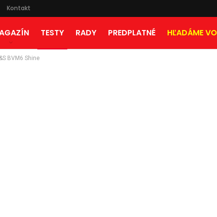
Kontakt
AGAZÍN
TESTY
RADY
PREDPLATNÉ
HĽADÁME VO
 S&S BVM6 Shine