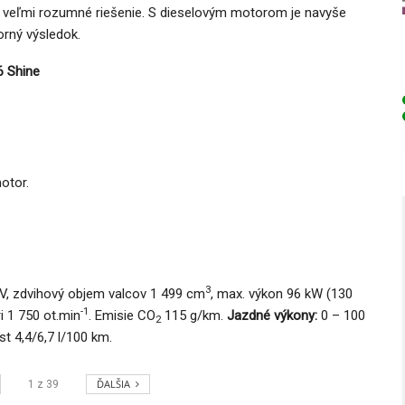
go veľmi rozumné riešenie. S dieselovým motorom je navyše
orný výsledok.
6 Shine
otor.
3
V, zdvihový objem valcov 1 499 cm
, max. výkon 96 kW (130
-1
i 1 750 ot.min
. Emisie CO
115 g/km.
Jazdné výkony:
0 – 100
2
t 4,4/6,7 l/100 km.
ĎALŠIA
1
z
39