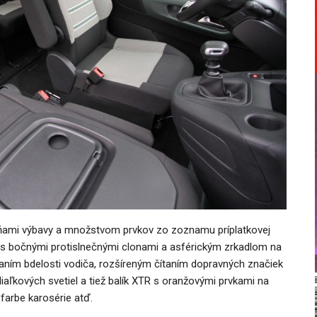
upňami výbavy a množstvom prvkov zo zoznamu príplatkovej
na s bočnými protislnečnými clonami a asférickým zrkadlom na
vaním bdelosti vodiča, rozšíreným čítaním dopravných značiek
aľkových svetiel a tiež balík XTR s oranžovými prvkami na
o farbe karosérie atď.