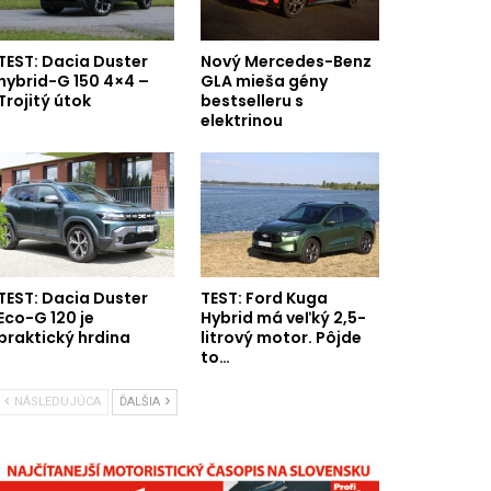
TEST: Dacia Duster
Nový Mercedes-Benz
hybrid-G 150 4×4 –
GLA mieša gény
Trojitý útok
bestselleru s
elektrinou
TEST: Dacia Duster
TEST: Ford Kuga
Eco-G 120 je
Hybrid má veľký 2,5-
praktický hrdina
litrový motor. Pôjde
to…
NÁSLEDUJÚCA
ĎALŠIA