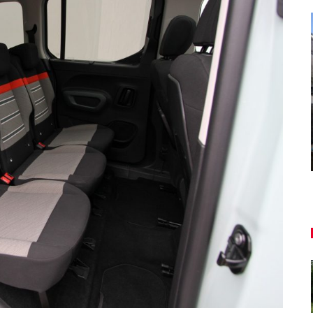
AUTO TESTY
ľký
TEST: Dacia Duster hybrid-G 150
4×4 – Trojitý útok
Daniel Balucha
aug 6, 2026
0