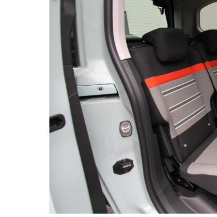
AUTO TESTY
TEST: Ford Kuga Hybrid má ve
2,5-litrový motor. Pôjde to…
Peter varga
júl 31, 2026
0