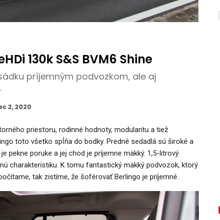
lueHDi 130k S&S BVM6 Shine
osádku príjemným podvozkom, ale aj
.
ec 2, 2020
ného priestoru, rodinné hodnoty, modularitu a tiež
lingo toto všetko spĺňa do bodky. Predné sedadlá sú široké a
je pekne poruke a jej chod je príjemne mäkký. 1,5-litrový
nú charakteristiku. K tomu fantastický mäkký podvozok, ktorý
očítame, tak zistíme, že šoférovať Berlingo je príjemné.