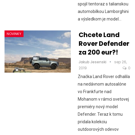
spojil tentoraz s talianskou
automobilkou Lamborghini
a výsledkom je model…
Chcete Land
NOVINKY
Rover Defender
za 200 eur?!
Jakub Jesenski
sep 26,
2019
0
Značka Land Rover odhalila
na nedávnom autosalóne
vo Frankfurte nad
Mohanom v rámci svetovej
premiéry nový model
Defender. Teraz k tomu
pridala kolekciu
outdoorových odevov