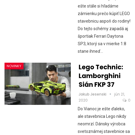
ešte stále si hľadáme
zámienku prečo kúpiť LEGO
stavebnicu aspoň do rodiny!
Do tejto schémy zapadá aj
športiak Ferrari Daytona
SP3, ktorý sa v mierke 1:8
stane ihneď…
Lego Technic:
NOVINKY
Lamborghini
Sián FKP 37
Jakub Jesenski
jún 21,
2020
0
Do Vianoc je ešte ďaleko,
ale stavebnica Lego nikdy
neomrzí. Dánsky výrobca
svetoznámej stavebnice sa