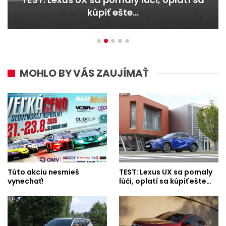
kúpiť ešte…
MOHLO BY VÁS ZAUJÍMAŤ
Túto akciu nesmieš
TEST: Lexus UX sa pomaly
vynechať!
lúči, oplatí sa kúpiť ešte…