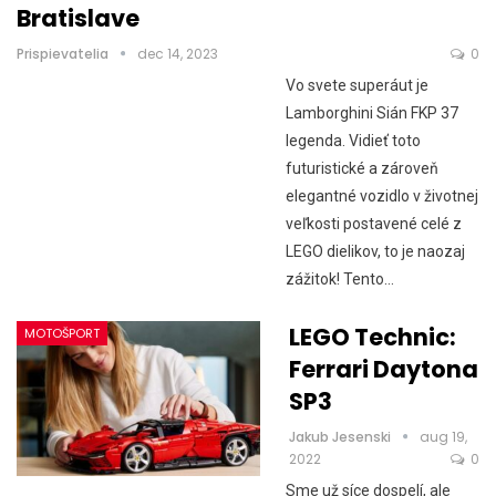
Bratislave
Prispievatelia
dec 14, 2023
0
Vo svete superáut je
Lamborghini Sián FKP 37
legenda. Vidieť toto
futuristické a zároveň
elegantné vozidlo v životnej
veľkosti postavené celé z
LEGO dielikov, to je naozaj
zážitok! Tento…
LEGO Technic:
MOTOŠPORT
Ferrari Daytona
SP3
Jakub Jesenski
aug 19,
2022
0
Sme už síce dospelí, ale