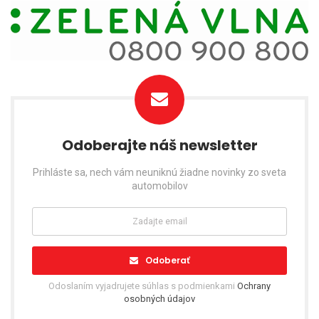
Odoberajte náš newsletter
Prihláste sa, nech vám neuniknú žiadne novinky zo sveta
automobilov
Odoberať
Odoslaním vyjadrujete súhlas s podmienkami
Ochrany
osobných údajov