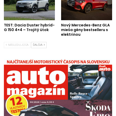
TEST: Dacia Duster hybrid-
Nový Mercedes-Benz GLA
G 150 4×4 – Trojitý útok
mieša gény bestselleru s
elektrinou
NÁSLEDUJÚCA
ĎALŠIA