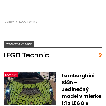
Domov
LEGO Technic
Prezeraná značka
LEGO Technic
Lamborghini
NOVINKY
Sián –
Jedinečný
model v mierke
1:1 z LEGO v