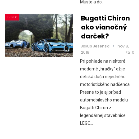
Musto a do…
Bugatti Chiron
TESTY
ako vianočný
darček?
Jakub Jesenski
nov 8,
2018
0
Pri pohľade na niektoré
moderné „hračky“ ožije
detská duša nejedného
motoristického nadšenca.
Presne to je aj prípad
automobilového modelu
Bugatti Chiron z
legendárnej stavebnice
LEGO…