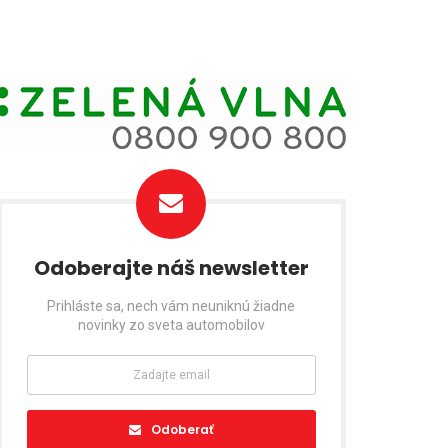
Odoberajte náš newsletter
Prihláste sa, nech vám neuniknú žiadne
novinky zo sveta automobilov
Odoberať