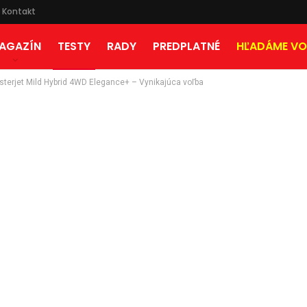
Kontakt
AGAZÍN
TESTY
RADY
PREDPLATNÉ
HĽADÁME VO
osterjet Mild Hybrid 4WD Elegance+ – Vynikajúca voľba