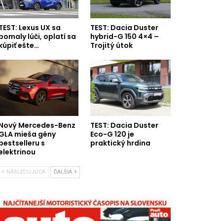
TEST: Lexus UX sa
TEST: Dacia Duster
pomaly lúči, oplatí sa
hybrid-G 150 4×4 –
kúpiť ešte…
Trojitý útok
Nový Mercedes-Benz
TEST: Dacia Duster
GLA mieša gény
Eco-G 120 je
bestselleru s
praktický hrdina
elektrinou
NÁSLEDUJÚCA
ĎALŠIA