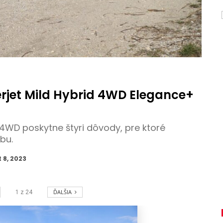
terjet Mild Hybrid 4WD Elegance+
d 4WD poskytne štyri dôvody, pre ktoré
bu.
 8, 2023
ĎALŠIA
1
z
24