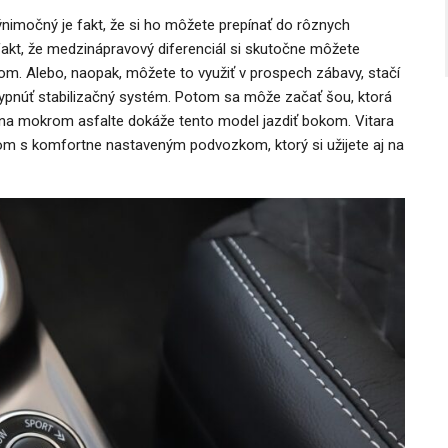
výnimočný je fakt, že si ho môžete prepínať do rôznych
 fakt, že medzinápravový diferenciál si skutočne môžete
m. Alebo, naopak, môžete to využiť v prospech zábavy, stačí
ypnúť stabilizačný systém. Potom sa môže začať šou, ktorá
či na mokrom asfalte dokáže tento model jazdiť bokom. Vitara
om s komfortne nastaveným podvozkom, ktorý si užijete aj na