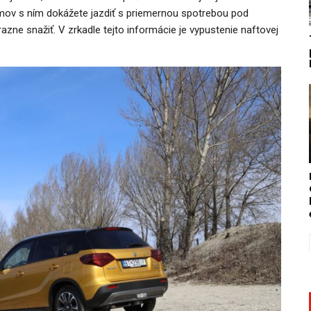
émov s ním dokážete jazdiť s priemernou spotrebou pod
razne snažiť. V zrkadle tejto informácie je vypustenie naftovej