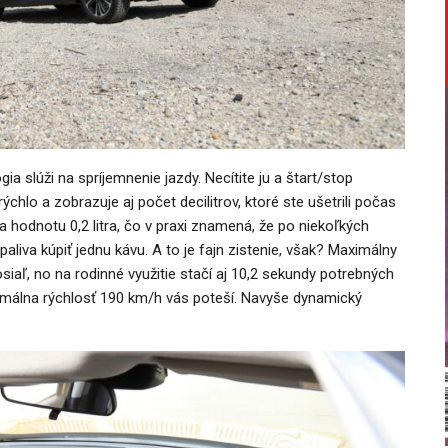
ia slúži na spríjemnenie jazdy. Necítite ju a štart/stop
chlo a zobrazuje aj počet decilitrov, ktoré ste ušetrili počas
hodnotu 0,2 litra, čo v praxi znamená, že po niekoľkých
aliva kúpiť jednu kávu. A to je fajn zistenie, však? Maximálny
siaľ, no na rodinné využitie stačí aj 10,2 sekundy potrebných
imálna rýchlosť 190 km/h vás poteší. Navyše dynamický