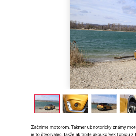
AUTO TESTY
co-G 120 je
TEST: Lexus UX sa pomaly lúč
ina
oplatí sa kúpiť ešte…
Peter varga
2026
0
aug 7, 2026
0
Začnime motorom. Takmer už notoricky známy motor
je to štvorvalec, takže ak trpíte akoukoľvek fóbiou 