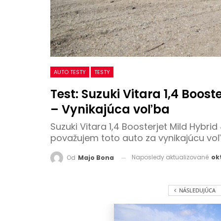
AUTO TESTY
TESTY
Test: Suzuki Vitara 1,4 Boos
– Vynikajúca voľba
Suzuki Vitara 1,4 Boosterjet Mild Hybri
považujem toto auto za vynikajúcu voľ
Naposledy aktualizované
okt
Od
Majo Bona
NÁSLEDUJÚCA