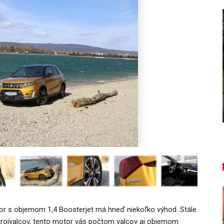
AUTO TESTY
i,
TEST: Dacia Duster hybrid-G 150
4×4 – Trojitý útok
Daniel Balucha
aug 6, 2026
0
 s objemom 1,4 Boosterjet má hneď niekoľko výhod. Stále
z trojvalcov, tento motor vás počtom valcov aj objemom