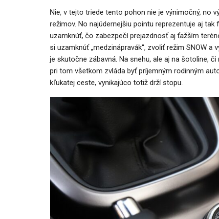
Nie, v tejto triede tento pohon nie je výnimočný, no 
režimov. No najúdernejšiu pointu reprezentuje aj tak
uzamknúť, čo zabezpečí prejazdnosť aj ťažším teréno
si uzamknúť „medzinápravák“, zvoliť režim SNOW a v
je skutočne zábavná. Na snehu, ale aj na šotoline, 
pri tom všetkom zvláda byť príjemným rodinným aut
kľukatej ceste, vynikajúco totiž drží stopu.