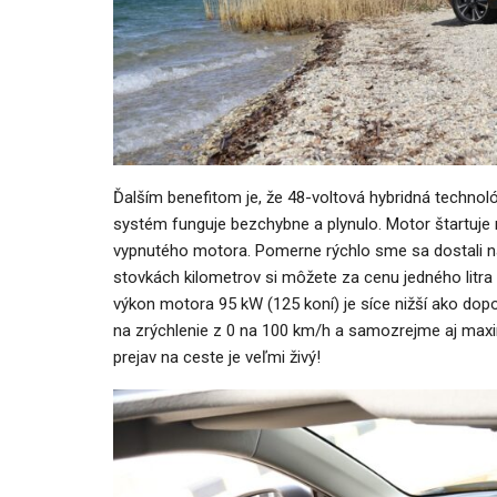
Ďalším benefitom je, že 48-voltová hybridná technológ
systém funguje bezchybne a plynulo. Motor štartuje rý
vypnutého motora. Pomerne rýchlo sme sa dostali na 
stovkách kilometrov si môžete za cenu jedného litra p
výkon motora 95 kW (125 koní) je síce nižší ako dopo
na zrýchlenie z 0 na 100 km/h a samozrejme aj max
prejav na ceste je veľmi živý!