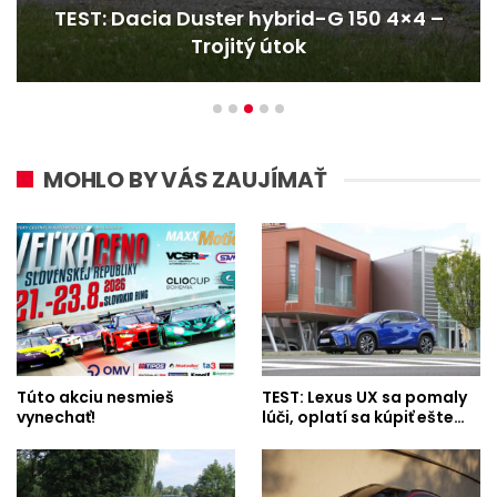
TEST: Dacia Duster hybrid-G 150 4×4 –
Trojitý útok
MOHLO BY VÁS ZAUJÍMAŤ
Túto akciu nesmieš
TEST: Lexus UX sa pomaly
vynechať!
lúči, oplatí sa kúpiť ešte…