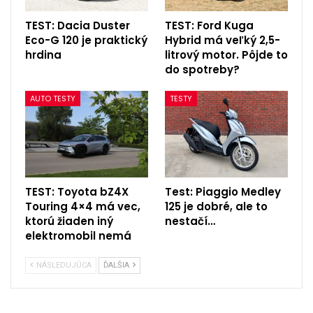
TEST: Dacia Duster
TEST: Ford Kuga
Eco-G 120 je praktický
Hybrid má veľký 2,5-
hrdina
litrový motor. Pôjde to
do spotreby?
AUTO TESTY
TESTY
TEST: Toyota bZ4X
Test: Piaggio Medley
Touring 4×4 má vec,
125 je dobré, ale to
ktorú žiaden iný
nestačí…
elektromobil nemá
NÁSLEDUJÚCA
ĎALŠIA