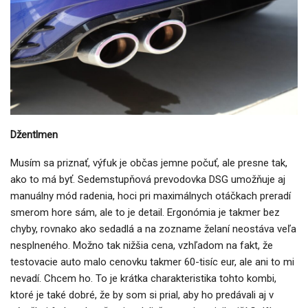
Džentlmen
Musím sa priznať, výfuk je občas jemne počuť, ale presne tak,
ako to má byť. Sedemstupňová prevodovka DSG umožňuje aj
manuálny mód radenia, hoci pri maximálnych otáčkach preradí
smerom hore sám, ale to je detail. Ergonómia je takmer bez
chyby, rovnako ako sedadlá a na zozname želaní neostáva veľa
nesplneného. Možno tak nižšia cena, vzhľadom na fakt, že
testovacie auto malo cenovku takmer 60-tisíc eur, ale ani to mi
nevadí. Chcem ho. To je krátka charakteristika tohto kombi,
ktoré je také dobré, že by som si prial, aby ho predávali aj v