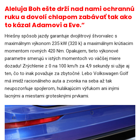
Aleluja Boh ešte drží nad nami ochrannú
ruku a dovolí chlapom zabávať tak ako
to kázal Adamovi a Eve.“
Hriešny spôsob jazdy garantuje dvojlitrový štvorvalec s
maximálnym výkonom 235 kW (320 k) a maximálnym krútiacim
momentom rovných 420 Nm. Opakujem, tieto výkonové
parametre smerujú v istých momentoch vo väčšej miere
dozadu! Zrýchlenie z 0 na 100 km/h za 4,9 sekundy si užije aj
ten, čo to inak považuje za zbytočné. Lebo Volkswagen Golf
má imidž racionálneho auta a zvonka na seba až tak
neupozorňuje spojlerom, hulákajúcim výfukom ani inými
lacnými a miestami grotesknými prvkami.