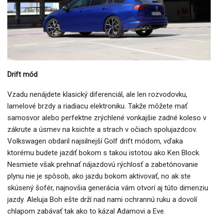
Drift mód
Vzadu nenájdete klasický diferenciál, ale len rozvodovku,
lamelové brzdy a riadiacu elektroniku. Takže môžete mať
samosvor alebo perfektne zrýchlené vonkajšie zadné koleso v
zákrute a úsmev na ksichte a strach v očiach spolujazdcov.
Volkswagen obdaril najsilnejší Golf drift módom, vďaka
ktorému budete jazdiť bokom s takou istotou ako Ken Block.
Nesmiete však prehnať nájazdovú rýchlosť a zabetónovanie
plynu nie je spôsob, ako jazdu bokom aktivovať, no ak ste
skúsený šofér, najnovšia generácia vám otvorí aj túto dimenziu
jazdy. Aleluja Boh ešte drží nad nami ochrannú ruku a dovolí
chlapom zabávať tak ako to kázal Adamovi a Eve.