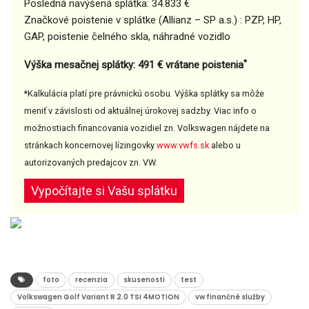
Posledná navýšená splátka: 34.833 €
Značkové poistenie v splátke (Allianz – SP a.s.) : PZP, HP,
GAP, poistenie čelného skla, náhradné vozidlo
*
Výška mesačnej splátky: 491 € vrátane poistenia
*Kalkulácia platí pre právnickú osobu. Výška splátky sa môže
meniť v závislosti od aktuálnej úrokovej sadzby. Viac info o
možnostiach financovania vozidiel zn. Volkswagen nájdete na
stránkach koncernovej lízingovky
www.vwfs.sk
alebo u
autorizovaných predajcov zn. VW.
Vypočítajte si Vašu splátku
foto
recenzia
skusenosti
test
Volkswagen Golf Variant R 2.0 TSI 4MOTION
vw finančné služby