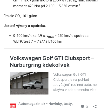
cm
, max. výkon motora 235 kW (320 k), max. krútiaci
-1
moment 420 Nm pri 2 100 – 5 350 ot.min
Emisie CO
161 g/km.
2
Jazdné výkony a spotreba:
0-100 km/h za 4,9 s, v
= 250 km/h, spotreba
max
WLTP/test 7 – 7,8/7,9 l/100 km