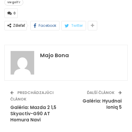
vw golf r
0
Facebook
Twitter
Zdieľať
Majo Bona
PREDCHÁDZAJÚCI
ĎALŠÍ ČLÁNOK
ČLÁNOK
Galéria: Hyudnai
Ioniq 5
Galéria: Mazda 2 1,5
Skyactiv-G90 AT
Homura Navi