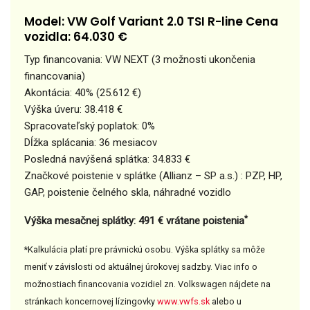
Model: VW Golf Variant 2.0 TSI R-line Cena
vozidla: 64.030 €
Typ financovania: VW NEXT (3 možnosti ukončenia
financovania)
Akontácia: 40% (25.612 €)
Výška úveru: 38.418 €
Spracovateľský poplatok: 0%
Dĺžka splácania: 36 mesiacov
Posledná navýšená splátka: 34.833 €
Značkové poistenie v splátke (Allianz – SP a.s.) : PZP, HP,
GAP, poistenie čelného skla, náhradné vozidlo
*
Výška mesačnej splátky: 491 € vrátane poistenia
*Kalkulácia platí pre právnickú osobu. Výška splátky sa môže
meniť v závislosti od aktuálnej úrokovej sadzby. Viac info o
možnostiach financovania vozidiel zn. Volkswagen nájdete na
stránkach koncernovej lízingovky
www.vwfs.sk
alebo u