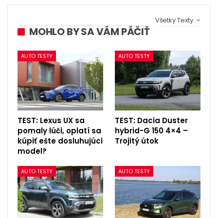
Všetky Texty
MOHLO BY SA VÁM PÁČIŤ
AUTO TESTY
AUTO TESTY
TEST: Lexus UX sa
TEST: Dacia Duster
pomaly lúči, oplatí sa
hybrid-G 150 4×4 –
kúpiť ešte dosluhujúci
Trojitý útok
model?
AUTO TESTY
AUTO TESTY