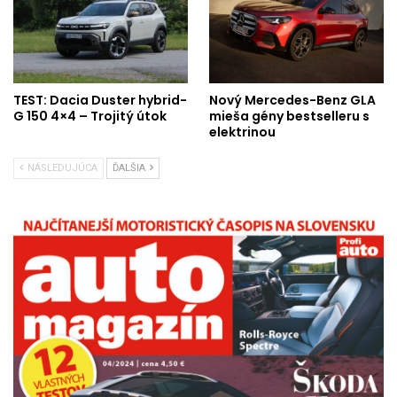
TEST: Dacia Duster hybrid-
Nový Mercedes-Benz GLA
G 150 4×4 – Trojitý útok
mieša gény bestselleru s
elektrinou
NÁSLEDUJÚCA
ĎALŠIA