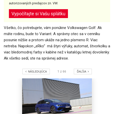
autorizovaných predajcov zn. VW.
Vypočítajte si Vašu splátku
Všetko, čo potrebujete, vám ponúkne Volkswagen Golf. Ak
máte rodinu, bude to Variant. A správny otec sa v cenníku
posunie nižšie a prstom ukáže na jedno písmeno R. Viac
netreba. Napokon „eRko“ má štyri výfuky, automat, štvorkolku a
viac bledomodrej farby v kabíne než v katalógu letnej dovolenky.
Ak všetko sedí, ste na správnej adrese.
NÁSLEDUJÚCA
ĎALŠIA
1
z
66