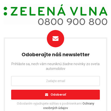
Odoberajte náš newsletter
Prihláste sa, nech vám neuniknú žiadne novinky zo sveta
automobilov
Odoberať
Odoslaním vyjadrujete súhlas s podmienkami
Ochrany
osobných údajov