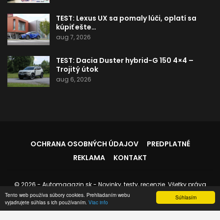
TEST: Lexus UX sa pomaly lúči, oplatí sa
kúpiť ešte…
aug 7, 2026
TEST: Dacia Duster hybrid-G 150 4×4 –
Trojitý útok
aug 6, 2026
OCHRANA OSOBNÝCH ÚDAJOV
PREDPLATNÉ
REKLAMA
KONTAKT
© 2026 - Automagazin.sk - Novinky, testy, recenzie. Všetky práva
vyhradené.
Tento web používa súbory cookies. Prehliadaním webu
Súhlasím
vyjadrujete súhlas s ich používaním.
Viac info
Stránku spravuje:
Instedo.com