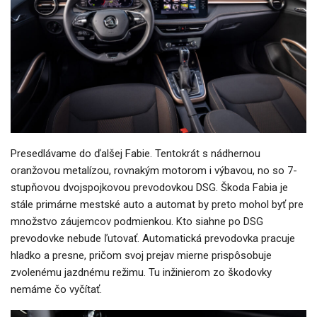
Presedlávame do ďalšej Fabie. Tentokrát s nádhernou
oranžovou metalízou, rovnakým motorom i výbavou, no so 7-
stupňovou dvojspojkovou prevodovkou DSG. Škoda Fabia je
stále primárne mestské auto a automat by preto mohol byť pre
množstvo záujemcov podmienkou. Kto siahne po DSG
prevodovke nebude ľutovať. Automatická prevodovka pracuje
hladko a presne, pričom svoj prejav mierne prispôsobuje
zvolenému jazdnému režimu. Tu inžinierom zo škodovky
nemáme čo vyčítať.