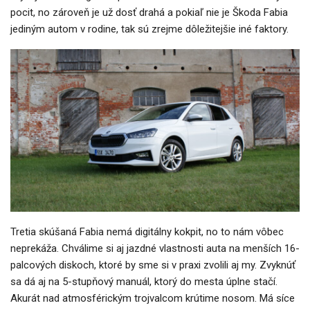
pocit, no zároveň je už dosť drahá a pokiaľ nie je Škoda Fabia
jediným autom v rodine, tak sú zrejme dôležitejšie iné faktory.
Tretia skúšaná Fabia nemá digitálny kokpit, no to nám vôbec
neprekáža. Chválime si aj jazdné vlastnosti auta na menších 16-
palcových diskoch, ktoré by sme si v praxi zvolili aj my. Zvyknúť
sa dá aj na 5-stupňový manuál, ktorý do mesta úplne stačí.
Akurát nad atmosférickým trojvalcom krútime nosom. Má síce