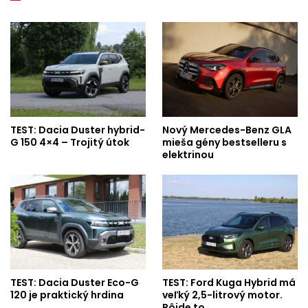
TEST: Dacia Duster hybrid-
Nový Mercedes-Benz GLA
G 150 4×4 – Trojitý útok
mieša gény bestselleru s
elektrinou
TEST: Dacia Duster Eco-G
TEST: Ford Kuga Hybrid má
120 je praktický hrdina
veľký 2,5-litrový motor.
Pôjde to…