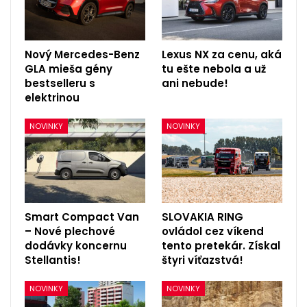
Nový Mercedes-Benz
Lexus NX za cenu, aká
GLA mieša gény
tu ešte nebola a už
bestselleru s
ani nebude!
elektrinou
NOVINKY
NOVINKY
Smart Compact Van
SLOVAKIA RING
– Nové plechové
ovládol cez víkend
dodávky koncernu
tento pretekár. Získal
Stellantis!
štyri víťazstvá!
NOVINKY
NOVINKY