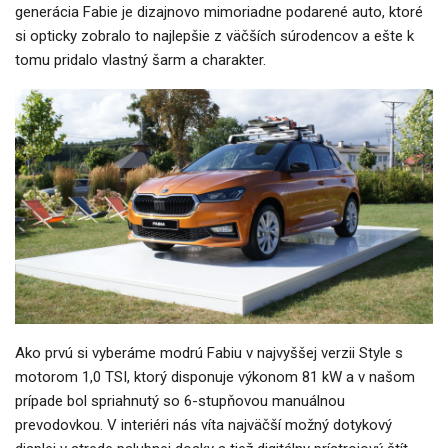
generácia Fabie je dizajnovo mimoriadne podarené auto, ktoré
si opticky zobralo to najlepšie z väčších súrodencov a ešte k
tomu pridalo vlastný šarm a charakter.
Ako prvú si vyberáme modrú Fabiu v najvyššej verzii Style s
motorom 1,0 TSI, ktorý disponuje výkonom 81 kW a v našom
prípade bol spriahnutý so 6-stupňovou manuálnou
prevodovkou. V interiéri nás víta najväčší možný dotykový