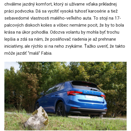
chválime jazdný komfort, ktorý si užívame vďaka príkladnej
práci podvozka. Dá sa vycítiť vysoká tuhosť karosérie a tiež
sebavedomé vlastnosti malého-veľkého auta. To stojí na 17-
palcových diskoch kolies a vôbec nemáme pocit, že by to bola
krása na úkor pohodlia. Odozva volantu by mohla byť trochu
lepšia a zdá sa nám, že posilňovač riadenia je až prehnane
iniciatívny, ale rýchlo si na neho zvykáme. Ťažko uveriť, že takto
môže jazdiť “malá” Fabia.