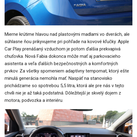
Mierne krútime hlavou nad plastovými madlami vo dverách, ale
súhlasne ňou prikyvujeme pri pohľade na kovové kľučky. Apple
Car Play prenášaný vzduchom je potom ďalšia prekvapivá
chuťovka. Nová Fabia dokonca môže mať aj parkovacieho
asistenta a veľa ďalších bezpečnostných a komfortných
prvkov. Za všetky spomeniem adaptívny tempomat, ktorý ešte
minulá generácia nemohla mať. Naspäť na stanovisko
prichádzame so spotrebou 5,5 litra, ktorá ale pre nás v tejto
chvíli nie je až taká podstatná. Dôležitejší je skvelý dojem z
motora, podvozka a interiéru.