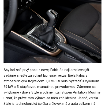
Aby bol náš prvý pocit z novej Fabie čo najkomplexnejší,
sadáme si ešte za volant lacnejšej verzie. Biela Fabia s
atmosférickým trojvalcom 1,0 MPI si musí vystačiť s výkonom
59 kW a 5-stupňovou manuálnou prevodovkou. Zámerne sa
vyhýbame výbave Style a volíme nižší stupeň Ambition. Musíme
uznať, že práve táto výbava sa nám zdá ideálna. Jasné, verzia
Style je technologická špička a človek má z auta celkom iný