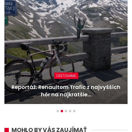
NOVINKY
Nový Mercedes-Benz GLA mieša gény
bestselleru s elektrinou
MOHLO BY VÁS ZAUJÍMAŤ