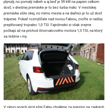
plynulý, no pomalý nábeh a aj keď je 59 kW na papieri celkom
dosť, v dnešnej premávke je to bez turba málo. V mestskej
premávke ešte okej, no mimo mesta a na diaľnici je to už dosť
trápenie. Pokiaľ rozmýšľate nad novou Fabiou, zvoľte si radšej
preplňovaný trojvalec 1,0 TSI. Fajnšmekri si však zrejme
počkajú až na príchod štvorvalcového motora 1,5 TSI, na ktorý
sa tešíme i my.
V rámci prvých jázd ešte Fabiu chválime za priestor na zadných