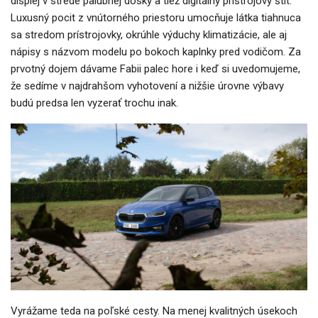
displej v strede palubnej dosky a tiež digitálny prístrojový štít.
Luxusný pocit z vnútorného priestoru umocňuje látka tiahnuca
sa stredom prístrojovky, okrúhle výduchy klimatizácie, ale aj
nápisy s názvom modelu po bokoch kaplnky pred vodičom. Za
prvotný dojem dávame Fabii palec hore i keď si uvedomujeme,
že sedíme v najdrahšom vyhotovení a nižšie úrovne výbavy
budú predsa len vyzerať trochu inak.
Vyrážame teda na poľské cesty. Na menej kvalitných úsekoch