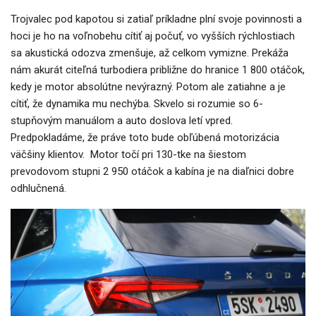
Trojvalec pod kapotou si zatiaľ príkladne plní svoje povinnosti a
hoci je ho na voľnobehu cítiť aj počuť, vo vyšších rýchlostiach
sa akustická odozva zmenšuje, až celkom vymizne. Prekáža
nám akurát citeľná turbodiera približne do hranice 1 800 otáčok,
kedy je motor absolútne nevýrazný. Potom ale zatiahne a je
cítiť, že dynamika mu nechýba. Skvelo si rozumie so 6-
stupňovým manuálom a auto doslova letí vpred.
Predpokladáme, že práve toto bude obľúbená motorizácia
väčšiny klientov. Motor točí pri 130-tke na šiestom
prevodovom stupni 2 950 otáčok a kabína je na diaľnici dobre
odhlučnená.