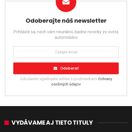
Odoberajte náš newsletter
Prihláste sa, nech vám neuniknú žiadne novinky zo sveta
automobilov
Odoberať
Odoslaním vyjadrujete súhlas s podmienkami
Ochrany
osobných údajov
VYDÁVAME AJ TIETO TITULY