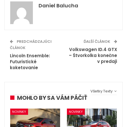
Daniel Balucha
PREDCHÁDZAJÚCI
ĎALŠÍ ČLÁNOK
ČLÁNOK
Volkswagen ID.4 GTX
– Štvorkolka konečne
Lincoln Ensemble:
v predaji
Futuristické
koketovanie
Všetky Texty
MOHLO BY SA VÁM PÁČIŤ
NOVINKY
NOVINKY