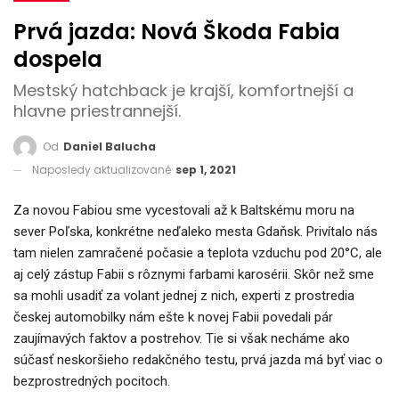
Prvá jazda: Nová Škoda Fabia
dospela
Mestský hatchback je krajší, komfortnejší a
hlavne priestrannejší.
Od
Daniel Balucha
Naposledy aktualizované
sep 1, 2021
Za novou Fabiou sme vycestovali až k Baltskému moru na
sever Poľska, konkrétne neďaleko mesta Gdaňsk. Privítalo nás
tam nielen zamračené počasie a teplota vzduchu pod 20°C, ale
aj celý zástup Fabii s rôznymi farbami karosérii. Skôr než sme
sa mohli usadiť za volant jednej z nich, experti z prostredia
českej automobilky nám ešte k novej Fabii povedali pár
zaujímavých faktov a postrehov. Tie si však necháme ako
súčasť neskoršieho redakčného testu, prvá jazda má byť viac o
bezprostredných pocitoch.