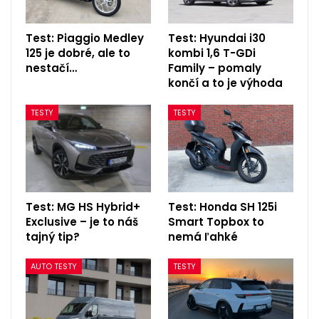
Test: Piaggio Medley
Test: Hyundai i30
125 je dobré, ale to
kombi 1,6 T-GDi
nestačí…
Family – pomaly
končí a to je výhoda
TESTY
TESTY
Test: MG HS Hybrid+
Test: Honda SH 125i
Exclusive – je to náš
Smart Topbox to
tajný tip?
nemá ľahké
AUTO TESTY
TESTY