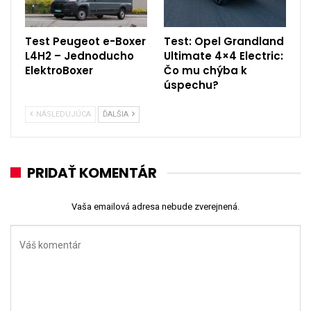
Test Peugeot e-Boxer
Test: Opel Grandland
L4H2 – Jednoducho
Ultimate 4×4 Electric:
ElektroBoxer
Čo mu chýba k
úspechu?
NÁSLEDUJÚCA
ĎALŠIA
PRIDAŤ KOMENTÁR
Vaša emailová adresa nebude zverejnená.