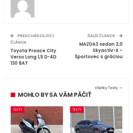
PREDCHÁDZAJÚCI
ĎALŠÍ ČLÁNOK
ČLÁNOK
MAZDA3 sedan 2,0
Skyactiv-X –
Toyota Proace City
Športovec s gráciou
Verso Long 1,5 D-4D
130 8AT
Všetky Texty
MOHLO BY SA VÁM PÁČIŤ
TESTY
TESTY