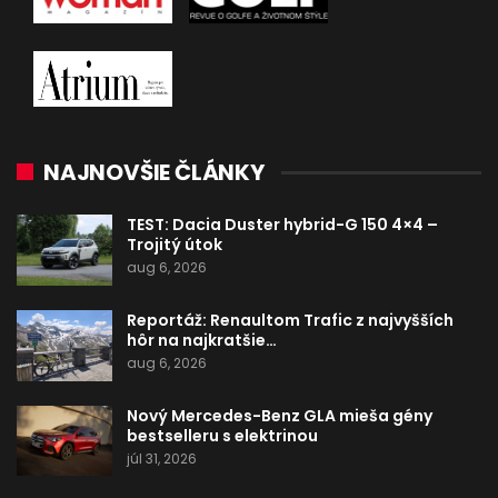
NAJNOVŠIE ČLÁNKY
TEST: Dacia Duster hybrid-G 150 4×4 –
Trojitý útok
aug 6, 2026
Reportáž: Renaultom Trafic z najvyšších
hôr na najkratšie…
aug 6, 2026
Nový Mercedes-Benz GLA mieša gény
bestselleru s elektrinou
júl 31, 2026