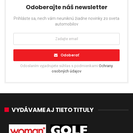
Odoberajte náš newsletter
Prihláste sa, nech vám neuniknú žiadne novinky zo sveta
automobilov
Odoberať
Odoslaním vyjadrujete súhlas s podmienkami
Ochrany
osobných údajov
VYDÁVAME AJ TIETO TITULY