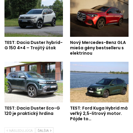
TEST: Dacia Duster hybrid-
Nový Mercedes-Benz GLA
G 150 4×4 – Trojitý útok
mieša gény bestselleru s
elektrinou
TEST: Dacia Duster Eco-G
TEST: Ford Kuga Hybrid má
120 je praktický hrdina
veľký 2,5-litrový motor.
Pôjde to…
NÁSLEDUJÚCA
ĎALŠIA