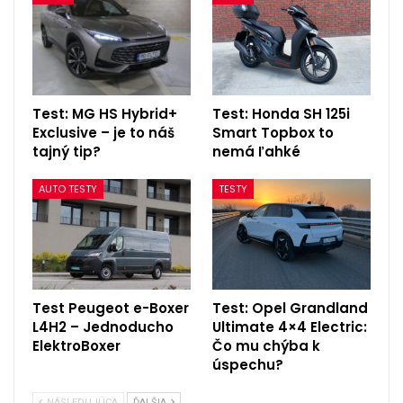
Test: MG HS Hybrid+
Test: Honda SH 125i
Exclusive – je to náš
Smart Topbox to
tajný tip?
nemá ľahké
AUTO TESTY
TESTY
Test Peugeot e-Boxer
Test: Opel Grandland
L4H2 – Jednoducho
Ultimate 4×4 Electric:
ElektroBoxer
Čo mu chýba k
úspechu?
NÁSLEDUJÚCA
ĎALŠIA