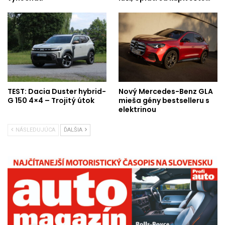
TEST: Dacia Duster hybrid-
Nový Mercedes-Benz GLA
G 150 4×4 – Trojitý útok
mieša gény bestselleru s
elektrinou
NÁSLEDUJÚCA
ĎALŠIA