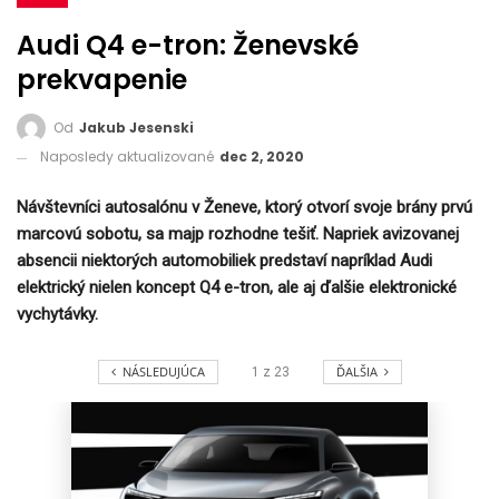
Audi Q4 e-tron: Ženevské
prekvapenie
Od
Jakub Jesenski
Naposledy aktualizované
dec 2, 2020
Návštevníci autosalónu v Ženeve, ktorý otvorí svoje brány prvú
marcovú sobotu, sa majp rozhodne tešiť. Napriek avizovanej
absencii niektorých automobiliek predstaví napríklad Audi
elektrický nielen koncept Q4 e-tron, ale aj ďalšie elektronické
vychytávky.
NÁSLEDUJÚCA
ĎALŠIA
1
z
23