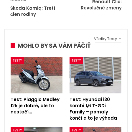
Renault Clio:
Revolučné zmeny
Škoda Kamiq: Tretí
člen rodiny
Všetky Texty
MOHLO BY SA VÁM PÁČIŤ
TESTY
TESTY
Test: Piaggio Medley
Test: Hyundai i30
125 je dobré, ale to
kombi 1,6 T-GDi
nestačí…
Family – pomaly
končí a to je výhoda
TESTY
TESTY