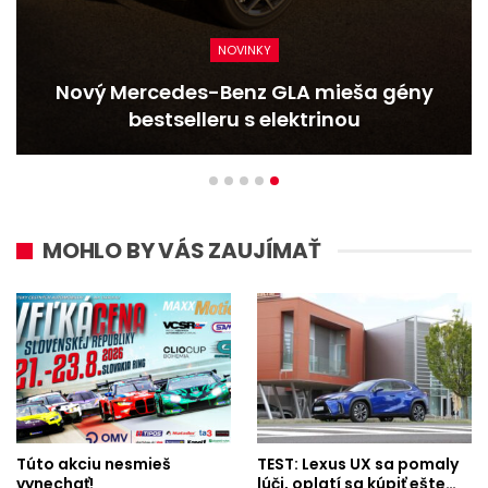
NOVINKY
Nový Mercedes-Benz GLA mieša gény
bestselleru s elektrinou
MOHLO BY VÁS ZAUJÍMAŤ
Túto akciu nesmieš
TEST: Lexus UX sa pomaly
vynechať!
lúči, oplatí sa kúpiť ešte…