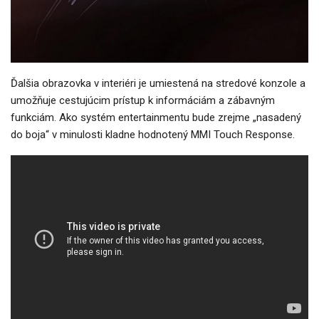
Ďalšia obrazovka v interiéri je umiestená na stredové konzole a
umožňuje cestujúcim prístup k informáciám a zábavným
funkciám. Ako systém entertainmentu bude zrejme „nasadený
do boja“ v minulosti kladne hodnotený MMI Touch Response.