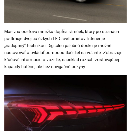
Masívnu oceľovú mriežku dopĺňa rámček, ktorý po stranách
podtrhuje dvojicu úzkych LED svetlometov. Interiér je
„nadupaný“ technikou. Digitálnu palubnú dosku je možné
nastavovať a ovládať pomocou tlačidiel na volante. Zobrazuje
kľúčové informácie o vozidle, napríklad rozsah zostávajúcej
kapacity batérie, ale tiež navigačné pokyny.