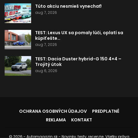
Túto akciu nesmieš vynechať!
aug 7, 2026
TEST: Lexus UX sa pomaly lúči, oplatí sa
kúpiť ešte…
aug 7, 2026
TEST: Dacia Duster hybrid-G 150 4×4 –
Trojitý útok
aug 6, 2026
OCHRANA OSOBNÝCH ÚDAJOV
PREDPLATNÉ
REKLAMA
KONTAKT
© 2026 - Automagazin.sk - Novinky, testy, recenzie. Všetky práva