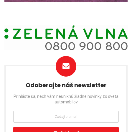
Odoberajte náš newsletter
Prihláste sa, nech vám neuniknú žiadne novinky zo sveta
automobilov