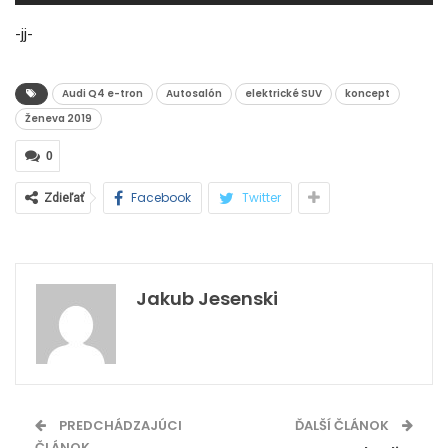
-jj-
Audi Q4 e-tron
Autosalón
elektrické SUV
koncept
Ženeva 2019
0
Facebook
Twitter
Zdieľať
Jakub Jesenski
PREDCHÁDZAJÚCI
ĎALŠÍ ČLÁNOK
ČLÁNOK