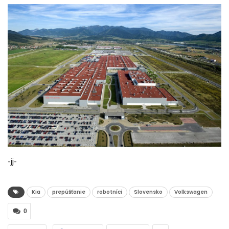
-jj-
Kia
prepúšťanie
robotníci
Slovensko
Volkswagen
0