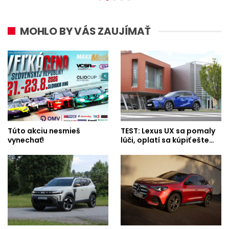
MOHLO BY VÁS ZAUJÍMAŤ
Túto akciu nesmieš
TEST: Lexus UX sa pomaly
vynechať!
lúči, oplatí sa kúpiť ešte…