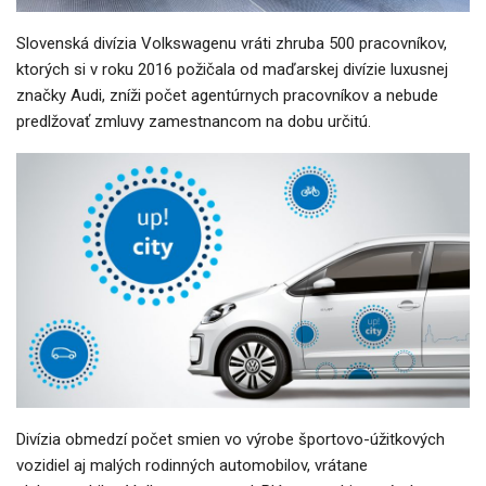
Slovenská divízia Volkswagenu vráti zhruba 500 pracovníkov,
ktorých si v roku 2016 požičala od maďarskej divízie luxusnej
značky Audi, zníži počet agentúrnych pracovníkov a nebude
predlžovať zmluvy zamestnancom na dobu určitú.
Divízia obmedzí počet smien vo výrobe športovo-úžitkových
vozidiel aj malých rodinných automobilov, vrátane