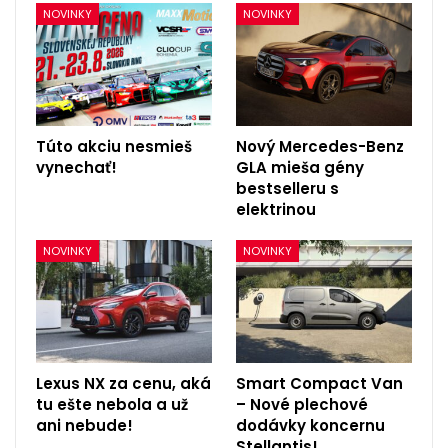
NOVINKY
NOVINKY
Túto akciu nesmieš
Nový Mercedes-Benz
vynechať!
GLA mieša gény
bestselleru s
elektrinou
NOVINKY
NOVINKY
Lexus NX za cenu, aká
Smart Compact Van
tu ešte nebola a už
– Nové plechové
ani nebude!
dodávky koncernu
Stellantis!