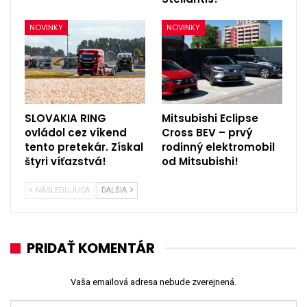
NOVINKY
NOVINKY
SLOVAKIA RING
Mitsubishi Eclipse
ovládol cez víkend
Cross BEV – prvý
tento pretekár. Získal
rodinný elektromobil
štyri víťazstvá!
od Mitsubishi!
NÁSLEDUJÚCA
ĎALŠIA
PRIDAŤ KOMENTÁR
Vaša emailová adresa nebude zverejnená.