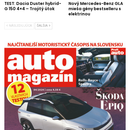
TEST: Dacia Duster hybrid-
Nový Mercedes-Benz GLA
G 150 4×4 – Trojitý útok
mieša gény bestselleru s
elektrinou
NÁSLEDUJÚCA
ĎALŠIA