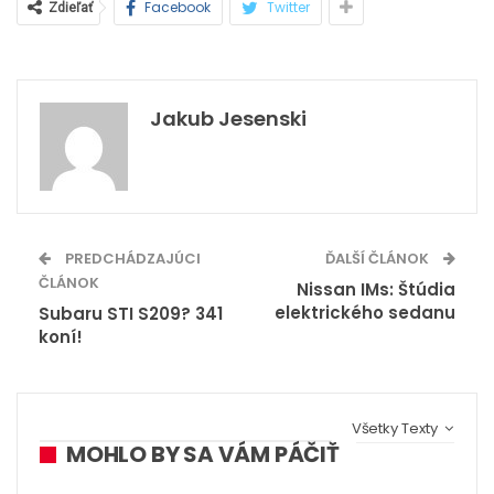
Facebook
Twitter
Zdieľať
Jakub Jesenski
PREDCHÁDZAJÚCI
ĎALŠÍ ČLÁNOK
ČLÁNOK
Nissan IMs: Štúdia
elektrického sedanu
Subaru STI S209? 341
koní!
Všetky Texty
MOHLO BY SA VÁM PÁČIŤ