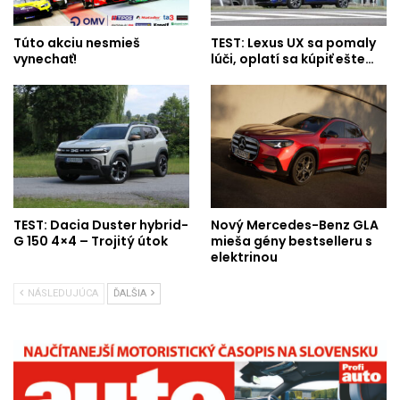
Túto akciu nesmieš
TEST: Lexus UX sa pomaly
vynechať!
lúči, oplatí sa kúpiť ešte…
TEST: Dacia Duster hybrid-
Nový Mercedes-Benz GLA
G 150 4×4 – Trojitý útok
mieša gény bestselleru s
elektrinou
NÁSLEDUJÚCA
ĎALŠIA