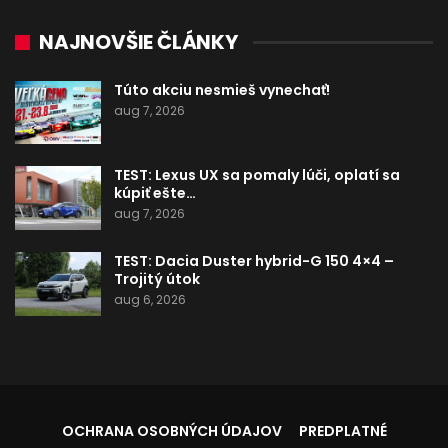
NAJNOVŠIE ČLÁNKY
Túto akciu nesmieš vynechať!
aug 7, 2026
TEST: Lexus UX sa pomaly lúči, oplatí sa
kúpiť ešte…
aug 7, 2026
TEST: Dacia Duster hybrid-G 150 4×4 –
Trojitý útok
aug 6, 2026
OCHRANA OSOBNÝCH ÚDAJOV
PREDPLATNÉ