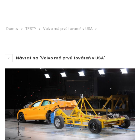
Domov
TESTY
Volvo má prvú továreň v USA
Návrat na "Volvo má prvú továreň v USA"