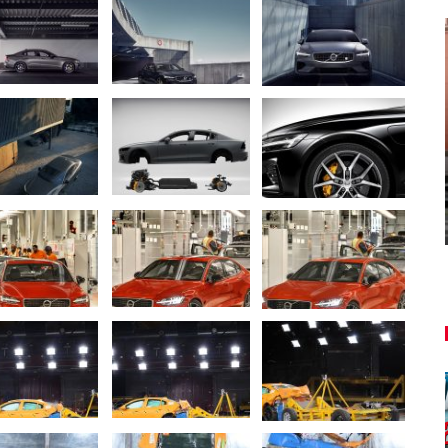
AUTO TESTY
TEST: Lexus UX sa pomaly lúči,
ť!
oplatí sa kúpiť ešte…
Peter varga
aug 7, 2026
0