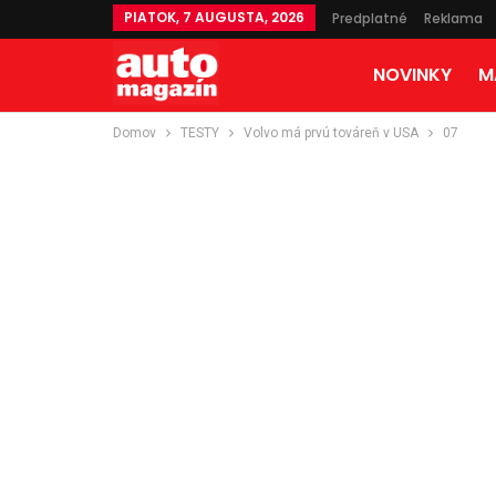
PIATOK, 7 AUGUSTA, 2026
Predplatné
Reklama
NOVINKY
M
Domov
TESTY
Volvo má prvú továreň v USA
07