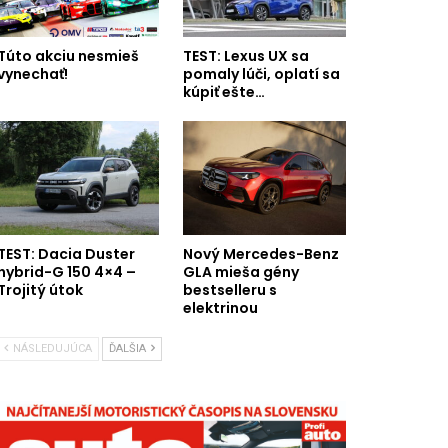
Túto akciu nesmieš
TEST: Lexus UX sa
vynechať!
pomaly lúči, oplatí sa
kúpiť ešte…
TEST: Dacia Duster
Nový Mercedes-Benz
hybrid-G 150 4×4 –
GLA mieša gény
Trojitý útok
bestselleru s
elektrinou
NÁSLEDUJÚCA
ĎALŠIA