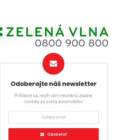
Odoberajte náš newsletter
Prihláste sa, nech vám neuniknú žiadne
novinky zo sveta automobilov
Odoberať