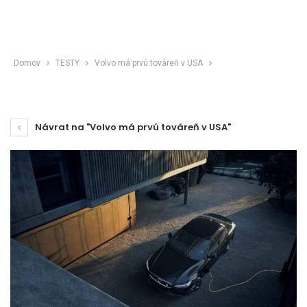
Domov
TESTY
Volvo má prvú továreň v USA
Návrat na "Volvo má prvú továreň v USA"