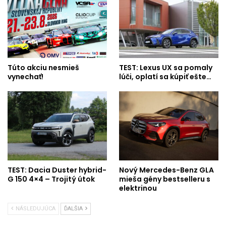
Túto akciu nesmieš
TEST: Lexus UX sa pomaly
vynechať!
lúči, oplatí sa kúpiť ešte…
TEST: Dacia Duster hybrid-
Nový Mercedes-Benz GLA
G 150 4×4 – Trojitý útok
mieša gény bestselleru s
elektrinou
NÁSLEDUJÚCA
ĎALŠIA