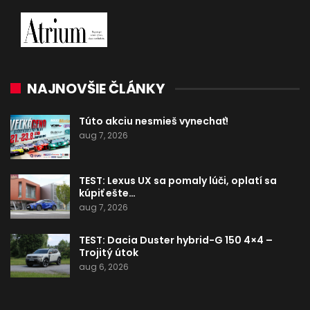
NAJNOVŠIE ČLÁNKY
Túto akciu nesmieš vynechať!
aug 7, 2026
TEST: Lexus UX sa pomaly lúči, oplatí sa
kúpiť ešte…
aug 7, 2026
TEST: Dacia Duster hybrid-G 150 4×4 –
Trojitý útok
aug 6, 2026