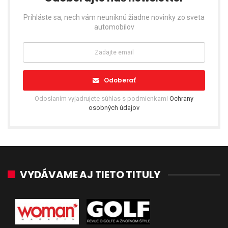
Prihláste sa, nech vám neuniknú žiadne novinky zo sveta
automobilov
Odoberať
Odoslaním vyjadrujete súhlas s podmienkami
Ochrany
osobných údajov
VYDÁVAME AJ TIETO TITULY