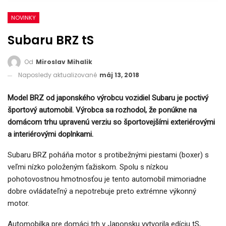
NOVINKY
Subaru BRZ tS
Od
Miroslav Mihalik
Naposledy aktualizované
máj 13, 2018
Model BRZ od japonského výrobcu vozidiel Subaru je poctivý
športový automobil. Výrobca sa rozhodol, že ponúkne na
domácom trhu upravenú verziu so športovejšími exteriérovými
a interiérovými doplnkami.
Subaru BRZ poháňa motor s protibežnými piestami (boxer) s
veľmi nízko položeným ťažiskom. Spolu s nízkou
pohotovostnou hmotnosťou je tento automobil mimoriadne
dobre ovládateľný a nepotrebuje preto extrémne výkonný
motor.
Automobilka pre domáci trh v Japonsku vytvorila edíciu tS,