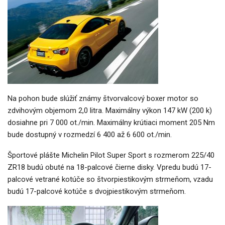
Na pohon bude slúžiť známy štvorvalcový boxer motor so
zdvihovým objemom 2,0 litra. Maximálny výkon 147 kW (200 k)
dosiahne pri 7 000 ot./min. Maximálny krútiaci moment 205 Nm
bude dostupný v rozmedzí 6 400 až 6 600 ot./min.
Športové plášte Michelin Pilot Super Sport s rozmerom 225/40
ZR18 budú obuté na 18-palcové čierne disky. Vpredu budú 17-
palcové vetrané kotúče so štvorpiestikovým strmeňom, vzadu
budú 17-palcové kotúče s dvojpiestikovým strmeňom.