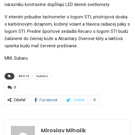
nárazníku kontrastne dopĺňajú LED denné svetlomety.
V interiéri pribudne tachometer s logom STI, prístrojová doska
s karbónovým dizajnom, kožený volant a hlavica radiacej páky s
logom STI. Predné športové sedadlá Recaro s logom STI budú
čalúnené do čiernej kože a Alcantary. Dverové lišty a lakťová
opierka budú mať červené prešívanie.
MM, Subaru
BRZ tS
Subaru
0
Facebook
Twitter
Zdieľať
Miroslav Mihalik