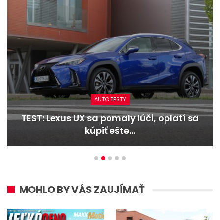
AUTO TESTY
 sa pomaly lúči, oplatí sa
TEST: Dacia D
kúpiť ešte…
MOHLO BY VÁS ZAUJÍMAŤ