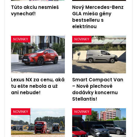
Túto akciu nesmieš
Nový Mercedes-Benz
vynechať!
GLA mieša gény
bestselleru s
elektrinou
NOVINKY
NOVINKY
Lexus NX za cenu, aká
Smart Compact Van
tu ešte nebola a už
– Nové plechové
ani nebude!
dodávky koncernu
Stellantis!
NOVINKY
NOVINKY