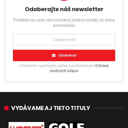
Odoberajte náš newsletter
Prihláste sa, nech vám neuniknú žiadne novinky zo sveta
automobilov
Odoberať
Odoslaním vyjadrujete súhlas s podmienkami
Ochrany
osobných údajov
VYDÁVAME AJ TIETO TITULY