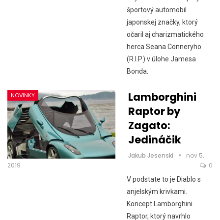
športový automobil
japonskej značky, ktorý
očaril aj charizmatického
herca Seana Conneryho
(R.I.P.) v úlohe Jamesa
Bonda.
Lamborghini
NOVINKY
Raptor by
Zagato:
Jedináčik
Jakub Jesenski
nov 5,
2019
0
V podstate to je Diablo s
anjelským krivkami.
Koncept Lamborghini
Raptor, ktorý navrhlo