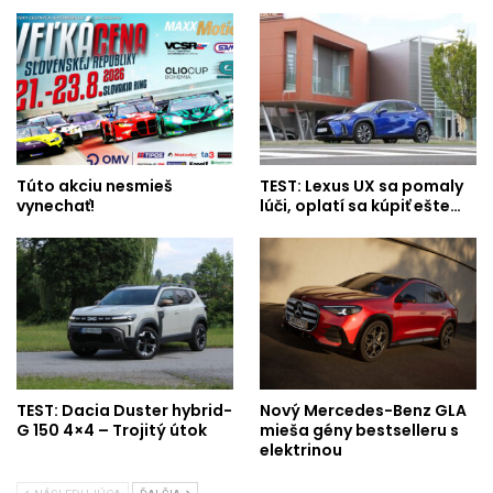
Túto akciu nesmieš
TEST: Lexus UX sa pomaly
vynechať!
lúči, oplatí sa kúpiť ešte…
TEST: Dacia Duster hybrid-
Nový Mercedes-Benz GLA
G 150 4×4 – Trojitý útok
mieša gény bestselleru s
elektrinou