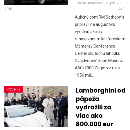
Jakub Jesenski
jún 20,
2018
0
Aukčný dom RM Sotheby´s
pripravil na augustovú
výročnú akciu v
renovovanom kalifornskom
Monterey Conference
Center skutočnú lahôdku.
Dvojdverové kupé Maserati
A6G/2000 Zagato z roku
1956 má…
Lamborghini od
NOVINKY
pápeža
vydražili za
viac ako
800.000 eur