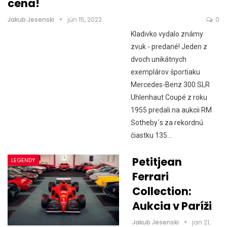
cena!
Jakub Jesenski
jún 15, 2022
0
Kladivko vydalo známy
zvuk - predané! Jeden z
dvoch unikátnych
exemplárov športiaku
Mercedes-Benz 300 SLR
Uhlenhaut Coupé z roku
1955 predali na aukcii RM
Sotheby´s za rekordnú
čiastku 135…
Petitjean
LEGENDY
Ferrari
Collection:
Aukcia v Paríži
Jakub Jesenski
jan 21,