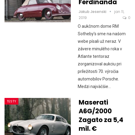
Ferdinanda
Jakub Jesenski
jan 11,
2019
0
O aukčnom dome RM
Sotheby’s sme na našom
webe písali už neraz. V
závere minulého roka v
Atlante tentoraz
zorganizoval aukciu pri
príležitosti 70. výročia
automobilov Porsche.
Medzi najväčšie…
Maserati
TESTY
A6G/2000
Zagato za 5,4
mil. €