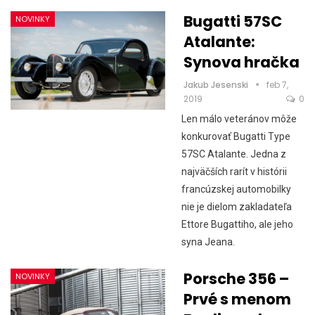
Bugatti 57SC
NOVINKY
Atalante:
Synova hračka
Jakub Jesenski
feb 7,
2019
0
Len málo veteránov môže
konkurovať Bugatti Type
57SC Atalante. Jedna z
najväčších rarít v histórii
francúzskej automobilky
nie je dielom zakladateľa
Ettore Bugattiho, ale jeho
syna Jeana.
Porsche 356 –
NOVINKY
Prvé s menom