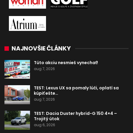
NAJNOVŠIE ČLÁNKY
Túto akciu nesmieš vynechať!
aug 7, 2026
TEST: Lexus UX sa pomaly lúči, oplatí sa
kúpiť ešte…
aug 7, 2026
TEST: Dacia Duster hybrid-G 150 4×4 –
Trojitý útok
aug 6, 2026