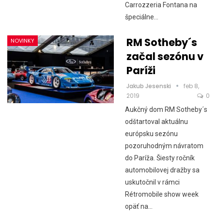
Carrozzeria Fontana na
špeciálne…
RM Sotheby´s
NOVINKY
začal sezónu v
Paríži
Jakub Jesenski
feb 8,
2019
0
Aukčný dom RM Sotheby´s
odštartoval aktuálnu
európsku sezónu
pozoruhodným návratom
do Paríža. Šiesty ročník
automobilovej dražby sa
uskutočnil v rámci
Rétromobile show week
opäť na…