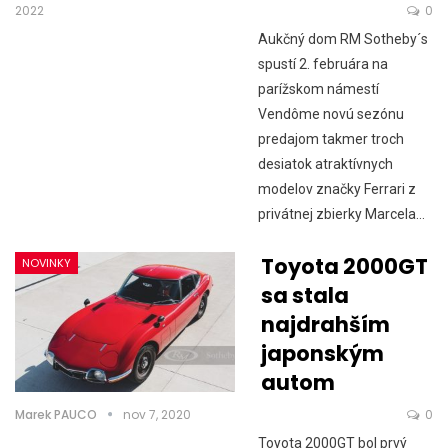
2022
0
Aukčný dom RM Sotheby´s
spustí 2. februára na
parížskom námestí
Vendôme novú sezónu
predajom takmer troch
desiatok atraktívnych
modelov značky Ferrari z
privátnej zbierky Marcela…
Toyota 2000GT
NOVINKY
sa stala
najdrahším
japonským
autom
Marek PAUCO
nov 7, 2020
0
Toyota 2000GT bol prvý