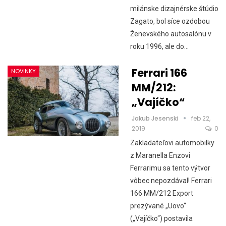
milánske dizajnérske štúdio
Zagato, bol síce ozdobou
Ženevského autosalónu v
roku 1996, ale do…
Ferrari 166
NOVINKY
MM/212:
„Vajíčko“
Jakub Jesenski
feb 22,
2019
0
Zakladateľovi automobilky
z Maranella Enzovi
Ferrarimu sa tento výtvor
vôbec nepozdával! Ferrari
166 MM/212 Export
prezývané „Uovo“
(„Vajíčko“) postavila