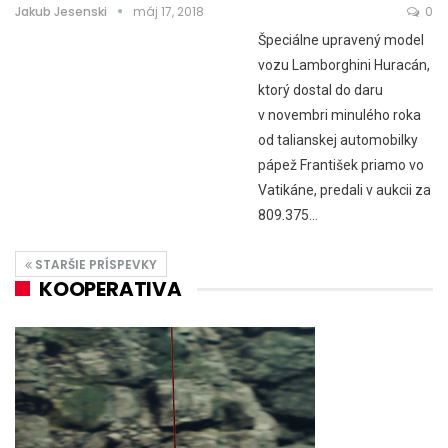
Jakub Jesenski
máj 17, 2018
0
Špeciálne upravený model
vozu Lamborghini Huracán,
ktorý dostal do daru
v novembri minulého roka
od talianskej automobilky
pápež František priamo vo
Vatikáne, predali v aukcii za
809.375…
STARŠIE PRÍSPEVKY
KOOPERATIVA