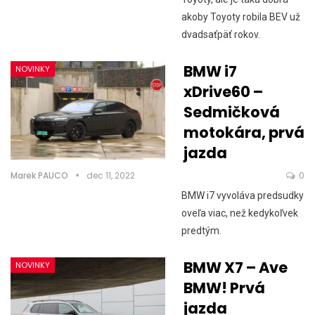
akoby Toyoty robila BEV už
dvadsaťpäť rokov.
BMW i7
NOVINKY
xDrive60 –
Sedmičková
motokára, prvá
jazda
Marek PAUCO
dec 11, 2022
0
BMW i7 vyvoláva predsudky
oveľa viac, než kedykoľvek
predtým.
BMW X7 – Ave
NOVINKY
BMW! Prvá
jazda