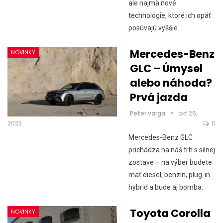
ale najmä nové
technológie, ktoré ich opäť
posúvajú vyššie.
Mercedes-Benz
NOVINKY
GLC – Úmysel
alebo náhoda?
Prvá jazda
Peter varga
okt 26,
2022
0
Mercedes-Benz GLC
prichádza na náš trh s silnej
zostave – na výber budete
mať diesel, benzín, plug-in
hybrid a bude aj bomba.
Toyota Corolla
NOVINKY