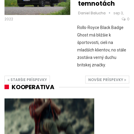
temnotách
Daniel Balucha
sep 3,
2022
0
Rolls-Royce Black Badge
Ghost má bližšie k
športovosti, cieli na
mladších klientov, no stále
zostáva verný duchu
britskej značky.
STARŠIE PRÍSPEVKY
NOVŠIE PRÍSPEVKY
KOOPERATIVA