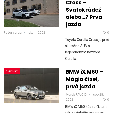
Cross –
Svätokrádež
alebo…? Prvá
jazda
Peter varga
okt 14, 2022
0
Toyota Corolla Cross je prvé
skutočné SUV s
legendárnym názvom
Corolla.
BMW iX M60 –
NOVINKY
Mágia čísel,
prvá jazda
Marek PAUCO
sep 28,
2022
0
BMW iX M60 kúzli s číslami
tak, že dokáže miestami