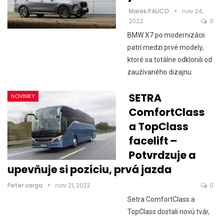
Marek PAUCO
nov 24,
2022
0
BMW X7 po modernizácii
patrí medzi prvé modely,
ktoré sa totálne odklonili od
zaužívaného dizajnu.
SETRA
NOVINKY
ComfortClass
a TopClass
facelift –
Potvrdzuje a
upevňuje si pozíciu, prvá jazda
Peter varga
nov 21, 2022
0
Setra ComfortClass a
TopClass dostali novú tvár,