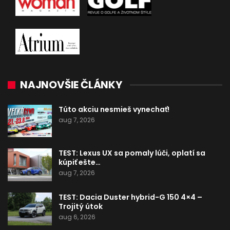
NAJNOVŠIE ČLÁNKY
Túto akciu nesmieš vynechať!
aug 7, 2026
TEST: Lexus UX sa pomaly lúči, oplatí sa
kúpiť ešte…
aug 7, 2026
TEST: Dacia Duster hybrid-G 150 4×4 –
Trojitý útok
aug 6, 2026