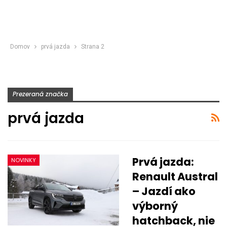
Domov
prvá jazda
Strana 2
Prezeraná značka
prvá jazda
Prvá jazda:
NOVINKY
Renault Austral
– Jazdí ako
výborný
hatchback, nie