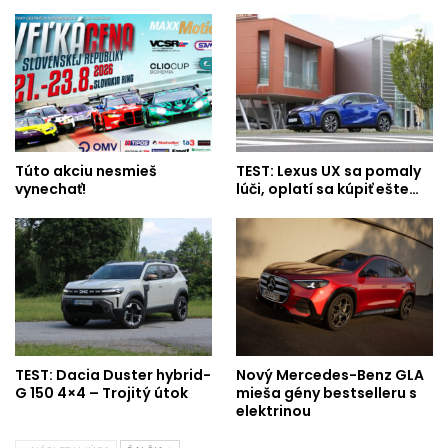
Túto akciu nesmieš
TEST: Lexus UX sa pomaly
vynechať!
lúči, oplatí sa kúpiť ešte…
TEST: Dacia Duster hybrid-
Nový Mercedes-Benz GLA
G 150 4×4 – Trojitý útok
mieša gény bestselleru s
elektrinou