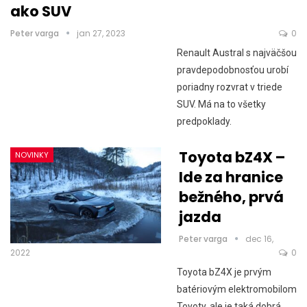
ako SUV
Peter varga
jan 27, 2023
0
Renault Austral s najväčšou
pravdepodobnosťou urobí
poriadny rozvrat v triede
SUV. Má na to všetky
predpoklady.
Toyota bZ4X –
NOVINKY
Ide za hranice
bežného, prvá
jazda
Peter varga
dec 16,
2022
0
Toyota bZ4X je prvým
batériovým elektromobilom
Toyoty, ale je taká dobrá