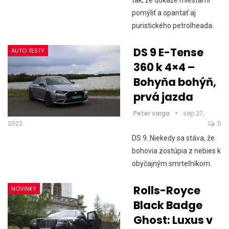
pomýliť a opantať aj
puristického petrolheada.
DS 9 E-Tense
AUTO TESTY
360 k 4×4 –
Bohyňa bohýň,
prvá jazda
Peter varga
sep 27,
2022
0
DS 9. Niekedy sa stáva, že
bohovia zostúpia z nebies k
obyčajným smrteľníkom.
Rolls-Royce
NOVINKY
Black Badge
Ghost: Luxus v