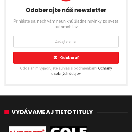
Odoberajte náš newsletter
Prihláste sa, nech vám neuniknú žiadne novinky zo sveta
automobilov
Odoberať
Odoslaním vyjadrujete súhlas s podmienkami
Ochrany
osobných údajov
VYDÁVAME AJ TIETO TITULY