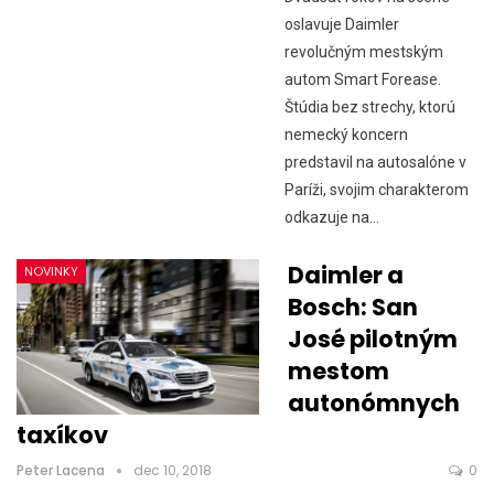
oslavuje Daimler
revolučným mestským
autom Smart Forease.
Štúdia bez strechy, ktorú
nemecký koncern
predstavil na autosalóne v
Paríži, svojim charakterom
odkazuje na…
Daimler a
NOVINKY
Bosch: San
José pilotným
mestom
autonómnych
taxíkov
Peter Lacena
dec 10, 2018
0