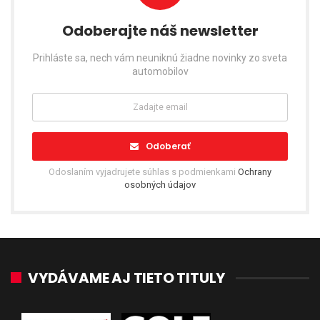
Odoberajte náš newsletter
Prihláste sa, nech vám neuniknú žiadne novinky zo sveta
automobilov
Odoberať
Odoslaním vyjadrujete súhlas s podmienkami
Ochrany
osobných údajov
VYDÁVAME AJ TIETO TITULY