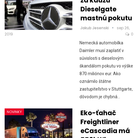
za kauzu
Dieselgate
mastnú pokutu
Jakub Jesenski
sep 26,
2019
0
Nemecká automobilka
Daimler musí zaplatiť v
súvislosti s dieselovým
škandálom pokutu vo výške
870 miliónov eur. Ako
oznámilo štátne
zastupiteľstvo v Stuttgarte,
dôvodom je chybná…
Eko-ťahač
NOVINKY
Freightliner
eCascadia má