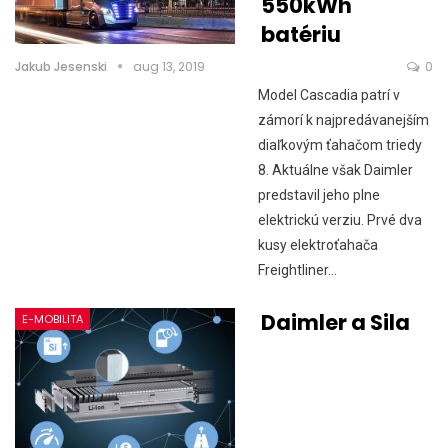
550kWh
batériu
Jakub Jesenski
aug 13, 2019
0
Model Cascadia patrí v
zámorí k najpredávanejším
diaľkovým ťahačom triedy
8. Aktuálne však Daimler
predstavil jeho plne
elektrickú verziu. Prvé dva
kusy elektroťahača
Freightliner…
Daimler a Sila
E-MOBILITA