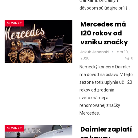
článkami. Oficiálnym
dôvodom sú údajne príliš…
Mercedes má
NOVINKY
120 rokov od
vzniku značky
Jakub Jesenski
apr 10,
2020
0
Nemecký koncern Daimler
má dôvod na oslavu. V tejto
sezóne totiž uplynie už 120
rokov od zrodenia
svetoznámej a
renomovanej značky
Mercedes.
Daimler zaplatí
NOVINKY