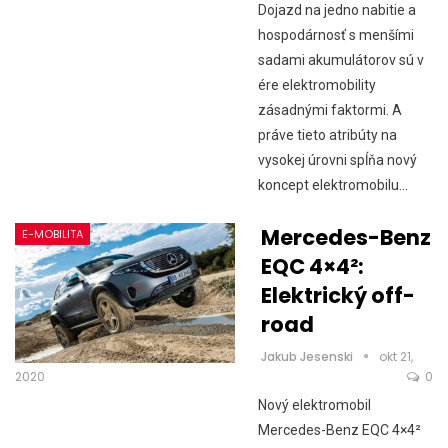
Dojazd na jedno nabitie a
hospodárnosť s menšími
sadami akumulátorov sú v
ére elektromobility
zásadnými faktormi. A
práve tieto atribúty na
vysokej úrovni spĺňa nový
koncept elektromobilu…
Mercedes-Benz
E-MOBILITA
EQC 4×4²:
Elektrický off-
road
Jakub Jesenski
okt 21,
2020
0
Nový elektromobil
Mercedes-Benz EQC 4×4²