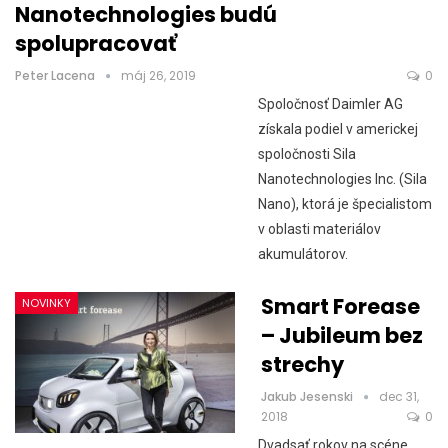
Nanotechnologies budú
spolupracovať
Peter Lacena
máj 26, 2019
0
Spoločnosť Daimler AG
získala podiel v americkej
spoločnosti Sila
Nanotechnologies Inc. (Sila
Nano), ktorá je špecialistom
v oblasti materiálov
akumulátorov.
Smart Forease
NOVINKY
– Jubileum bez
strechy
Jakub Jesenski
dec 31,
2018
0
Dvadsať rokov na scéne