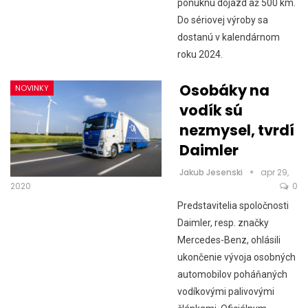
ponúknu dojazd až 500 km.
Do sériovej výroby sa
dostanú v kalendárnom
roku 2024.
Osobáky na
NOVINKY
vodík sú
nezmysel, tvrdí
Daimler
Jakub Jesenski
apr 29,
2020
0
Predstavitelia spoločnosti
Daimler, resp. značky
Mercedes-Benz, ohlásili
ukončenie vývoja osobných
automobilov poháňaných
vodíkovými palivovými