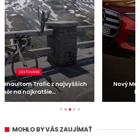
NOVINKY
Nový Mercedes-Benz GLA mieša gény
bestselleru s elektrinou
MOHLO BY VÁS ZAUJÍMAŤ