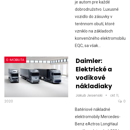
je autom pre každé
dobrodružstvo. Luxusné
vozidlo do zásuvky v
terénnom obutí, ktoré
vzniklo na základoch
konvenčného elektromobilu
EQC, sa však…
Daimler:
E-MOBILITA
Elektrické a
vodíkové
nákladiaky
Jakub Jesenski
okt 11,
2020
0
Batériové nákladné
elektromobily Mercedes-
Benz eActros LongHaul