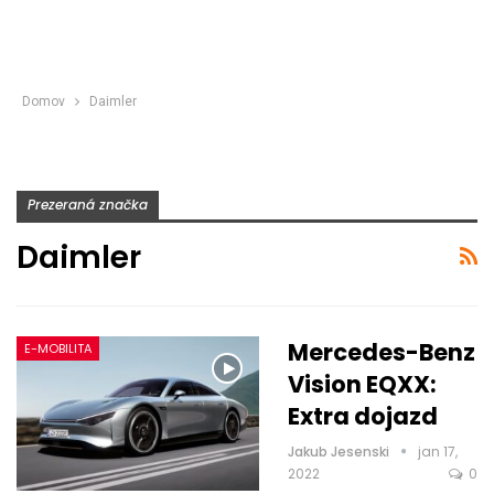
Domov
Daimler
Prezeraná značka
Daimler
Mercedes-Benz
E-MOBILITA
Vision EQXX:
Extra dojazd
Jakub Jesenski
jan 17,
2022
0