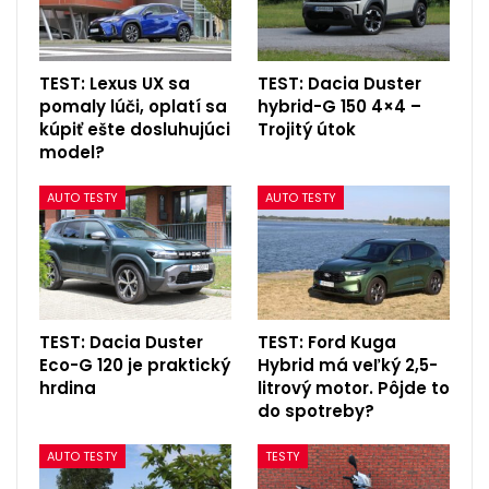
TEST: Lexus UX sa
TEST: Dacia Duster
pomaly lúči, oplatí sa
hybrid-G 150 4×4 –
kúpiť ešte dosluhujúci
Trojitý útok
model?
AUTO TESTY
AUTO TESTY
TEST: Dacia Duster
TEST: Ford Kuga
Eco-G 120 je praktický
Hybrid má veľký 2,5-
hrdina
litrový motor. Pôjde to
do spotreby?
AUTO TESTY
TESTY