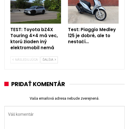
TEST: Toyota bZ4X
Test: Piaggio Medley
Touring 4×4 má vec,
125 je dobré, ale to
ktorú žiaden iný
nestačí…
elektromobil nemá
NÁSLEDUJÚCA
ĎALŠIA
PRIDAŤ KOMENTÁR
Vaša emailová adresa nebude zverejnená.