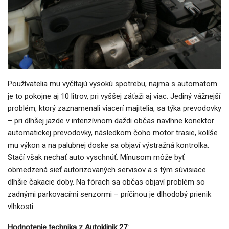
Používatelia mu vyčítajú vysokú spotrebu, najmä s automatom
je to pokojne aj 10 litrov, pri vyššej záťaži aj viac. Jediný vážnejší
problém, ktorý zaznamenali viacerí majitelia, sa týka prevodovky
– pri dlhšej jazde v intenzívnom daždi občas navlhne konektor
automatickej prevodovky, následkom čoho motor trasie, kolíše
mu výkon a na palubnej doske sa objaví výstražná kontrolka.
Stačí však nechať auto vyschnúť. Mínusom môže byť
obmedzená sieť autorizovaných servisov a s tým súvisiace
dlhšie čakacie doby. Na fórach sa občas objaví problém so
zadnými parkovacími senzormi – príčinou je dlhodobý prienik
vlhkosti.
Hodnotenie technika z Autoklinik 27: