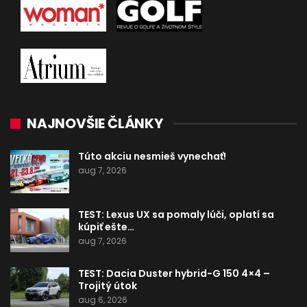
NAJNOVŠIE ČLÁNKY
Túto akciu nesmieš vynechať!
aug 7, 2026
TEST: Lexus UX sa pomaly lúči, oplatí sa
kúpiť ešte…
aug 7, 2026
TEST: Dacia Duster hybrid-G 150 4×4 –
Trojitý útok
aug 6, 2026