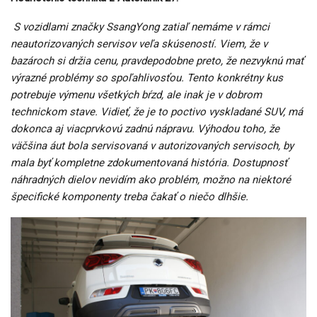
S vozidlami značky SsangYong zatiaľ nemáme v rámci
neautorizovaných servisov veľa skúseností. Viem, že v
bazároch si držia cenu, pravdepodobne preto, že nezvyknú mať
výrazné problémy so spoľahlivosťou. Tento konkrétny kus
potrebuje výmenu všetkých bŕzd, ale inak je v dobrom
technickom stave. Vidieť, že je to poctivo vyskladané SUV, má
dokonca aj viacprvkovú zadnú nápravu. Výhodou toho, že
väčšina áut bola servisovaná v autorizovaných servisoch, by
mala byť kompletne zdokumentovaná história. Dostupnosť
náhradných dielov nevidím ako problém, možno na niektoré
špecifické komponenty treba čakať o niečo dlhšie.