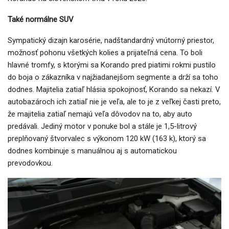
Také normálne SUV
Sympatický dizajn karosérie, nadštandardný vnútorný priestor,
možnosť pohonu všetkých kolies a prijateľná cena. To boli
hlavné tromfy, s ktorými sa Korando pred piatimi rokmi pustilo
do boja o zákazníka v najžiadanejšom segmente a drží sa toho
dodnes. Majitelia zatiaľ hlásia spokojnosť, Korando sa nekazí. V
autobazároch ich zatiaľ nie je veľa, ale to je z veľkej časti preto,
že majitelia zatiaľ nemajú veľa dôvodov na to, aby auto
predávali. Jediný motor v ponuke bol a stále je 1,5-litrový
preplňovaný štvorvalec s výkonom 120 kW (163 k), ktorý sa
dodnes kombinuje s manuálnou aj s automatickou
prevodovkou.