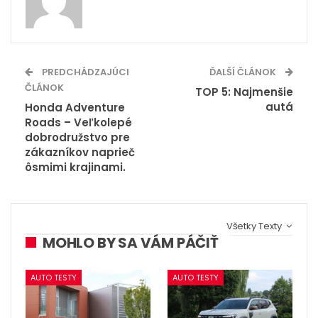
PREDCHÁDZAJÚCI
ĎALŠÍ ČLÁNOK
ČLÁNOK
TOP 5: Najmenšie
autá
Honda Adventure
Roads – Veľkolepé
dobrodružstvo pre
zákazníkov naprieč
ôsmimi krajinami.
Všetky Texty
MOHLO BY SA VÁM PÁČIŤ
AUTO TESTY
AUTO TESTY