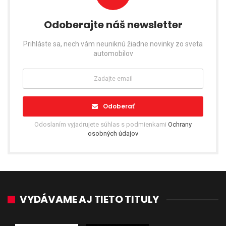
Odoberajte náš newsletter
Prihláste sa, nech vám neuniknú žiadne novinky zo sveta
automobilov
Odoberať
Odoslaním vyjadrujete súhlas s podmienkami
Ochrany
osobných údajov
VYDÁVAME AJ TIETO TITULY