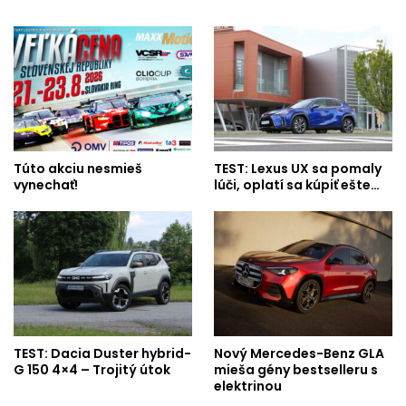
Túto akciu nesmieš
TEST: Lexus UX sa pomaly
vynechať!
lúči, oplatí sa kúpiť ešte…
TEST: Dacia Duster hybrid-
Nový Mercedes-Benz GLA
G 150 4×4 – Trojitý útok
mieša gény bestselleru s
elektrinou