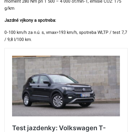
moment 280 Nm pri 1 500 – 4 000 ot.min-1, emisie CO2: 175
g/km
Jazdné výkony a spotreba:
0-100 km/h za n.ú. s, vmax=193 km/h, spotreba WLTP / test 7,7
/ 9,8 l/100 km.