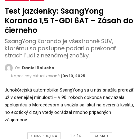
Test jazdenky: SsangYong
Korando 1,5 T-GDI 6AT – Zásah do
čierneho
SsangYong Korando je všestranné SUV,
ktorému sa postupne podarilo prekonať
strach ľudí z neznámej značky.
Od
Daniel Balucha
Naposledy aktualizované
jún 10, 2025
Juhokórejská automobilka SsangYong sa u nás snažila preraziť
už v dávnejšej minulosti – v 90. rokoch dokonca nadviazala
spoluprácu s Mercedesom a snažila sa lákať na overenú kvalitu,
no exotický dizajn vtedy odrádzal mnoho prípadných
záujemcov.
NÁSLEDUJÚCA
ĎALŠIA
1
z
24