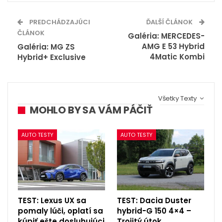
PREDCHÁDZAJÚCI
ĎALŠÍ ČLÁNOK
ČLÁNOK
Galéria: MERCEDES-
AMG E 53 Hybrid
Galéria: MG ZS
4Matic Kombi
Hybrid+ Exclusive
Všetky Texty
MOHLO BY SA VÁM PÁČIŤ
AUTO TESTY
AUTO TESTY
TEST: Lexus UX sa
TEST: Dacia Duster
pomaly lúči, oplatí sa
hybrid-G 150 4×4 –
kúpiť ešte dosluhujúci
Trojitý útok