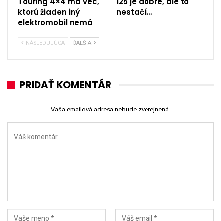
Touring 4×4 má vec,
125 je dobré, ale to
ktorú žiaden iný
nestačí…
elektromobil nemá
NÁSLEDUJÚCA
ĎALŠIA
PRIDAŤ KOMENTÁR
Vaša emailová adresa nebude zverejnená.