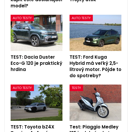
model?
AUTO TESTY
AUTO TESTY
TEST: Dacia Duster
TEST: Ford Kuga
Eco-G 120 je praktický
Hybrid má veľký 2,5-
hrdina
litrový motor. Pôjde to
do spotreby?
AUTO TESTY
TESTY
TEST: Toyota bZ4X
Test: Piaggio Medley