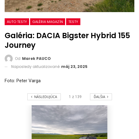
AUTO TESTY
GALÉRIA MAGAZÍN
TESTY
Galéria: DACIA Bigster Hybrid 155
Journey
Od
Marek PAUCO
Naposledy aktualizované
máj 23, 2025
Foto: Peter Varga
NÁSLEDUJÚCA
ĎALŠIA
1
z
139