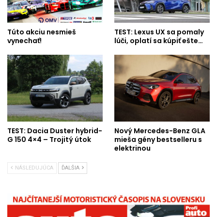
Túto akciu nesmieš
TEST: Lexus UX sa pomaly
vynechať!
lúči, oplatí sa kúpiť ešte…
TEST: Dacia Duster hybrid-
Nový Mercedes-Benz GLA
G 150 4×4 – Trojitý útok
mieša gény bestselleru s
elektrinou
NÁSLEDUJÚCA
ĎALŠIA