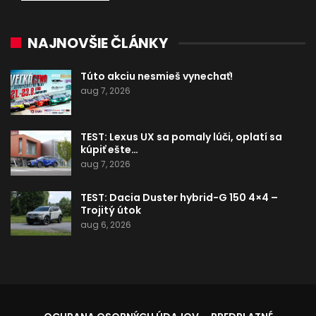
NAJNOVŠIE ČLÁNKY
Túto akciu nesmieš vynechať!
aug 7, 2026
TEST: Lexus UX sa pomaly lúči, oplatí sa
kúpiť ešte…
aug 7, 2026
TEST: Dacia Duster hybrid-G 150 4×4 –
Trojitý útok
aug 6, 2026