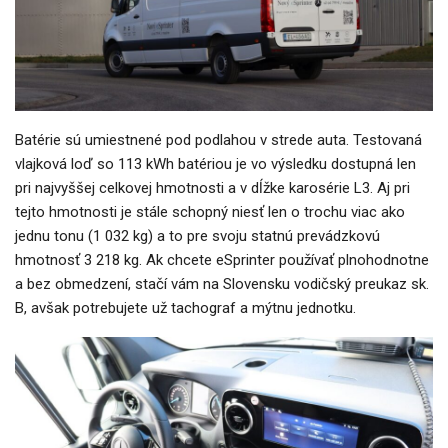
Batérie sú umiestnené pod podlahou v strede auta. Testovaná
vlajková loď so 113 kWh batériou je vo výsledku dostupná len
pri najvyššej celkovej hmotnosti a v dĺžke karosérie L3. Aj pri
tejto hmotnosti je stále schopný niesť len o trochu viac ako
jednu tonu (1 032 kg) a to pre svoju statnú prevádzkovú
hmotnosť 3 218 kg. Ak chcete eSprinter používať plnohodnotne
a bez obmedzení, stačí vám na Slovensku vodičský preukaz sk.
B, avšak potrebujete už tachograf a mýtnu jednotku.