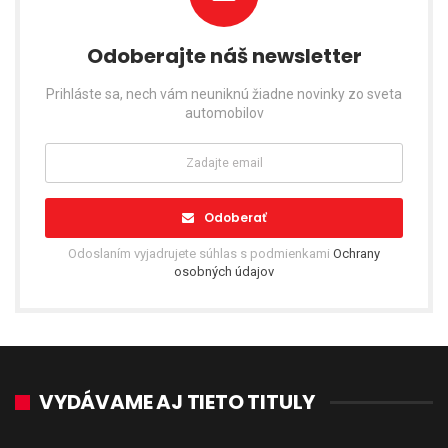
Odoberajte náš newsletter
Prihláste sa, nech vám neuniknú žiadne novinky zo sveta
automobilov
Odoberať
Odoslaním vyjadrujete súhlas s podmienkami
Ochrany
osobných údajov
VYDÁVAME AJ TIETO TITULY