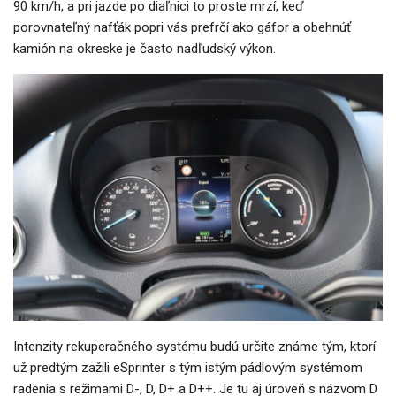
90 km/h, a pri jazde po diaľnici to proste mrzí, keď
porovnateľný nafťák popri vás prefrčí ako gáfor a obehnúť
kamión na okreske je často nadľudský výkon.
Intenzity rekuperačného systému budú určite známe tým, ktorí
už predtým zažili eSprinter s tým istým pádlovým systémom
radenia s režimami D-, D, D+ a D++. Je tu aj úroveň s názvom D