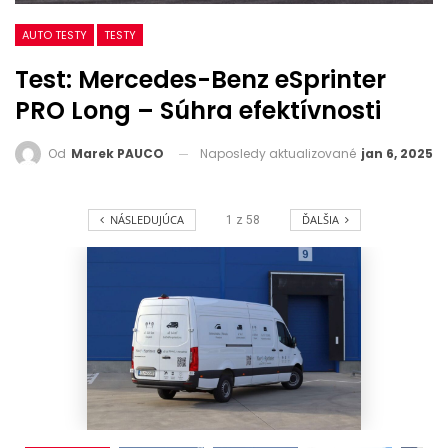
AUTO TESTY
TESTY
Test: Mercedes-Benz eSprinter
PRO Long – Súhra efektívnosti
Naposledy aktualizované
jan 6, 2025
Od
Marek PAUCO
NÁSLEDUJÚCA
ĎALŠIA
1
z
58