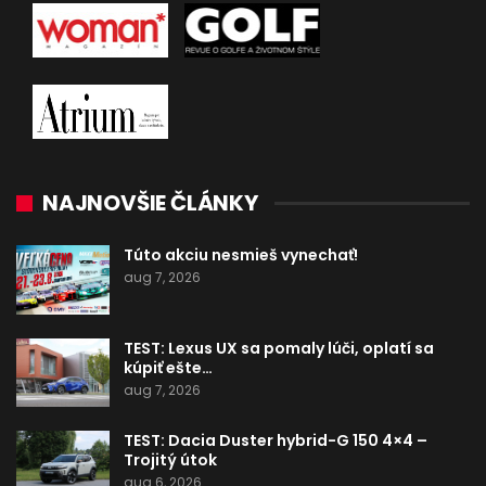
NAJNOVŠIE ČLÁNKY
Túto akciu nesmieš vynechať!
aug 7, 2026
TEST: Lexus UX sa pomaly lúči, oplatí sa
kúpiť ešte…
aug 7, 2026
TEST: Dacia Duster hybrid-G 150 4×4 –
Trojitý útok
aug 6, 2026