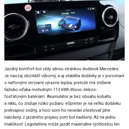
Jazdný komfort bol vždy silnou stránkou dodávok Mercedes.
Je naozaj obzvlášť výborný, a aj stabilita dodávky je v porovnaní
s naftovými verziami výrazne lepšia, pretože má znížené
ťažisko vďaka mohutným 113 kWh lítiovo-železo-
fosfátovým batériám. Akumulátor je bez obsahu kobaltu
a niklu, čo znižuje riziko požiaru. eSprinter je na veľkú dodávku
prekvapivo svižný, a hoci som ho nevedel otestovať plne
naložený, z jazdného prejavu som bol nadšený. Až na jednu
maličkosť. Legislatívne môže jazdiť maximálne rýchlosťou len