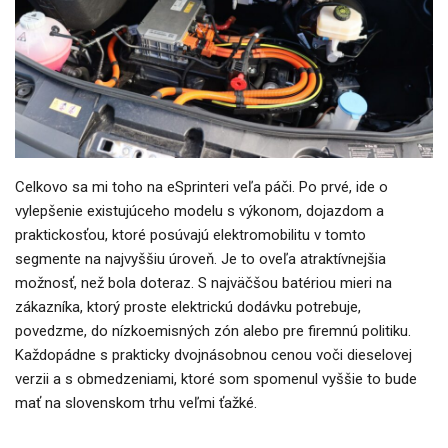
Celkovo sa mi toho na eSprinteri veľa páči. Po prvé, ide o
vylepšenie existujúceho modelu s výkonom, dojazdom a
praktickosťou, ktoré posúvajú elektromobilitu v tomto
segmente na najvyššiu úroveň. Je to oveľa atraktívnejšia
možnosť, než bola doteraz. S najväčšou batériou mieri na
zákazníka, ktorý proste elektrickú dodávku potrebuje,
povedzme, do nízkoemisných zón alebo pre firemnú politiku.
Každopádne s prakticky dvojnásobnou cenou voči dieselovej
verzii a s obmedzeniami, ktoré som spomenul vyššie to bude
mať na slovenskom trhu veľmi ťažké.