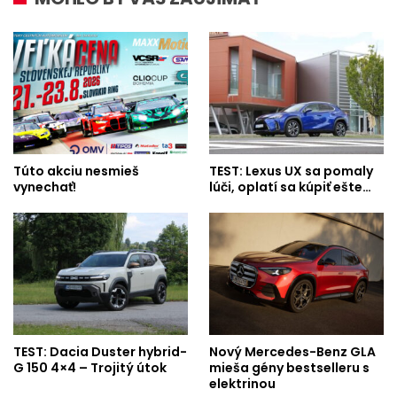
Túto akciu nesmieš
TEST: Lexus UX sa pomaly
vynechať!
lúči, oplatí sa kúpiť ešte…
TEST: Dacia Duster hybrid-
Nový Mercedes-Benz GLA
G 150 4×4 – Trojitý útok
mieša gény bestselleru s
elektrinou