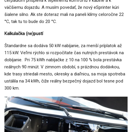
čerpadlom prispieva k tepelnému komfortu v kabíne a k
väčšiemu dojazdu. A musím povedať, že nový eSprinter kúri
šialene silno. Ak ste doteraz mali na paneli klímy celoročne 22
°C, tak tu to bude do 20 °C.
Kalkulačka (ne)pustí
Štandardne sa dodáva 50 kW nabíjanie, za menší príplatok až
115 kW. Veľmi rýchlo si rozpočítate čas nutných prestávok na
dobíjanie. Pri 75 kWh nabíjačke z 10 na 100 % bola prestávka
reálnych 90 minút. V zimnom období, s prázdnou dodávkou,
kde trasy striedali mesto, okresky a diaľnicu, sa moja spotreba
ustálila na 34 kWh, čiže reálny bezpečný dojazd bol tesne pod
300 km.