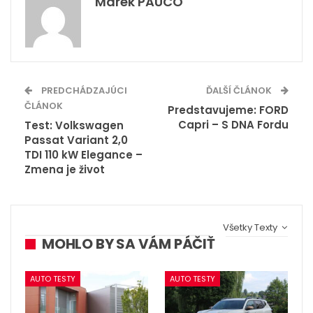
Marek PAUCO
PREDCHÁDZAJÚCI
ĎALŠÍ ČLÁNOK
ČLÁNOK
Predstavujeme: FORD
Capri – S DNA Fordu
Test: Volkswagen
Passat Variant 2,0
TDI 110 kW Elegance –
Zmena je život
Všetky Texty
MOHLO BY SA VÁM PÁČIŤ
AUTO TESTY
AUTO TESTY