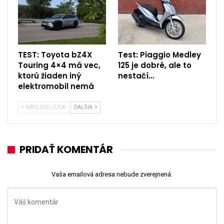
TEST: Toyota bZ4X
Test: Piaggio Medley
Touring 4×4 má vec,
125 je dobré, ale to
ktorú žiaden iný
nestačí…
elektromobil nemá
NÁSLEDUJÚCA
ĎALŠIA
PRIDAŤ KOMENTÁR
Vaša emailová adresa nebude zverejnená.