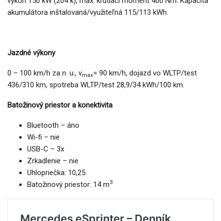
výkon 150 kW (204 k), max. krútiaci moment 400 Nm. Kapacita
akumulátora inštalovaná/využiteľná 115/113 kWh.
Jazdné výkony
0 – 100 km/h za n. u., v
= 90 km/h, dojazd vo WLTP/test
max
436/310 km, spotreba WLTP/test 28,9/34 kWh/100 km.
Batožinový priestor a konektivita
Bluetooth – áno
Wi-fi – nie
USB-C – 3x
Zrkadlenie – nie
Uhlopriečka: 10,25
3
Batožinový priestor: 14 m