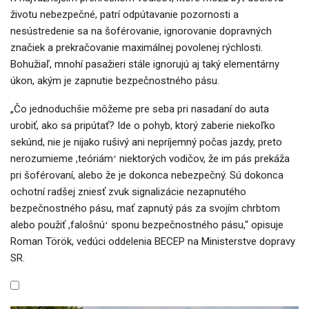
životu nebezpečné, patrí odpútavanie pozornosti a
nesústredenie sa na šoférovanie, ignorovanie dopravných
značiek a prekračovanie maximálnej povolenej rýchlosti.
Bohužiaľ, mnohí pasažieri stále ignorujú aj taký elementárny
úkon, akým je zapnutie bezpečnostného pásu.
„Čo jednoduchšie môžeme pre seba pri nasadaní do auta
urobiť, ako sa pripútať? Ide o pohyb, ktorý zaberie niekoľko
sekúnd, nie je nijako rušivý ani nepríjemný počas jazdy, preto
nerozumieme ,teóriámʻ niektorých vodičov, že im pás prekáža
pri šoférovaní, alebo že je dokonca nebezpečný. Sú dokonca
ochotní radšej zniesť zvuk signalizácie nezapnutého
bezpečnostného pásu, mať zapnutý pás za svojím chrbtom
alebo použiť ,falošnúʻ sponu bezpečnostného pásu,“ opisuje
Roman Török, vedúci oddelenia BECEP na Ministerstve dopravy
SR.