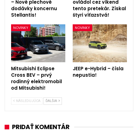
– Nové plechové
ovládol cez víkend
dodávky koncernu
tento pretekár. Získal
Stellantis!
štyri víťazstvá!
NOVINKY
NOVINKY
Mitsubishi Eclipse
JEEP e-Hybrid – čísla
Cross BEV – prvý
nepustia!
rodinný elektromobil
od Mitsubishi!
NÁSLEDUJÚCA
ĎALŠIA
PRIDAŤ KOMENTÁR