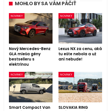
MOHLO BY SA VÁM PÁČIŤ
NOVINKY
NOVINKY
Nový Mercedes-Benz
Lexus NX za cenu, aká
GLA mieša gény
tu ešte nebola a už
bestselleru s
ani nebude!
elektrinou
NOVINKY
NOVINKY
Smart Compact Van
SLOVAKIA RING