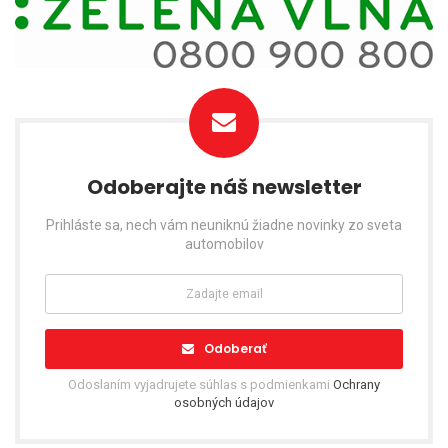
Odoberajte náš newsletter
Prihláste sa, nech vám neuniknú žiadne novinky zo sveta
automobilov
Odoberať
Odoslaním vyjadrujete súhlas s podmienkami
Ochrany
osobných údajov