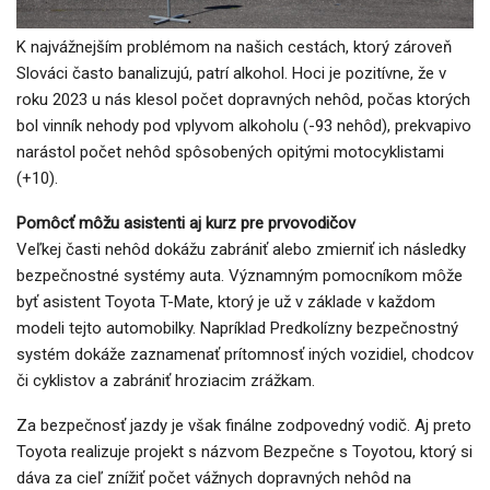
K najvážnejším problémom na našich cestách, ktorý zároveň
Slováci často banalizujú, patrí alkohol. Hoci je pozitívne, že v
roku 2023 u nás klesol počet dopravných nehôd, počas ktorých
bol vinník nehody pod vplyvom alkoholu (-93 nehôd), prekvapivo
narástol počet nehôd spôsobených opitými motocyklistami
(+10).
Pomôcť môžu asistenti aj kurz pre prvovodičov
Veľkej časti nehôd dokážu zabrániť alebo zmierniť ich následky
bezpečnostné systémy auta. Významným pomocníkom môže
byť asistent Toyota T-Mate, ktorý je už v základe v každom
modeli tejto automobilky. Napríklad Predkolízny bezpečnostný
systém dokáže zaznamenať prítomnosť iných vozidiel, chodcov
či cyklistov a zabrániť hroziacim zrážkam.
Za bezpečnosť jazdy je však finálne zodpovedný vodič. Aj preto
Toyota realizuje projekt s názvom Bezpečne s Toyotou, ktorý si
dáva za cieľ znížiť počet vážnych dopravných nehôd na