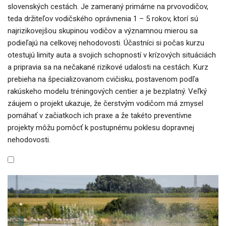
slovenských cestách. Je zameraný primárne na prvovodičov,
teda držiteľov vodičského oprávnenia 1 – 5 rokov, ktorí sú
najrizikovejšou skupinou vodičov a významnou mierou sa
podieľajú na celkovej nehodovosti. Účastníci si počas kurzu
otestujú limity auta a svojich schopností v krízových situáciách
a pripravia sa na nečakané rizikové udalosti na cestách. Kurz
prebieha na špecializovanom cvičisku, postavenom podľa
rakúskeho modelu tréningových centier a je bezplatný. Veľký
záujem o projekt ukazuje, že čerstvým vodičom má zmysel
pomáhať v začiatkoch ich praxe a že takéto preventívne
projekty môžu pomôcť k postupnému poklesu dopravnej
nehodovosti.