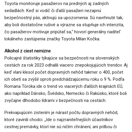
Toyota monitoruje pasažierov na predných aj zadných
sedadlách. Keď si vodič či ďalší pasažieri nezapnú
bezpečnostný pás, aktivujú sa upozornenia. Sú navrhnuté tak,
aby boli dostatočne rušivé a výrazne sa stupňuje ich intenzita,
čo pasažierov motivuje pripútať sa,“ hovorí generálny riaditeľ
lokálneho zastúpenia značky Toyota Milan Kočka.
Alkohol z ciest nemizne
Policajné štatistiky týkajúce sa bezpečnosti na slovenských
cestách za rok 2023 odhalili viacero znepokojujúcich trendov. Aj
keď vlani klesol počet dopravných nehôd takmer o 400, počet
ich obetí sa zvýšil oproti predchádzajúcemu roku o 9 %. Podľa
Romana Töröka ide o trend vo viacerých ďalších krajinách EÚ,
ako napríklad Dánsko, Švédsko, Nemecko či Rakúsko, ktoré boli
zvyčajne dlhodobo lídrami v bezpečnosti na cestách.
Prekvapujúcim zistením je nárast počtu dopravných nehôd,
ktoré zavinili chodci. „Ide o najzraniteľnejších účastníkov
cestnej premávky, ktorí nie sú ničím chránení, ani prilbou či