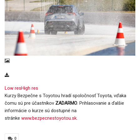
Low res
High res
Kurzy Bezpečne s Toyotou hradí spoločnosť Toyota, vďaka
čomu sú pre účastníkov
ZADARMO
. Prihlasovanie a ďalšie
informácie o kurze sú dostupné na
stránke
www.bezpecnestoyotou.sk
.
0