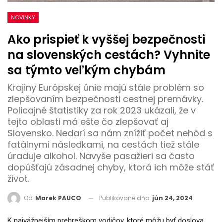
NOVINKY
Ako prispieť k vyššej bezpečnosti
na slovenských cestách? Vyhnite
sa týmto veľkým chybám
Krajiny Európskej únie majú stále problém so
zlepšovaním bezpečnosti cestnej premávky.
Policajné štatistiky za rok 2023 ukázali, že v
tejto oblasti má ešte čo zlepšovať aj
Slovensko. Nedarí sa nám znížiť počet nehôd s
fatálnymi následkami, na cestách tiež stále
úraduje alkohol. Navyše pasažieri sa často
dopúšťajú zásadnej chyby, ktorá ich môže stáť
život.
Publikované dňa
jún 24, 2024
Od
Marek PAUCO
K najvážnejším prehreškom vodičov, ktoré môžu byť doslova