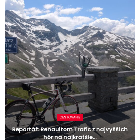
NOVINKY
Nový Mercedes-Benz GLA mieša gény
bestselleru s elektrinou