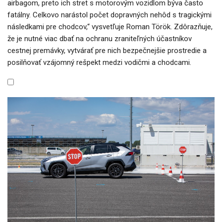
airbagom, preto ich stret s motorovým vozidlom býva často
fatálny. Celkovo narástol počet dopravných nehôd s tragickými
následkami pre chodcov,“ vysvetľuje Roman Török. Zdôrazňuje,
že je nutné viac dbať na ochranu zraniteľných účastníkov
cestnej premávky, vytvárať pre nich bezpečnejšie prostredie a
posilňovať vzájomný rešpekt medzi vodičmi a chodcami.