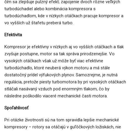
čím sa zlepšuje pulzný efekt; zapojenie dvoch rôzne veľkých
turbodúchadiel alebo kombinácia kompresora s
turbodúchadlom, kde v nízkych otáčkach pracuje kompresor a
vo vyšších už štafetu preberá turbo.
Efektivita
Kompresor je efektívny v nízkych aj vo vyšších otáčkach a tlak
zvyšuje postupne, motor sa tak správa prirodzenejšie. Vo
vysokých otáčkach však už môže byť viac efektívne
turbodúchadlo, ktoré neuberá výkon motoru a má stále
dostatočný prídel výfukových plynov. Samozrejme, je nutná
regulácia, pretože piesty turbomotora by pri vysokých otáčkach
stláčali nasávaný vzduch pod enormným tlakom, čo by
následne poškodilo viaceré mechanické časti motora.
Spoľahlivosť
Pri otázke životnosti sú na tom spravidla lepšie mechanické
kompresory – rotory sa otáčajú v guľôčkových ložiskách, nie