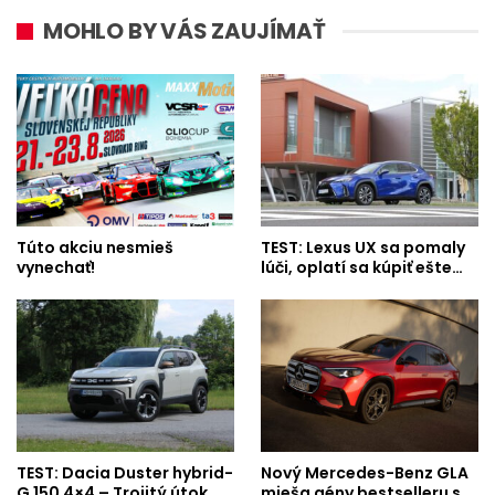
MOHLO BY VÁS ZAUJÍMAŤ
Túto akciu nesmieš
TEST: Lexus UX sa pomaly
vynechať!
lúči, oplatí sa kúpiť ešte…
TEST: Dacia Duster hybrid-
Nový Mercedes-Benz GLA
G 150 4×4 – Trojitý útok
mieša gény bestselleru s