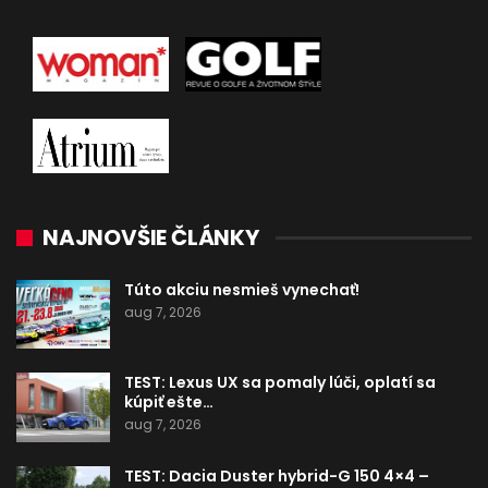
NAJNOVŠIE ČLÁNKY
Túto akciu nesmieš vynechať!
aug 7, 2026
TEST: Lexus UX sa pomaly lúči, oplatí sa
kúpiť ešte…
aug 7, 2026
TEST: Dacia Duster hybrid-G 150 4×4 –