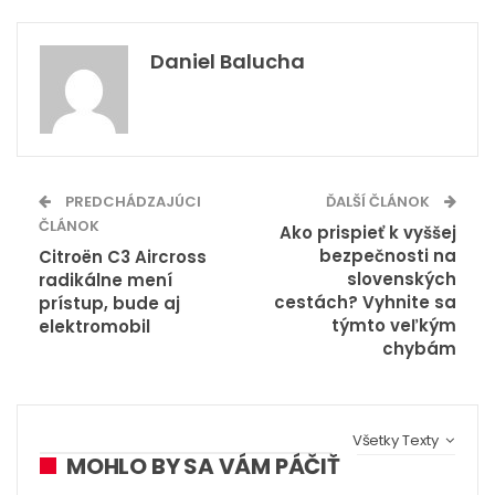
Daniel Balucha
PREDCHÁDZAJÚCI
ĎALŠÍ ČLÁNOK
ČLÁNOK
Ako prispieť k vyššej
bezpečnosti na
Citroën C3 Aircross
slovenských
radikálne mení
cestách? Vyhnite sa
prístup, bude aj
týmto veľkým
elektromobil
chybám
Všetky Texty
MOHLO BY SA VÁM PÁČIŤ