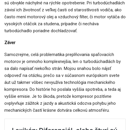
sú obvykle náchylné na rýchle opotrebenie. Pri turbodúchadlách
závisí ich životnosť z veľkej časti od starostlivosti vodiča, ako
často mení motorový olej a vzduchový filter, či motor vytáča do
vysokých otáčok za studena, prípadne či necháva
turbodúchadlo poriadne dochladzovať.
Záver
Samozrejme, celá problematika preplňovania spaľovacích
motorov je omnoho komplexnejšia, len o turbodúchadlách by
sa dalo napísať niekoľko strán. Mojou snahou bolo nájsť
odpoveď na otázku, prečo sa v súčasnom európskom svete
áut už takmer vôbec nevyužíva technológia mechanického
kompresora. Do histórie ho poslala vyššia spotreba, a teda aj
vyššie emisie. Je to škoda, pretože kompresor pozitívne
ovplyvňuje zážitok z jazdy a akustická odozva pohybu jeho
mechanických častí krásne dotvára celkovú atmosféru.