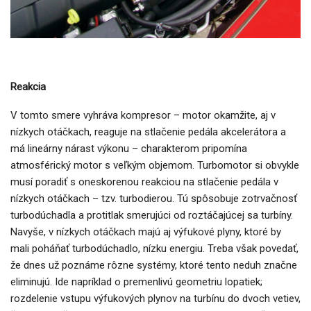
Reakcia
V tomto smere vyhráva kompresor – motor okamžite, aj v
nízkych otáčkach, reaguje na stlačenie pedála akcelerátora a
má lineárny nárast výkonu – charakterom pripomína
atmosférický motor s veľkým objemom. Turbomotor si obvykle
musí poradiť s oneskorenou reakciou na stlačenie pedála v
nízkych otáčkach – tzv. turbodierou. Tú spôsobuje zotrvačnosť
turbodúchadla a protitlak smerujúci od roztáčajúcej sa turbíny.
Navyše, v nízkych otáčkach majú aj výfukové plyny, ktoré by
mali poháňať turbodúchadlo, nízku energiu. Treba však povedať,
že dnes už poznáme rôzne systémy, ktoré tento neduh značne
eliminujú. Ide napríklad o premenlivú geometriu lopatiek;
rozdelenie vstupu výfukových plynov na turbínu do dvoch vetiev,