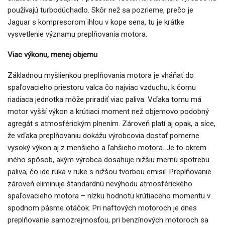
používajú turbodúchadlo. Skôr než sa pozrieme, prečo je
Jaguar s kompresorom ihlou v kope sena, tu je krátke
vysvetlenie významu preplňovania motora.
Viac výkonu, menej objemu
Základnou myšlienkou preplňovania motora je vháňať do
spaľovacieho priestoru valca čo najviac vzduchu, k čomu
riadiaca jednotka môže priradiť viac paliva. Vďaka tomu má
motor vyšší výkon a krútiaci moment než objemovo podobný
agregát s atmosférickým plnením. Zároveň platí aj opak, a síce,
že vďaka preplňovaniu dokážu výrobcovia dostať pomerne
vysoký výkon aj z menšieho a ľahšieho motora. Je to okrem
iného spôsob, akým výrobca dosahuje nižšiu mernú spotrebu
paliva, čo ide ruka v ruke s nižšou tvorbou emisií. Preplňovanie
zároveň eliminuje štandardnú nevýhodu atmosférického
spaľovacieho motora – nízku hodnotu krútiaceho momentu v
spodnom pásme otáčok. Pri naftových motoroch je dnes
preplňovanie samozrejmosťou, pri benzínových motoroch sa