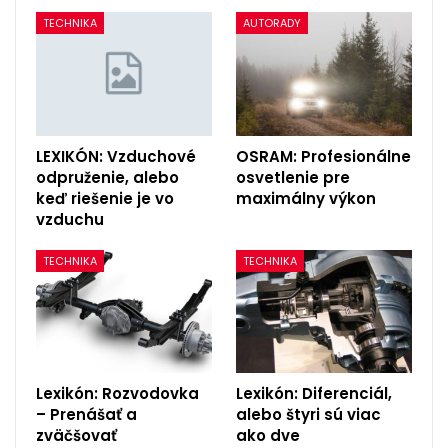
TECHNIKA
AUTORADY
LEXIKÓN: Vzduchové
OSRAM: Profesionálne
odpruženie, alebo
osvetlenie pre
keď riešenie je vo
maximálny výkon
vzduchu
TECHNIKA
TECHNIKA
Lexikón: Rozvodovka
Lexikón: Diferenciál,
– Prenášať a
alebo štyri sú viac
zväčšovať
ako dve