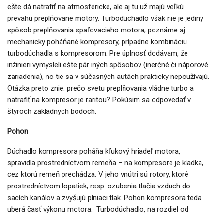
ešte dá natrafiť na atmosférické, ale aj tu už majú veľkú
prevahu preplňované motory. Turbodúchadlo však nie je jediný
spôsob preplňovania spaľovacieho motora, poznáme aj
mechanicky poháňané kompresory, prípadne kombináciu
turbodúchadla s kompresorom. Pre úplnosť dodávam, že
inžinieri vymysleli ešte pár iných spôsobov (inerčné či náporové
zariadenia), no tie sa v súčasných autách prakticky nepoužívajú.
Otázka preto znie: prečo svetu preplňovania vládne turbo a
natrafiť na kompresor je raritou? Pokúsim sa odpovedať v
štyroch základných bodoch.
Pohon
Dúchadlo kompresora poháňa kľukový hriadeľ motora,
spravidla prostredníctvom remeňa – na kompresore je kladka,
cez ktorú remeň prechádza. V jeho vnútri sú rotory, ktoré
prostredníctvom lopatiek, resp. ozubenia tlačia vzduch do
sacích kanálov a zvyšujú plniaci tlak. Pohon kompresora teda
uberá časť výkonu motora. Turbodúchadlo, na rozdiel od