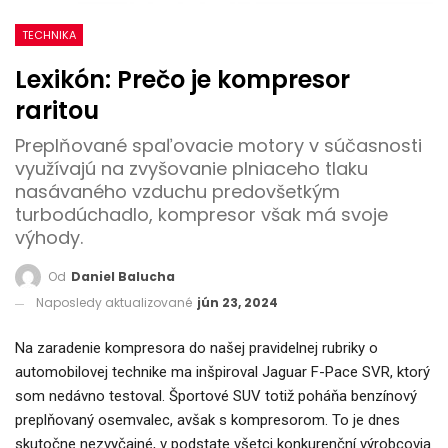
TECHNIKA
Lexikón: Prečo je kompresor
raritou
Preplňované spaľovacie motory v súčasnosti
využívajú na zvyšovanie plniaceho tlaku
nasávaného vzduchu predovšetkým
turbodúchadlo, kompresor však má svoje
výhody.
Od
Daniel Balucha
Naposledy aktualizované
jún 23, 2024
Na zaradenie kompresora do našej pravidelnej rubriky o
automobilovej technike ma inšpiroval Jaguar F-Pace SVR, ktorý
som nedávno testoval. Športové SUV totiž poháňa benzínový
preplňovaný osemvalec, avšak s kompresorom. To je dnes
skutočne nezvyčajné, v podstate všetci konkurenční výrobcovia