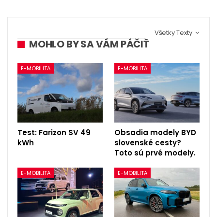
Všetky Texty
MOHLO BY SA VÁM PÁČIŤ
E-MOBILITA
E-MOBILITA
Test: Farizon SV 49
Obsadia modely BYD
kWh
slovenské cesty?
Toto sú prvé modely.
E-MOBILITA
E-MOBILITA