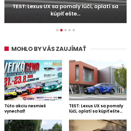
lúči, oplatí sa
TEST: Dacia Duster hybri
…
Trojitý útok
MOHLO BY VÁS ZAUJÍMAŤ
Túto akciu nesmieš
TEST: Lexus UX sa pomaly
vynechať!
lúči, oplatí sa kúpiť ešte…