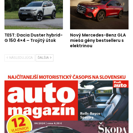
TEST: Dacia Duster hybrid-
Nový Mercedes-Benz GLA
G 150 4×4 – Trojitý útok
mieša gény bestselleru s
elektrinou
NÁSLEDUJÚCA
ĎALŠIA