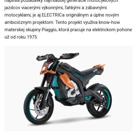
naplnila požiadavky najmladšej generácie motocyklových
jazdcov viacerými výkonnými, ľahkými a zábavnými
motocyklami, je aj ELECTRICa originálnym a úplne novým
ambicióznym projektom. Tento projekt využíva know-how
materskej skupiny Piaggio, ktorá pracuje na elektrickom pohone
už od roku 1975.