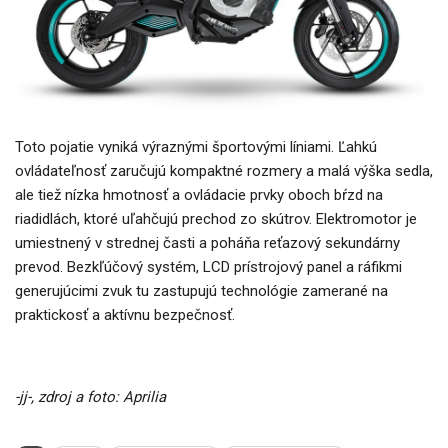
Toto pojatie vyniká výraznými športovými líniami. Ľahkú
ovládateľnosť zaručujú kompaktné rozmery a malá výška sedla,
ale tiež nízka hmotnosť a ovládacie prvky oboch bŕzd na
riadidlách, ktoré uľahčujú prechod zo skútrov. Elektromotor je
umiestnený v strednej časti a poháňa reťazový sekundárny
prevod. Bezkľúčový systém, LCD prístrojový panel a ráfikmi
generujúcimi zvuk tu zastupujú technológie zamerané na
praktickosť a aktívnu bezpečnosť.
-jj-, zdroj a foto: Aprilia