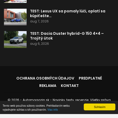
TEST: Lexus UX sa pomaly lúči, oplatí sa
kúpiť ešte…
aug 7, 2026
TEST: Dacia Duster hybrid-G 150 4×4 –
Trojitý útok
aug 6, 2026
OCHRANA OSOBNÝCH ÚDAJOV
PREDPLATNÉ
REKLAMA
KONTAKT
© 2026 - Automagazin.sk - Novinky, testy, recenzie. Všetky práva
vyhradené.
Tento web používa súbory cookies. Prehliadaním webu
Súhlasím
vyjadrujete súhlas s ich používaním.
Viac info
Stránku spravuje:
Instedo.com