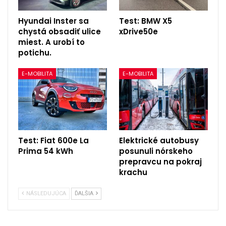
Hyundai Inster sa
Test: BMW X5
chystá obsadiť ulice
xDrive50e
miest. A urobí to
potichu.
E-MOBILITA
E-MOBILITA
Test: Fiat 600e La
Elektrické autobusy
Prima 54 kWh
posunuli nórskeho
prepravcu na pokraj
krachu
NÁSLEDUJÚCA
ĎALŠIA