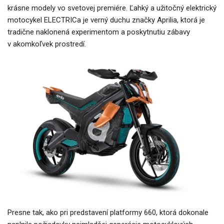
krásne modely vo svetovej premiére. Ľahký a užitočný elektrický
motocykel ELECTRICa je verný duchu značky Aprilia, ktorá je
tradične naklonená experimentom a poskytnutiu zábavy
v akomkoľvek prostredí.
Presne tak, ako pri predstavení platformy 660, ktorá dokonale