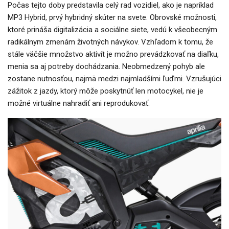
Počas tejto doby predstavila celý rad vozidiel, ako je napríklad
MP3 Hybrid, prvý hybridný skúter na svete. Obrovské možnosti,
ktoré prináša digitalizácia a sociálne siete, vedú k všeobecným
radikálnym zmenám životných návykov. Vzhľadom k tomu, že
stále väčšie množstvo aktivít je možno prevádzkovať na diaľku,
menia sa aj potreby dochádzania. Neobmedzený pohyb ale
zostane nutnosťou, najmä medzi najmladšími ľuďmi. Vzrušujúci
zážitok z jazdy, ktorý môže poskytnúť len motocykel, nie je
možné virtuálne nahradiť ani reprodukovať.