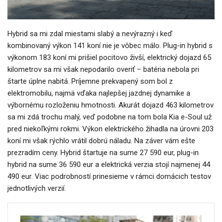
Hybrid sa mi zdal miestami slabý a nevýrazný i keď
kombinovaný výkon 141 koní nie je vôbec málo. Plug-in hybrid s
výkonom 183 koní mi prišiel pocitovo živší, elektrický dojazd 65
kilometrov sa mi však nepodarilo overiť – batéria nebola pri
štarte úplne nabitá. Príjemne prekvapený som bol z
elektromobilu, najmä vďaka najlepšej jazdnej dynamike a
výbornému rozloženiu hmotnosti. Akurát dojazd 463 kilometrov
sa mi zdá trochu malý, veď podobne na tom bola Kia e-Soul už
pred niekoľkými rokmi. Výkon elektrického žihadla na úrovni 203
koní mi však rýchlo vrátil dobrú náladu. Na záver vám ešte
prezradím ceny. Hybrid štartuje na sume 27 590 eur, plug-in
hybrid na sume 36 590 eur a elektrická verzia stojí najmenej 44
490 eur. Viac podrobností prinesieme v rámci domácich testov
jednotlivých verzií.