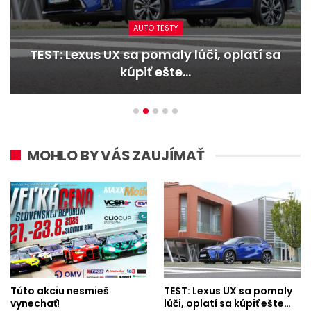
AUTO TESTY
TEST: Dacia Duster hybrid-G 150 4×4 –
Trojitý útok
MOHLO BY VÁS ZAUJÍMAŤ
Túto akciu nesmieš
TEST: Lexus UX sa pomaly
vynechať!
lúči, oplatí sa kúpiť ešte…