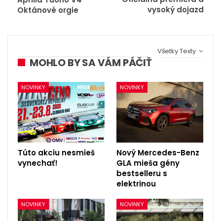
vysoký dojazd
Oktánové orgie
Všetky Texty
MOHLO BY SA VÁM PÁČIŤ
NOVINKY
NOVINKY
Túto akciu nesmieš
Nový Mercedes-Benz
vynechať!
GLA mieša gény
bestselleru s
elektrinou
NOVINKY
NOVINKY