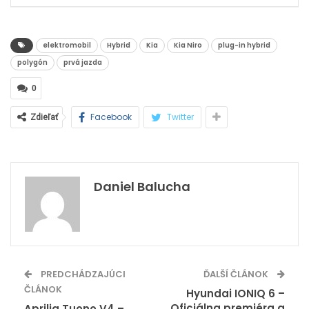
elektromobil
Hybrid
Kia
Kia Niro
plug-in hybrid
polygón
prvá jazda
0
Facebook
Twitter
Zdieľať
Daniel Balucha
PREDCHÁDZAJÚCI
ĎALŠÍ ČLÁNOK
ČLÁNOK
Hyundai IONIQ 6 –
Oficiálna premiéra a
Aprilia Tuono V4 –