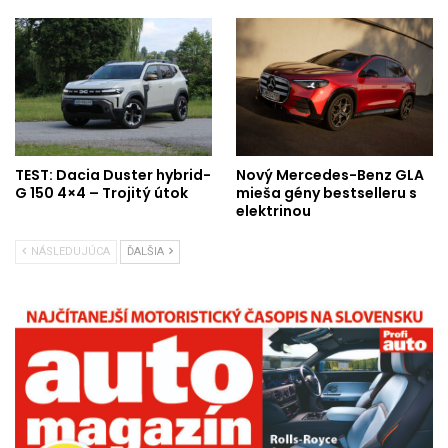
TEST: Dacia Duster hybrid-
Nový Mercedes-Benz GLA
G 150 4×4 – Trojitý útok
mieša gény bestselleru s
elektrinou
NÁSLEDUJÚCA
ĎALŠIA