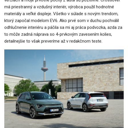
verziách a moje prvotné pocity z auta sú pozitívne. Crossover
má priestranný a vzdušný interiér, výrobca použil hodnotné
materiály a veľké displeje. Všetko v súlade s novým trendom,
ktorý započal modelom EV6. Ako prvé som v duchu pochválil
odhlučnenie interiéru a páčila sa mi aj práca podvozka, azda za
to môže zadná náprava so 4-prvkovým zavesením kolies,
detailnejšie to však preveríme až v redakčnom teste.