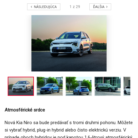
NÁSLEDUJÚCA
ĎALŠIA
1
z
29
Atmosférické srdce
Nová Kia Niro sa bude predávať s tromi druhmi pohonu. Môžete
si vybrať hybrid, plug-in hybrid alebo čisto elektrickú verziu. V
prípade oboch hybridov je pod kapotou 1,6-litrový atmosférický