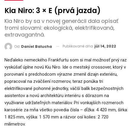
Kia Niro: 3 × E (prvá jazda)
Kia Niro by sa v novej generácii dala opísať
tromi slovami: ekologická, elektrifikovaná,
extravagantná.
Publikované dňa
júl 14, 2022
Od
Daniel Balucha
Neďaleko nemeckého Frankfurtu som si mal možnosť prvý raz
vyskúšať úplne novú Kiu Niro. Ide o mestský crossover, ktorý v
porovnaní s predchodcom výrazne zmenil dizajn exteriéru,
popracoval na zväčšení rozmerov, teraz ponúka tri
elektrifikované pohonné jednotky, väčší balík bezpečnostných
asistentov a novú architektúru interiéru s dôrazom na
využívanie udržateľných materiálov. Pri vonkajších rozmeroch
karosérie za mňa všetko povedia čísla – dĺžka: 4 420 mm, šírka:
1 825 mm, výška: 1 570 mm a rázvor osí kolies: 2 720
milimetrov.