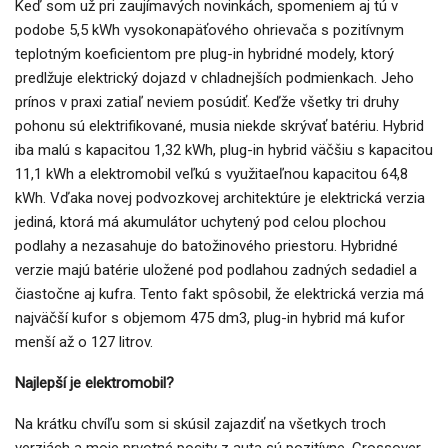
Keď som už pri zaujímavých novinkách, spomeniem aj tú v
podobe 5,5 kWh vysokonapäťového ohrievača s pozitívnym
teplotným koeficientom pre plug-in hybridné modely, ktorý
predlžuje elektrický dojazd v chladnejších podmienkach. Jeho
prínos v praxi zatiaľ neviem posúdiť. Keďže všetky tri druhy
pohonu sú elektrifikované, musia niekde skrývať batériu. Hybrid
iba malú s kapacitou 1,32 kWh, plug-in hybrid väčšiu s kapacitou
11,1 kWh a elektromobil veľkú s využitaeľnou kapacitou 64,8
kWh. Vďaka novej podvozkovej architektúre je elektrická verzia
jediná, ktorá má akumulátor uchytený pod celou plochou
podlahy a nezasahuje do batožinového priestoru. Hybridné
verzie majú batérie uložené pod podlahou zadných sedadiel a
čiastočne aj kufra. Tento fakt spôsobil, že elektrická verzia má
najväčší kufor s objemom 475 dm3, plug-in hybrid má kufor
menší až o 127 litrov.
Najlepší je elektromobil?
Na krátku chvíľu som si skúsil zajazdiť na všetkych troch