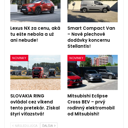
Lexus NX za cenu, aká
Smart Compact Van
tu ešte nebola a už
– Nové plechové
ani nebude!
dodávky koncernu
Stellantis!
NOVINKY
NOVINKY
SLOVAKIA RING
Mitsubishi Eclipse
ovládol cez víkend
Cross BEV – prvý
tento pretekár. Získal
rodinný elektromobil
štyri víťazstvá!
od Mitsubishi!
NÁSLEDUJÚCA
ĎALŠIA