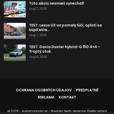
Túto akciu nesmieš vynechať!
aug 7, 2026
TEST: Lexus UX sa pomaly lúči, oplatí sa
kúpiť ešte…
aug 7, 2026
TEST: Dacia Duster hybrid-G 150 4×4 –
Trojitý útok
aug 6, 2026
OCHRANA OSOBNÝCH ÚDAJOV
PREDPLATNÉ
REKLAMA
KONTAKT
© 2026 - Automagazin.sk - Novinky, testy, recenzie. Všetky práva