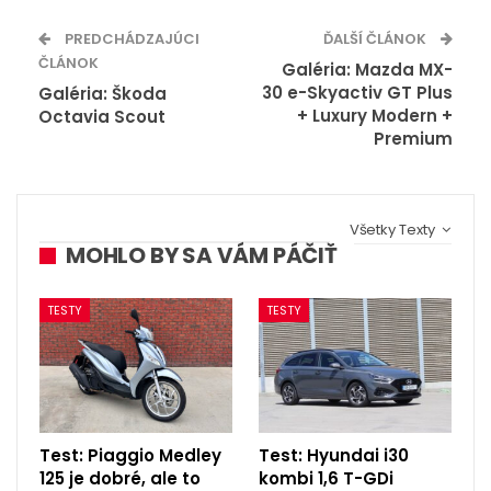
PREDCHÁDZAJÚCI
ĎALŠÍ ČLÁNOK
ČLÁNOK
Galéria: Mazda MX-
30 e-Skyactiv GT Plus
Galéria: Škoda
+ Luxury Modern +
Octavia Scout
Premium
Všetky Texty
MOHLO BY SA VÁM PÁČIŤ
TESTY
TESTY
Test: Piaggio Medley
Test: Hyundai i30
125 je dobré, ale to
kombi 1,6 T-GDi