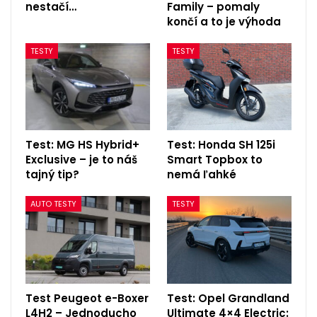
nestačí…
Family – pomaly
končí a to je výhoda
TESTY
TESTY
Test: MG HS Hybrid+
Test: Honda SH 125i
Exclusive – je to náš
Smart Topbox to
tajný tip?
nemá ľahké
AUTO TESTY
TESTY
Test Peugeot e-Boxer
Test: Opel Grandland
L4H2 – Jednoducho
Ultimate 4×4 Electric: