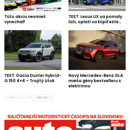
Túto akciu nesmieš
TEST: Lexus UX sa pomaly
vynechať!
lúči, oplatí sa kúpiť ešte…
TEST: Dacia Duster hybrid-
Nový Mercedes-Benz GLA
G 150 4×4 – Trojitý útok
mieša gény bestselleru s
elektrinou
NÁSLEDUJÚCA
ĎALŠIA