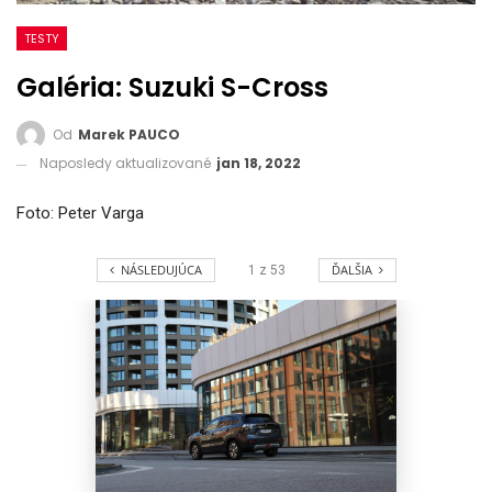
TESTY
Galéria: Suzuki S-Cross
Od
Marek PAUCO
Naposledy aktualizované
jan 18, 2022
Foto: Peter Varga
NÁSLEDUJÚCA
ĎALŠIA
1
z
53