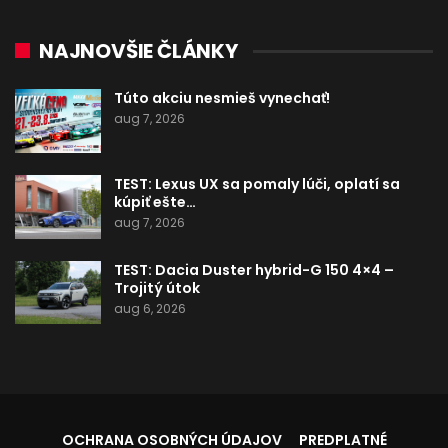
NAJNOVŠIE ČLÁNKY
Túto akciu nesmieš vynechať!
aug 7, 2026
TEST: Lexus UX sa pomaly lúči, oplatí sa
kúpiť ešte…
aug 7, 2026
TEST: Dacia Duster hybrid-G 150 4×4 –
Trojitý útok
aug 6, 2026
OCHRANA OSOBNÝCH ÚDAJOV
PREDPLATNÉ