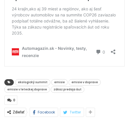
ekologický summit
emisie
emisie v doprave
emisie v leteckej doprave
zákaz predaja áut
0
Facebook
Twitter
Zdieľať