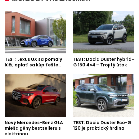
TEST: Lexus UX sa pomaly
TEST: Dacia Duster hybrid-
lúči, oplatí sa kúpiť ešte…
G 150 4×4 – Trojitý útok
Nový Mercedes-Benz GLA
TEST: Dacia Duster Eco-G
mieša gény bestselleru s
120 je praktický hrdina
elektrinou