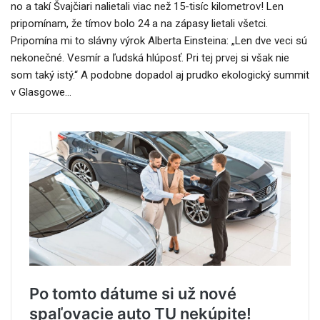
no a takí Švajčiari nalietali viac než 15-tisíc kilometrov! Len
pripomínam, že tímov bolo 24 a na zápasy lietali všetci.
Pripomína mi to slávny výrok Alberta Einsteina: „Len dve veci sú
nekonečné. Vesmír a ľudská hlúposť. Pri tej prvej si však nie
som taký istý.“ A podobne dopadol aj prudko ekologický summit
v Glasgowe…