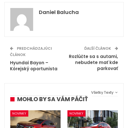
Daniel Balucha
PREDCHÁDZAJÚCI
ĎALŠÍ ČLÁNOK
ČLÁNOK
Rozlúčte sa s autami,
nebudete mať kde
Hyundai Bayon –
parkovať
Kórejský oportunista
Všetky Texty
MOHLO BY SA VÁM PÁČIŤ
NOVINKY
NOVINKY