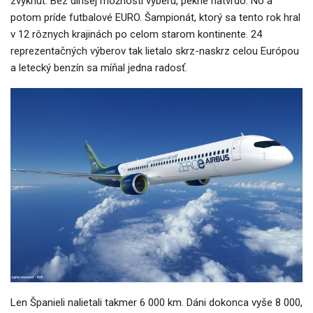
zvyknúť. Bez dlhšej možnosti výberu, pekne natvrdo. No a
potom príde futbalové EURO. Šampionát, ktorý sa tento rok hral
v 12 rôznych krajinách po celom starom kontinente. 24
reprezentačných výberov tak lietalo skrz-naskrz celou Európou
a letecký benzín sa míňal jedna radosť.
Len Španieli nalietali takmer 6 000 km. Dáni dokonca vyše 8 000,