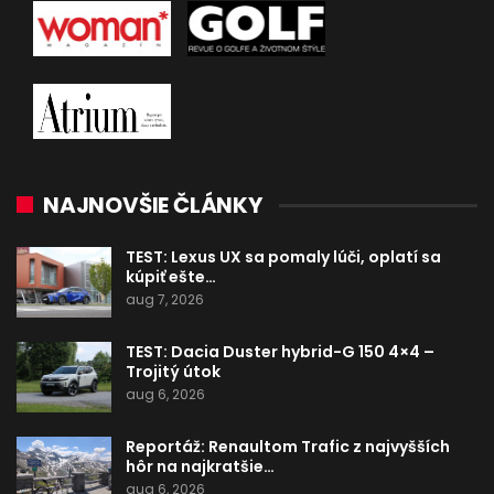
NAJNOVŠIE ČLÁNKY
TEST: Lexus UX sa pomaly lúči, oplatí sa
kúpiť ešte…
aug 7, 2026
TEST: Dacia Duster hybrid-G 150 4×4 –
Trojitý útok
aug 6, 2026
Reportáž: Renaultom Trafic z najvyšších
hôr na najkratšie…
aug 6, 2026