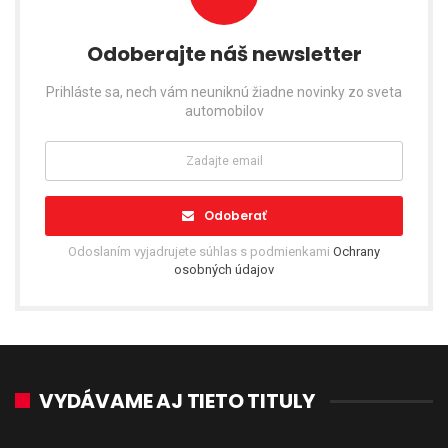
Odoberajte náš newsletter
Prihláste sa, nech vám neuniknú žiadne novinky zo sveta
automobilov
Odoberať
Odoslaním vyjadrujete súhlas s podmienkami
Ochrany
osobných údajov
VYDÁVAME AJ TIETO TITULY