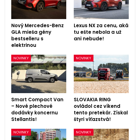
Nový Mercedes-Benz
Lexus NX za cenu, aká
GLA mieša gény
tu ešte nebola a už
bestselleru s
ani nebude!
elektrinou
NOVINKY
NOVINKY
Smart Compact Van
SLOVAKIA RING
– Nové plechové
ovládol cez víkend
dodávky koncernu
tento pretekár. Získal
Stellantis!
štyri víťazstvá!
NOVINKY
NOVINKY