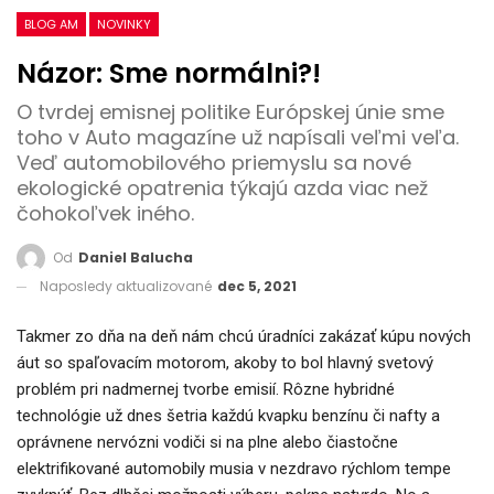
BLOG AM
NOVINKY
Názor: Sme normálni?!
O tvrdej emisnej politike Európskej únie sme
toho v Auto magazíne už napísali veľmi veľa.
Veď automobilového priemyslu sa nové
ekologické opatrenia týkajú azda viac než
čohokoľvek iného.
Od
Daniel Balucha
Naposledy aktualizované
dec 5, 2021
Takmer zo dňa na deň nám chcú úradníci zakázať kúpu nových
áut so spaľovacím motorom, akoby to bol hlavný svetový
problém pri nadmernej tvorbe emisií. Rôzne hybridné
technológie už dnes šetria každú kvapku benzínu či nafty a
oprávnene nervózni vodiči si na plne alebo čiastočne
elektrifikované automobily musia v nezdravo rýchlom tempe