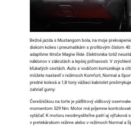
Bežná jazda s Mustangom bola, na moje prekvapenie,
diskom kolies i pneumatikám s profilovým číslom 40
adaptívne tlmiče Magne Ride. Elektronika totiž neustá
náklonov v zákrutách a lepšej priľnavosti. V zrýchlen
kľukatých cestách. Auto s vodičom komunikuje a cítiť
môžete nastaviť v režimoch Komfort, Normal a Sport.
predné kolesá a 1,8 tony vážiaci kabriolet prešmy
zahriať gumy.
Čerešničkou na torte je päťlitrový vidlicový osemva
momentom 529 Nm. Motor má príjemne kontrolovateľ
vytáčať. K motoru neodmysliteľne patrí aj výfuková
v pretekárskom režime alebo v režimoch Normal a Sp