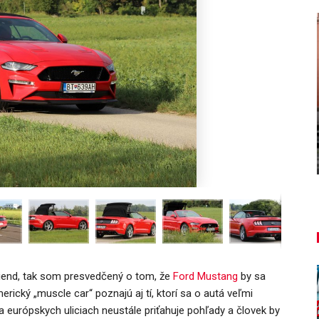
AUTO TESTY
NOVINKY
TEST: Lexus UX sa p
nesmieš vynechať!
oplatí sa kúpiť
Peter varga
aug 7, 2026
0
aug 7, 2
egiend, tak som presvedčený o tom, že
Ford Mustang
by sa
ický „muscle car“ poznajú aj tí, ktorí sa o autá veľmi
európskych uliciach neustále priťahuje pohľady a človek by