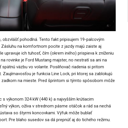
 obzvlášť pohodlná. Tento fakt pripisujem 19-palcovým
. Zásluhu na komfortnom pocite z jazdy majú zaiste aj
le upravuje ich tuhosť, čím (okrem iného) prispieva k zníženiu
í na rovinke je Ford Mustang majster, no nestratí sa ani na
 spätnú väzbu vo volante. Posilňovač riadenia si pritom
 Zaujímavosťou je funkcia Line Lock, pri ktorej sa zablokujú
kuje zadkom na mieste. Pred šprintom si týmto spôsobom môže
lec s výkonom 324 kW (440 k) a najvyšším krútiacim
ný výkon, ožíva v strednom pásme otáčok a rád sa nechá
 sústava so štyrmi koncovkami. Výfuk môže bublať
ort. Pre blaho susedov sa dá prepnúť aj do tichého režimu.