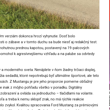
ým verziám dokonca hrozí vyhynutie. Dosť bolo
asti o zábave a v tomto duchu sa bude niesť aj redakčný test.
 s mohutnou prednou kapotou, postavený na 19-palcových
pomohol k agresívnejšiemu vzhľadu a na palube sa odvtedy
v a moderného sveta. Nenájdete v ňom žiadny trčiaci displej,
úžia sedadlá, ktoré nepotrebujú byť ultimátne športové, ale telo
rasách. Z Mustangu je pre jeho proporcie pomerne obťažný
e inak z môjho pohľadu všetko v poriadku. Digitálny
ní zobrazení a ovláda sa jednoducho – tlačidlami na volante.
ľa a treba k nemu sklopiť zrak, no má rýchle reakcie
chlo zvykol. Kvalitou spracovania Ford Mustang za prémiovými