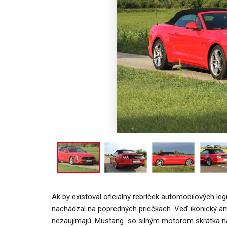
NOVINKY
 Mercedes-Benz GLA mieša
y bestselleru s elektrinou
Túto akciu 
Majo Bona
Majo Bona
júl 31, 2026
0
Ak by existoval oficiálny rebríček automobilových l
nachádzal na popredných priečkach. Veď ikonický amer
nezaujímajú. Mustang so silným motorom skrátka na 