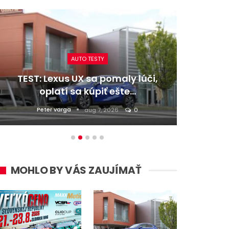
AUTO TESTY
omaly lúči,
TEST: Dacia Duster hybrid-G
 ešte…
4×4 – Trojitý útok
Daniel Balucha
026
0
aug 6, 2026
0
MOHLO BY VÁS ZAUJÍMAŤ