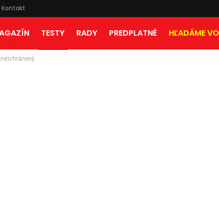
Kontakt
AGAZÍN
TESTY
RADY
PREDPLATNÉ
HĽADÁME VO
(ne)chránený