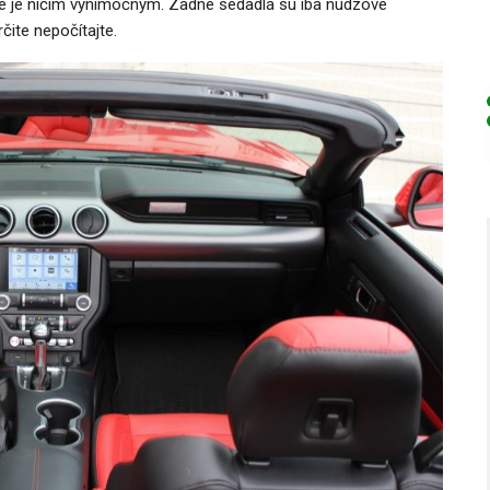
ie je ničím výnimočným. Zadné sedadlá sú iba núdzové
čite nepočítajte.