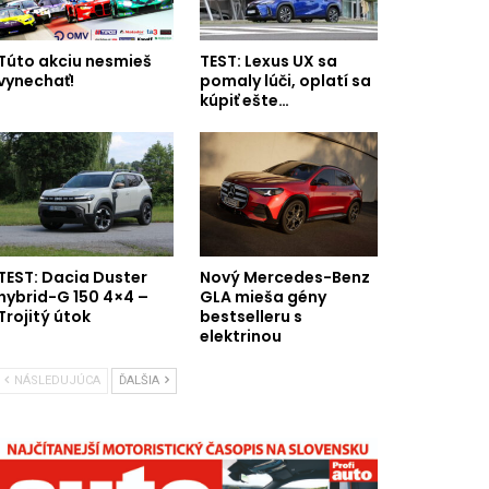
Túto akciu nesmieš
TEST: Lexus UX sa
vynechať!
pomaly lúči, oplatí sa
kúpiť ešte…
TEST: Dacia Duster
Nový Mercedes-Benz
hybrid-G 150 4×4 –
GLA mieša gény
Trojitý útok
bestselleru s
elektrinou
NÁSLEDUJÚCA
ĎALŠIA