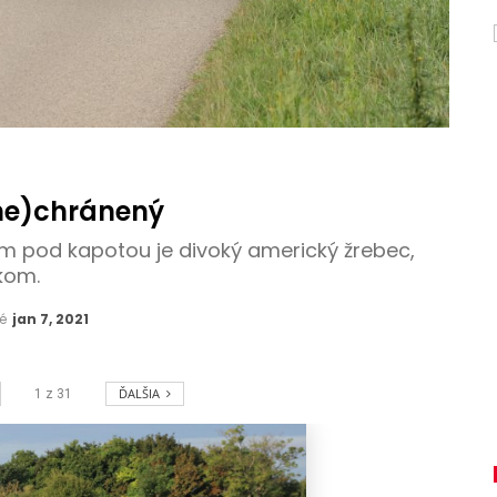
ne)chránený
 pod kapotou je divoký americký žrebec,
kom.
né
jan 7, 2021
ĎALŠIA
1
z
31