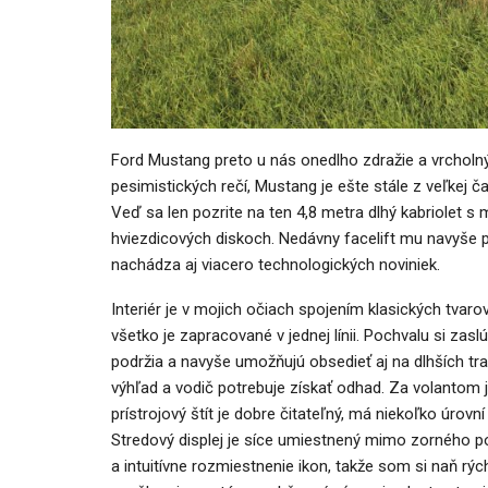
Ford Mustang preto u nás onedlho zdražie a vrcholn
pesimistických rečí, Mustang je ešte stále z veľkej č
Veď sa len pozrite na ten 4,8 metra dlhý kabriolet
hviezdicových diskoch. Nedávny facelift mu navyše 
nachádza aj viacero technologických noviniek.
Interiér je v mojich očiach spojením klasických tvaro
všetko je zapracované v jednej línii. Pochvalu si zasl
podržia a navyše umožňujú obsedieť aj na dlhších t
výhľad a vodič potrebuje získať odhad. Za volantom j
prístrojový štít je dobre čitateľný, má niekoľko úrov
Stredový displej je síce umiestnený mimo zorného po
a intuitívne rozmiestnenie ikon, takže som si naň rý