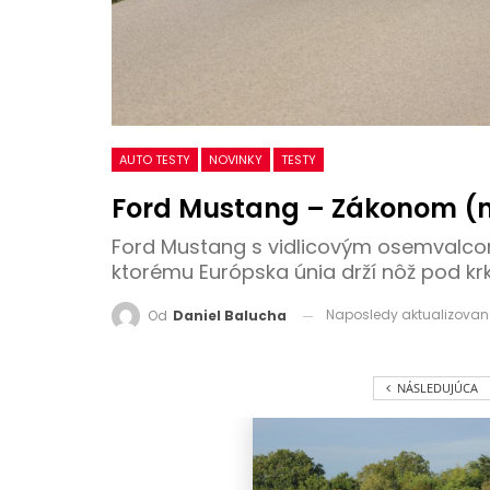
AUTO TESTY
NOVINKY
TESTY
Ford Mustang – Zákonom (
Ford Mustang s vidlicovým osemvalcom
ktorému Európska únia drží nôž pod kr
Naposledy aktualizova
Od
Daniel Balucha
NÁSLEDUJÚCA