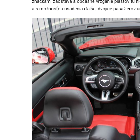
značkami zaostáva a občasné vŕzganie plastov tu n
a s možnosťou usadenia ďalšej dvojice pasažierov ur