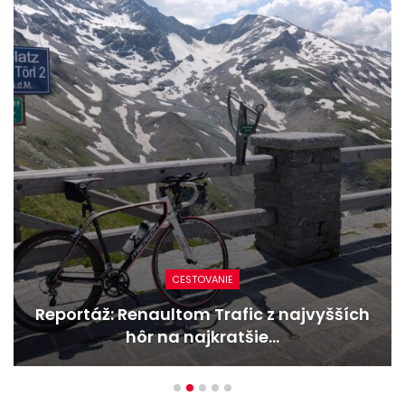
NOVINKY
Nový Mercedes-Benz GLA mieša gény
bestselleru s elektrinou