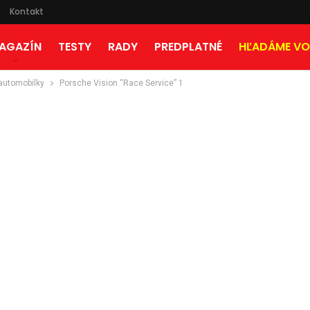
Kontakt
AGAZÍN
TESTY
RADY
PREDPLATNÉ
HĽADÁME VO
automobilky
Porsche Vision “Race Service” 1