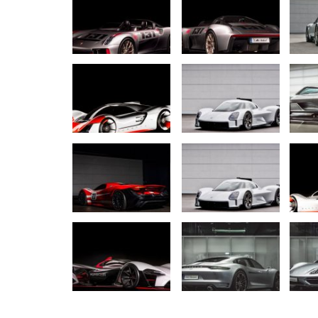
AUTO TESTY
TEST: Ford Kuga Hybrid má ve
2,5-litrový motor. Pôjde to…
Peter varga
júl 31, 2026
0