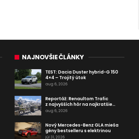
NAJNOVŠIE ČLÁNKY
TEST: Dacia Duster hybrid-G 150
4×4 – Trojitý útok
aug 6, 2026
Reportáž: Renaultom Trafic
z najvyšších hôr na najkratšie…
aug 6, 2026
Nový Mercedes-Benz GLA mieša
gény bestselleru s elektrinou
júl 31, 2026