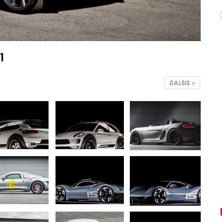
1
ĎALŠIE