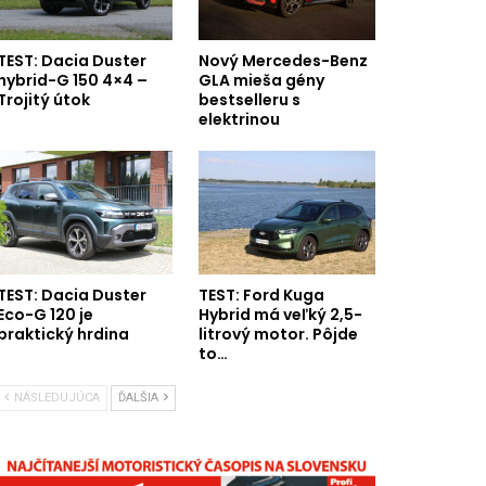
TEST: Dacia Duster
Nový Mercedes-Benz
hybrid-G 150 4×4 –
GLA mieša gény
Trojitý útok
bestselleru s
elektrinou
TEST: Dacia Duster
TEST: Ford Kuga
Eco-G 120 je
Hybrid má veľký 2,5-
praktický hrdina
litrový motor. Pôjde
to…
NÁSLEDUJÚCA
ĎALŠIA