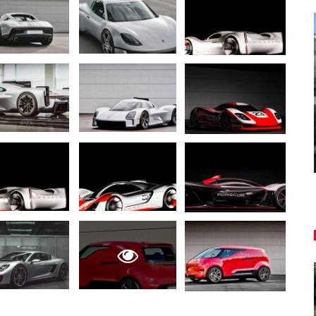
AUTO TESTY
ľký
TEST: Dacia Duster hybrid-G 150
4×4 – Trojitý útok
Daniel Balucha
aug 6, 2026
0