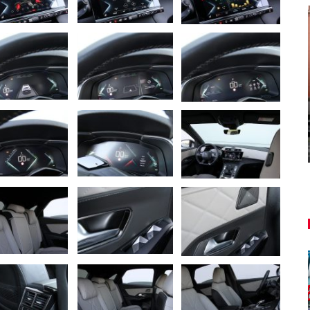
NOVINKY
ša
u
Túto akciu nesmieš vynechať!
Majo Bona
aug 7, 2026
0