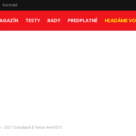
Kontakt
AGAZÍN
TESTY
RADY
PREDPLATNÉ
HĽADÁME VO
DS 7 Crossback E-Tense 4×4 0073