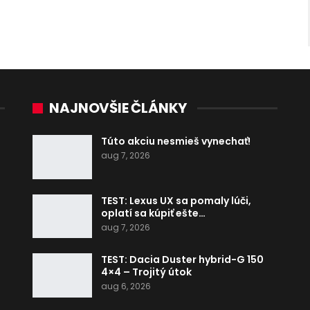
NAJNOVŠIE ČLÁNKY
Túto akciu nesmieš vynechať!
aug 7, 2026
TEST: Lexus UX sa pomaly lúči,
oplatí sa kúpiť ešte…
aug 7, 2026
TEST: Dacia Duster hybrid-G 150
4×4 – Trojitý útok
aug 6, 2026