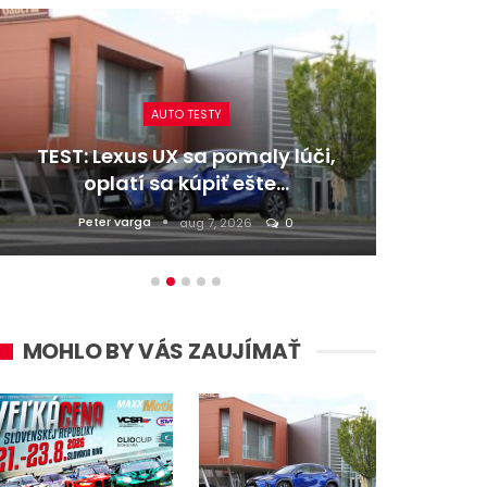
AUTO TESTY
TEST: Lexus UX sa pomaly lúči,
TEST:
oplatí sa kúpiť ešte…
Peter varga
D
aug 7, 2026
0
MOHLO BY VÁS ZAUJÍMAŤ