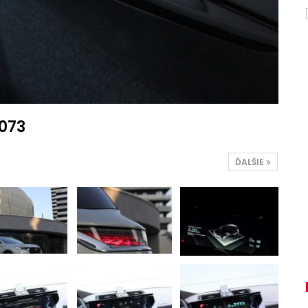
073
ĎALŠIE