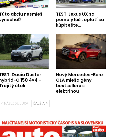
Túto akciu nesmieš
TEST: Lexus UX sa
vynechať!
pomaly lúči, oplatí sa
kúpiť ešte…
TEST: Dacia Duster
Nový Mercedes-Benz
hybrid-G 150 4×4 –
GLA mieša gény
Trojitý útok
bestselleru s
elektrinou
NÁSLEDUJÚCA
ĎALŠIA