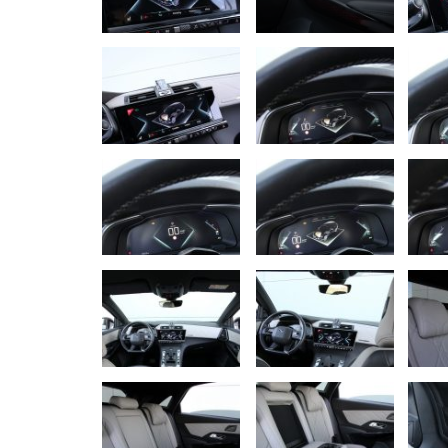
NOVINKY
Nový Mercedes-Benz GLA mie
gény bestselleru s elektrino
Majo Bona
júl 31, 2026
0