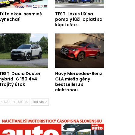
Túto akciu nesmieš
TEST: Lexus UX sa
vynechať!
pomaly lúči, oplatí sa
kúpiť ešte…
TEST: Dacia Duster
Nový Mercedes-Benz
hybrid-G 150 4×4 –
GLA mieša gény
Trojitý útok
bestselleru s
elektrinou
NÁSLEDUJÚCA
ĎALŠIA