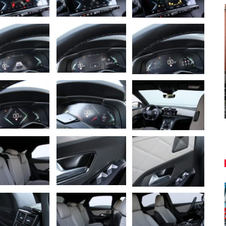
NOVINKY
ša
u
Túto akciu nesmieš vynechať!
Majo Bona
aug 7, 2026
0