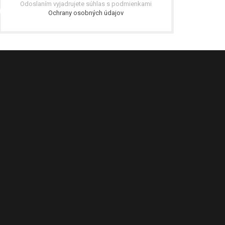
Odoslaním vyjadrujete súhlas s podmienkami
Ochrany osobných údajov