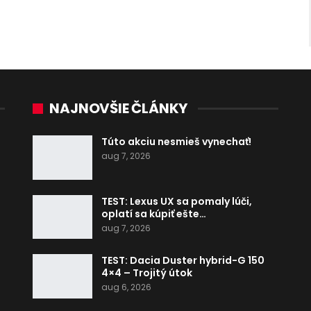
NAJNOVŠIE ČLÁNKY
Túto akciu nesmieš vynechať!
aug 7, 2026
TEST: Lexus UX sa pomaly lúči,
oplatí sa kúpiť ešte…
aug 7, 2026
TEST: Dacia Duster hybrid-G 150
4×4 – Trojitý útok
aug 6, 2026