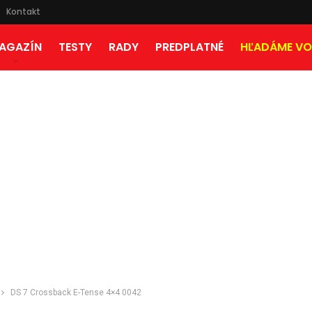
Kontakt
AGAZÍN
TESTY
RADY
PREDPLATNÉ
HĽADÁME VO
DS 7 Crossback E-Tense 4×4 0042