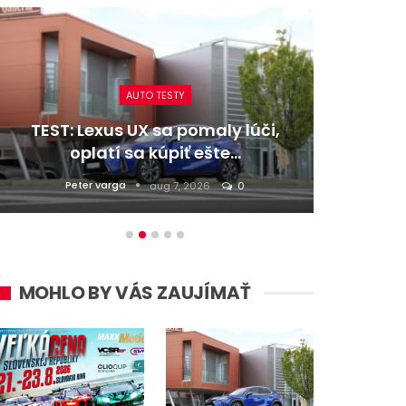
AUTO TESTY
TEST: Lexus UX sa pomaly lúči,
TEST:
oplatí sa kúpiť ešte…
Peter varga
D
aug 7, 2026
0
MOHLO BY VÁS ZAUJÍMAŤ