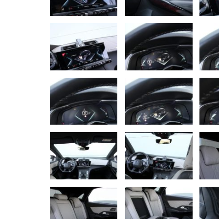
NOVINKY
Nový Mercedes-Benz GLA mie
gény bestselleru s elektrino
Majo Bona
júl 31, 2026
0