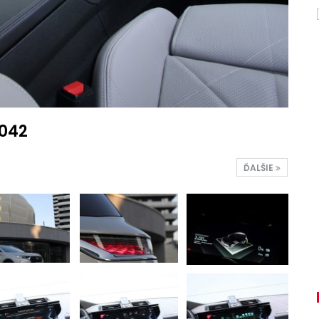
0042
ĎALŠIE