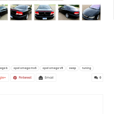
ega b
opel omega mv6
opel omega V8
swap
tuning
gle+
Pinterest
Email
0