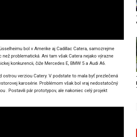
üsselheimu bol v Amerike aj Cadillac Catera, samozrejme
ac než problematická. Ani tam však Catera nejako výrazne
ickej konkurencii, čiže Mercedes E, BMW 5 a Audi A6.
 ostrou verziou Catery. V podstate to mala byť prezlečená
riestorovej karosérie. Problémom však bol vraj nedostatočný
 . Postavili pár prototypov, ale nakoniec celý projekt