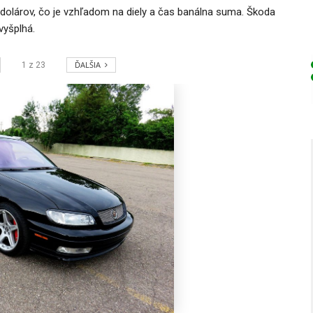
 dolárov, čo je vzhľadom na diely a čas banálna suma. Škoda
vyšplhá.
ĎALŠIA
1
z
23