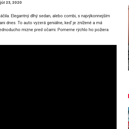
júl 23, 2020
čila. Elegantný dlhý sedan, alebo combi, s najvýkonnejším
ani dnes. To auto vyzerá geniálne, keď je znížené a má
 jednoducho mizne pred očami. Pomerne rýchlo ho požiera
AUTO TESTY
TEST: Lexus UX sa pomaly lúči,
ať!
oplatí sa kúpiť ešte…
Peter varga
aug 7, 2026
0