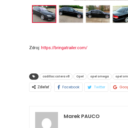
Zdroj:
https://bringatrailer.com/
cadillac catera v8
Opel
opel omega
opel om
Facebook
Twitter
Goo
Zdieľať
Marek PAUCO