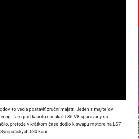
dov, to vedia postaviť zruční majstri. Jeden z majiteľov
eering. Tam pod kapotu nasúkali LS6 V8 spárovaný so
čilo, pretože v krátkom čase došlo k swapu motora na LS7.
 Sympatických 530 koní.