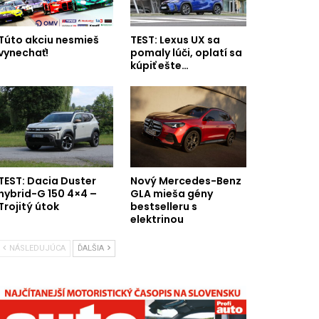
Túto akciu nesmieš
TEST: Lexus UX sa
vynechať!
pomaly lúči, oplatí sa
kúpiť ešte…
TEST: Dacia Duster
Nový Mercedes-Benz
hybrid-G 150 4×4 –
GLA mieša gény
Trojitý útok
bestselleru s
elektrinou
NÁSLEDUJÚCA
ĎALŠIA