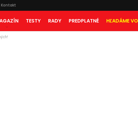
Kontakt
AGAZÍN
TESTY
RADY
PREDPLATNÉ
HĽADÁME VO
ných!