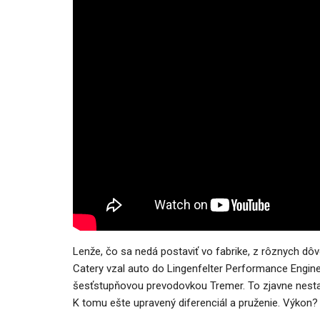
Lenže, čo sa nedá postaviť vo fabrike, z rôznych dôvo
Catery vzal auto do Lingenfelter Performance Engin
šesťstupňovou prevodovkou Tremer. To zjavne nesta
K tomu ešte upravený diferenciál a pruženie. Výkon?