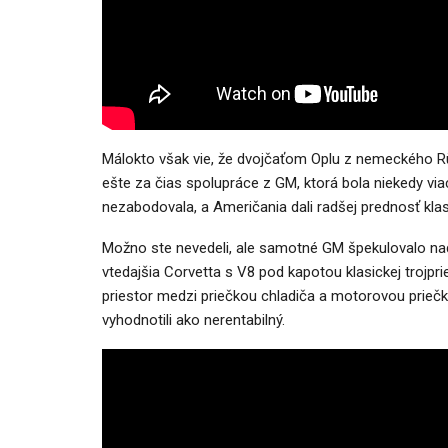
Málokto však vie, že dvojčaťom Oplu z nemeckého R
ešte za čias spolupráce z GM, ktorá bola niekedy vi
nezabodovala, a Američania dali radšej prednosť klas
Možno ste nevedeli, ale samotné GM špekulovalo nad
vtedajšia Corvetta s V8 pod kapotou klasickej trojp
priestor medzi priečkou chladiča a motorovou priečkou
vyhodnotili ako nerentabilný.