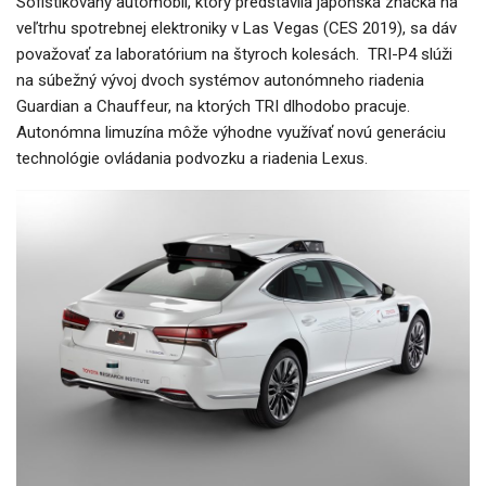
Sofistikovaný automobil, ktorý predstavila japonská značka na
veľtrhu spotrebnej elektroniky v Las Vegas (CES 2019), sa dáv
považovať za laboratórium na štyroch kolesách. TRI-P4 slúži
na súbežný vývoj dvoch systémov autonómneho riadenia
Guardian a Chauffeur, na ktorých TRI dlhodobo pracuje.
Autonómna limuzína môže výhodne využívať novú generáciu
technológie ovládania podvozku a riadenia Lexus.