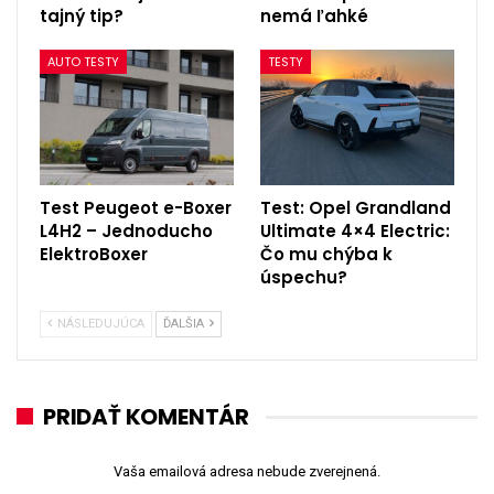
tajný tip?
nemá ľahké
AUTO TESTY
TESTY
Test Peugeot e-Boxer
Test: Opel Grandland
L4H2 – Jednoducho
Ultimate 4×4 Electric:
ElektroBoxer
Čo mu chýba k
úspechu?
NÁSLEDUJÚCA
ĎALŠIA
PRIDAŤ KOMENTÁR
Vaša emailová adresa nebude zverejnená.