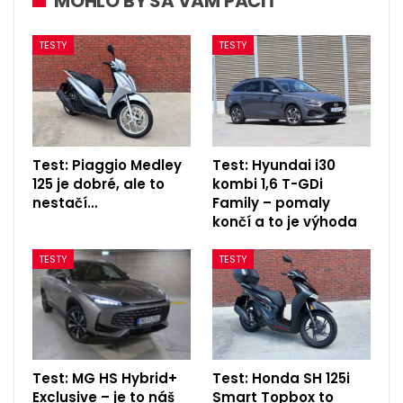
MOHLO BY SA VÁM PÁČIŤ
TESTY
TESTY
Test: Piaggio Medley
Test: Hyundai i30
125 je dobré, ale to
kombi 1,6 T-GDi
nestačí…
Family – pomaly
končí a to je výhoda
TESTY
TESTY
Test: MG HS Hybrid+
Test: Honda SH 125i
Exclusive – je to náš
Smart Topbox to