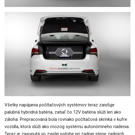
Všetky napájania počítačových systémov teraz zaisťuje
palubná hybridná batéria, zatiaľ čo 12V batéria slúži len ako
záloha. Prepracovaná bola rovnako počítačová skrinka v kufre
vozidla, ktorá slúži ako mozog systému autonómneho riadenia.
Teraz je zasunutá vo zvislej polohe pri zadnej stene zadných