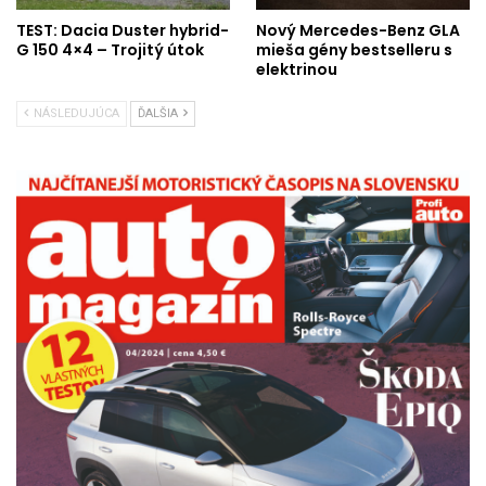
TEST: Dacia Duster hybrid-
Nový Mercedes-Benz GLA
G 150 4×4 – Trojitý útok
mieša gény bestselleru s
elektrinou
NÁSLEDUJÚCA
ĎALŠIA