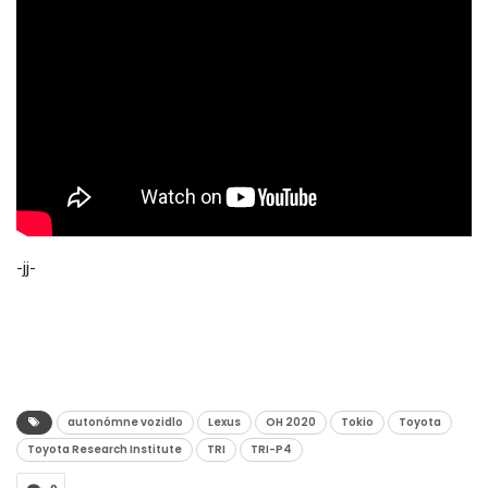
-jj-
autonómne vozidlo
Lexus
OH 2020
Tokio
Toyota
Toyota Research Institute
TRI
TRI-P4