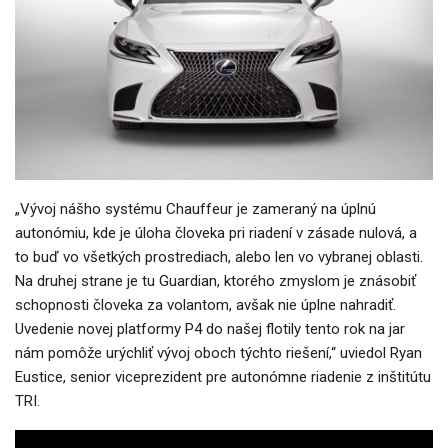
„Vývoj nášho systému Chauffeur je zameraný na úplnú
autonómiu, kde je úloha človeka pri riadení v zásade nulová, a
to buď vo všetkých prostrediach, alebo len vo vybranej oblasti.
Na druhej strane je tu Guardian, ktorého zmyslom je znásobiť
schopnosti človeka za volantom, avšak nie úplne nahradiť.
Uvedenie novej platformy P4 do našej flotily tento rok na jar
nám pomôže urýchliť vývoj oboch týchto riešení,“ uviedol Ryan
Eustice, senior viceprezident pre autonómne riadenie z inštitútu
TRI.