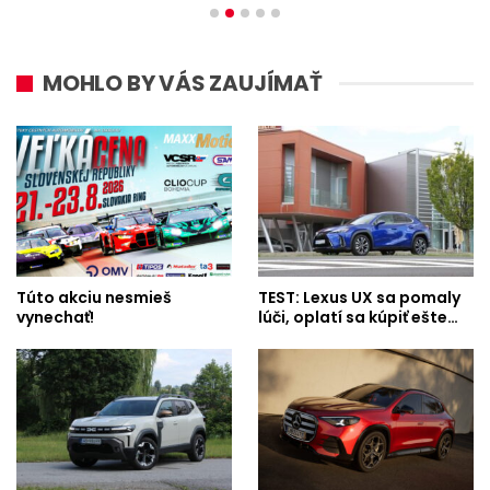
MOHLO BY VÁS ZAUJÍMAŤ
Túto akciu nesmieš
TEST: Lexus UX sa pomaly
vynechať!
lúči, oplatí sa kúpiť ešte…