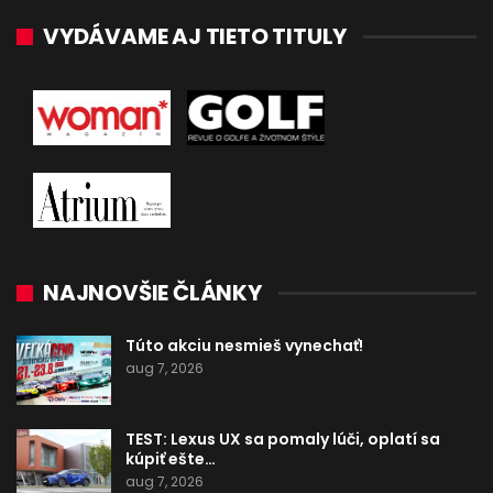
VYDÁVAME AJ TIETO TITULY
NAJNOVŠIE ČLÁNKY
Túto akciu nesmieš vynechať!
aug 7, 2026
TEST: Lexus UX sa pomaly lúči, oplatí sa
kúpiť ešte…
aug 7, 2026