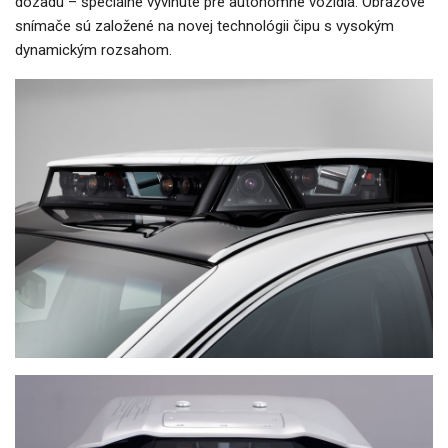
dozadu – špeciálne vyvinuté pre autonómne vozidlá. Obrazové
snímače sú založené na novej technológii čipu s vysokým
dynamickým rozsahom.