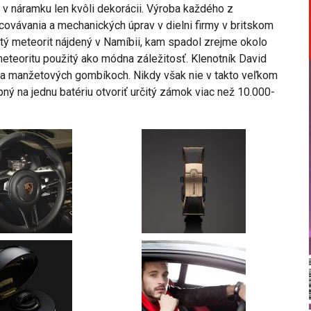
v náramku len kvôli dekorácii. Výroba každého z
covávania a mechanických úprav v dielni firmy v britskom
tý meteorit nájdený v Namíbii, kam spadol zrejme okolo
 meteoritu použitý ako módna záležitosť. Klenotník David
 na manžetových gombíkoch. Nikdy však nie v takto veľkom
ý na jednu batériu otvoriť určitý zámok viac než 10.000-