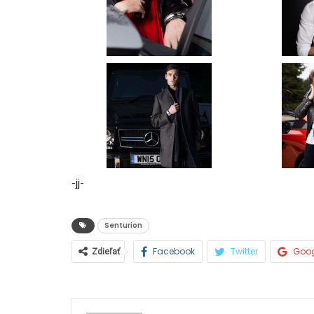
-jj-
Senturion
Facebook
Twitter
Goo
Zdieľať