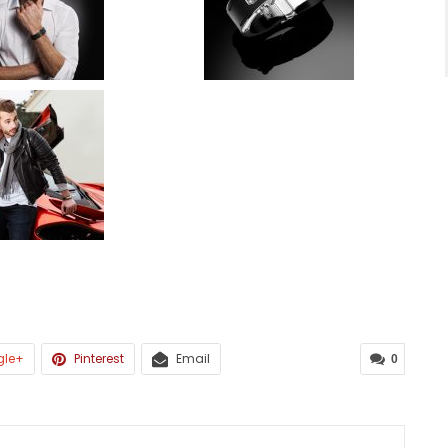
gle+
Pinterest
Email
0