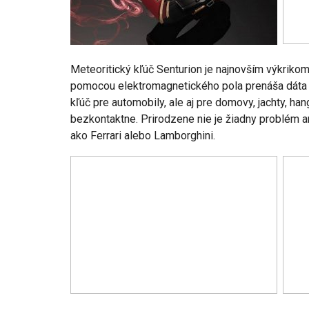
Meteoritický kľúč Senturion je najnovším výkriko
pomocou elektromagnetického pola prenáša dáta t
NOVINKY
kľúč pre automobily, ale aj pre domovy, jachty, h
GLA mieša
bezkontaktne. Prirodzene nie je žiadny problém a
lektrinou
Túto akciu nesmieš vynecha
ako Ferrari alebo Lamborghini.
Majo Bona
6
0
aug 7, 2026
0