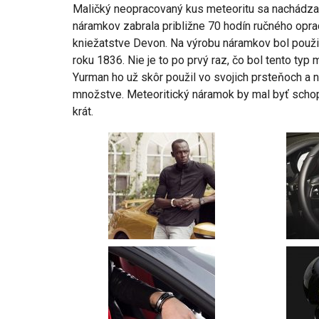
Maličký neopracovaný kus meteoritu sa nachádza 
náramkov zabrala približne 70 hodín ručného opra
kniežatstve Devon. Na výrobu náramkov bol použi
roku 1836. Nie je to po prvý raz, čo bol tento typ
Yurman ho už skôr použil vo svojich prsteňoch a
množstve. Meteoritický náramok by mal byť schopn
krát.