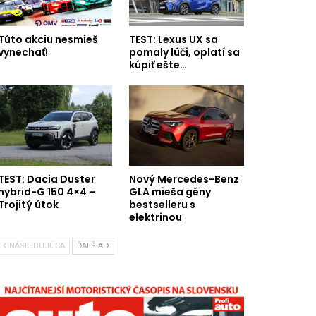
Túto akciu nesmieš
TEST: Lexus UX sa
vynechať!
pomaly lúči, oplatí sa
kúpiť ešte…
TEST: Dacia Duster
Nový Mercedes-Benz
hybrid-G 150 4×4 –
GLA mieša gény
Trojitý útok
bestselleru s
elektrinou
NÁSLEDUJÚCA
ĎALŠIA