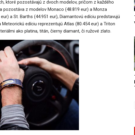
iách, ktoré pozostávajú z dvoch modelov, pričom z každého
cia pozostáva z modelov Monaco (48.819 eur) a Monza
4 eur) a St. Barths (44.951 eur), Diamantovú edíciu predstavujú
 Meteorickú edíciu reprezentujú Atlas (80.454 eur) a Triton
álmi ako platina, titán, čierny diamant, či ružové zlato.