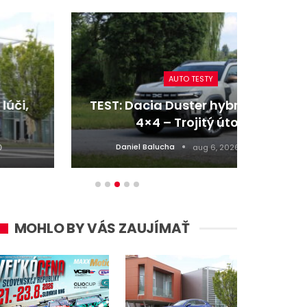
AUTO TESTY
TEST: Dacia Duster hybrid-G 150
Re
4×4 – Trojitý útok
z naj
Daniel Balucha
aug 6, 2026
0
MOHLO BY VÁS ZAUJÍMAŤ