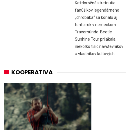
Každoročné stretnutie
fanúšikov legendárneho
„chrobáka“ sa konalo aj
tento rok v nemeckom
Travemünde. Beetle
Sunhine Tour prilákala
niekoľko tisíc návštevníkov
a vlastníkov kultových…
KOOPERATIVA