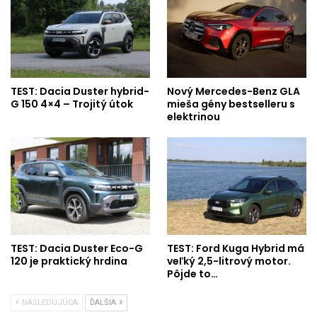
TEST: Dacia Duster hybrid-
Nový Mercedes-Benz GLA
G 150 4×4 – Trojitý útok
mieša gény bestselleru s
elektrinou
TEST: Dacia Duster Eco-G
TEST: Ford Kuga Hybrid má
120 je praktický hrdina
veľký 2,5-litrový motor.
Pôjde to…
NÁSLEDUJÚCA
ĎALŠIA