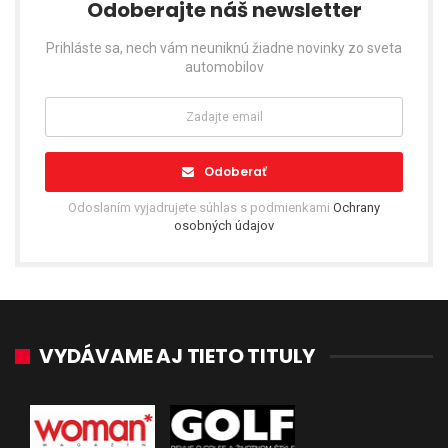
Odoberajte náš newsletter
Prihláste sa, nech vám neuniknú žiadne novinky zo sveta
automobilov
Odoberať
Odoslaním vyjadrujete súhlas s podmienkami
Ochrany
osobných údajov
VYDÁVAME AJ TIETO TITULY