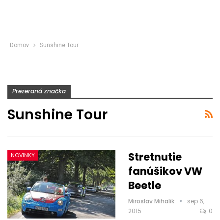
Domov
Sunshine Tour
Prezeraná značka
Sunshine Tour
Stretnutie
NOVINKY
fanúšikov VW
Beetle
Miroslav Mihalik
sep 6,
2015
0